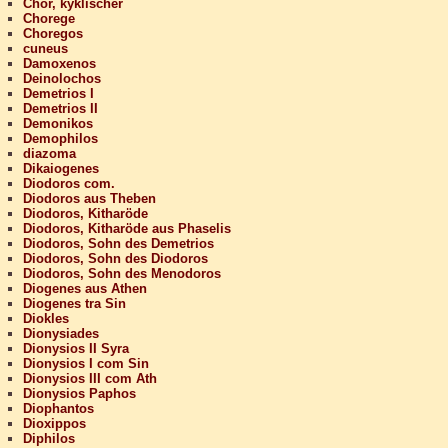
Chor, kyklischer
Chorege
Choregos
cuneus
Damoxenos
Deinolochos
Demetrios I
Demetrios II
Demonikos
Demophilos
diazoma
Dikaiogenes
Diodoros com.
Diodoros aus Theben
Diodoros, Kitharöde
Diodoros, Kitharöde aus Phaselis
Diodoros, Sohn des Demetrios
Diodoros, Sohn des Diodoros
Diodoros, Sohn des Menodoros
Diogenes aus Athen
Diogenes tra Sin
Diokles
Dionysiades
Dionysios II Syra
Dionysios I com Sin
Dionysios III com Ath
Dionysios Paphos
Diophantos
Dioxippos
Diphilos