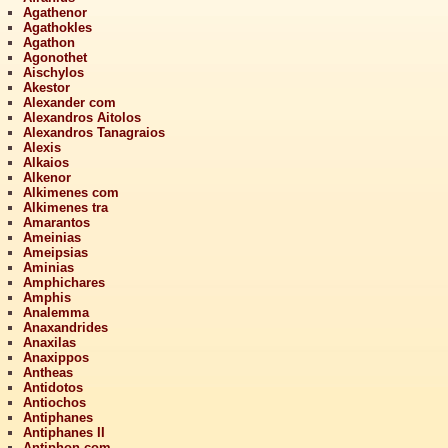
Agathenor
Agathokles
Agathon
Agonothet
Aischylos
Akestor
Alexander com
Alexandros Aitolos
Alexandros Tanagraios
Alexis
Alkaios
Alkenor
Alkimenes com
Alkimenes tra
Amarantos
Ameinias
Ameipsias
Aminias
Amphichares
Amphis
Analemma
Anaxandrides
Anaxilas
Anaxippos
Antheas
Antidotos
Antiochos
Antiphanes
Antiphanes II
Antiphon com