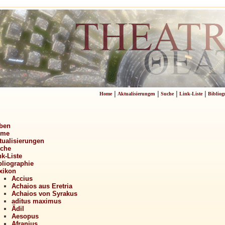
|
|
|
|
Home
Aktualisierungen
Suche
Link-Liste
Bibliog
ben
ome
tualisierungen
che
nk-Liste
bliographie
xikon
Accius
Achaios aus Eretria
Achaios von Syrakus
aditus maximus
Ädil
Aesopus
Afranius