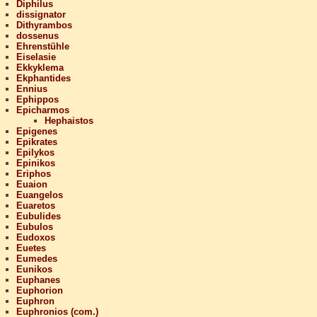
Diphilus
dissignator
Dithyrambos
dossenus
Ehrenstühle
Eiselasie
Ekkyklema
Ekphantides
Ennius
Ephippos
Epicharmos
Hephaistos
Epigenes
Epikrates
Epilykos
Epinikos
Eriphos
Euaion
Euangelos
Euaretos
Eubulides
Eubulos
Eudoxos
Euetes
Eumedes
Eunikos
Euphanes
Euphorion
Euphron
Euphronios (com.)