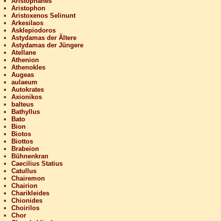
Aristophanes
Aristophon
Aristoxenos Selinunt
Arkesilaos
Asklepiodoros
Astydamas der Ältere
Astydamas der Jüngere
Atellane
Athenion
Athenokles
Augeas
aulaeum
Autokrates
Axionikos
balteus
Bathyllus
Bato
Bion
Biotos
Biottos
Brabeion
Bühnenkran
Caecilius Statius
Catullus
Chairemon
Chairion
Charikleides
Chionides
Choirilos
Chor