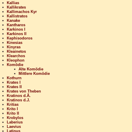
Kallias
Kallikrates
Kallimachos Kyr
Kallistratos
Kanake
Kantharos
Karkinos I
Karkinos II
Kephisodoros
Kinesias
Kinyras
Kleainetos
Klearchos
Kleophon
Komödie
Alte Komödie
Mittlere Komödie
Kothurn
Krates I
Krates II
Krates von Theben
Kratinos d.Ä.
Kratinos d.J.
Kritias
Krito I
Krito II
Krobylos
Laberius
Laevius
Latinus