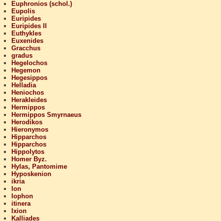
Euphronios (schol.)
Eupolis
Euripides
Euripides II
Euthykles
Euxenides
Gracchus
gradus
Hegelochos
Hegemon
Hegesippos
Helladia
Heniochos
Herakleides
Hermippos
Hermippos Smyrnaeus
Herodikos
Hieronymos
Hipparchos
Hipparchos
Hippolytos
Homer Byz.
Hylas, Pantomime
Hyposkenion
ikria
Ion
Iophon
itinera
Ixion
Kalliades