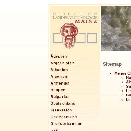
Ägypten
Sitemap
Afghanistan
Albanien
Menue O
Algerien
H
Ak
Armenien
Su
Belgien
Li
Bi
Bulgarien
Le
Deutschland
Frankreich
Griechenland
Grossbritannien
Irak