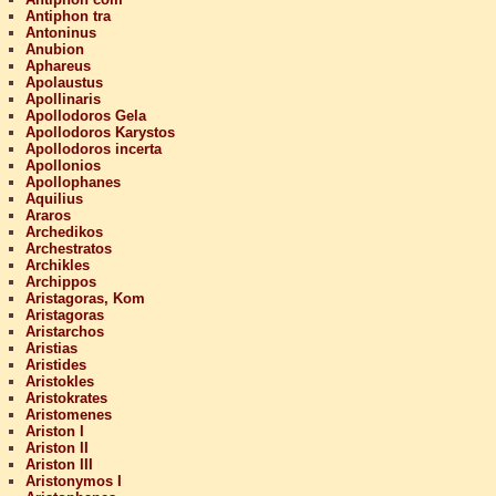
Antiphon tra
Antoninus
Anubion
Aphareus
Apolaustus
Apollinaris
Apollodoros Gela
Apollodoros Karystos
Apollodoros incerta
Apollonios
Apollophanes
Aquilius
Araros
Archedikos
Archestratos
Archikles
Archippos
Aristagoras, Kom
Aristagoras
Aristarchos
Aristias
Aristides
Aristokles
Aristokrates
Aristomenes
Ariston I
Ariston II
Ariston III
Aristonymos I