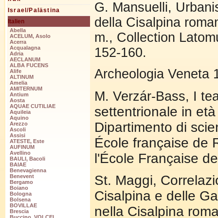
G. Mansuelli, Urbanis
Israel/Palästina
della Cisalpina romana
Italien
Abella
m., Collection Latom
ACELUM, Asolo
Acerra
Acqualagna
152-160.
Adria
AECLANUM
ALBA FUCENS
Archeologia Veneta 1
Alife
ALTINUM
Amelia
AMITERNUM
M. Verzár-Bass, I teat
Antium
Aosta
AQUAE CUTILIAE
settentrionale in et
Aquileia
Aquino
Dipartimento di scien
Arezzo
Ascoli
Assisi
École française de 
ATESTE, Este
AUFINUM
Avellino
l'École Française d
BAULI, Bacoli
BAIAE
Benevagienna
St. Maggi, Correlazio
Benevent
Bergamo
Boiano
Cisalpina e delle Gal
Bologna
Bolsena
BOVILLAE
nella Cisalpina roman
Brescia
Buccino, VOLCEI