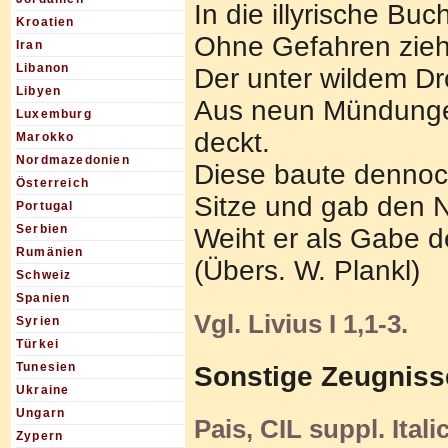
In die illyrische Bu
Kroatien
Ohne Gefahren zieh
Iran
Libanon
Der unter wildem D
Libyen
Aus neun Mündungen
Luxemburg
deckt.
Marokko
Nordmazedonien
Diese baute dennoc
Österreich
Sitze und gab den 
Portugal
Serbien
Weiht er als Gabe de
Rumänien
(Übers. W. Plankl)
Schweiz
Spanien
Vgl. Livius I 1,1-3.
Syrien
Türkei
Tunesien
Sonstige Zeugniss
Ukraine
Ungarn
Pais, CIL suppl. Ital
Zypern