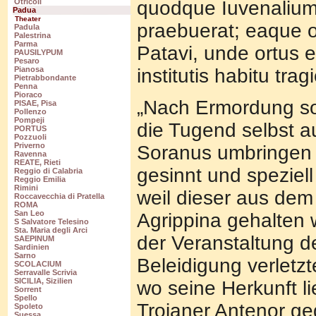
quodque Iuvenalium
Otricoli
Padua
Theater
praebuerat; eaque o
Padula
Palestrina
Parma
Patavi, unde ortus e
PAUSILYPUM
Pesaro
institutis habitu trag
Pianosa
Pietrabbondante
Penna
Pioraco
„Nach Ermordung so
PISAE, Pisa
Pollenzo
Pompeji
die Tugend selbst 
PORTUS
Pozzuoli
Priverno
Soranus umbringen l
Ravenna
REATE, Rieti
gesinnt und spezie
Reggio di Calabria
Reggio Emilia
Rimini
weil dieser aus dem
Roccavecchia di Pratella
ROMA
San Leo
Agrippina gehalten 
S Salvatore Telesino
Sta. Maria degli Arci
der Veranstaltung d
SAEPINUM
Sardinien
Sarno
Beleidigung verletz
SCOLACIUM
Serravalle Scrivia
SICILIA, Sizilien
wo seine Herkunft li
Sorrent
Spello
Trojaner Antenor ge
Spoleto
Suessa