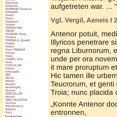
Suessola
aufgetreten war. ... "
Sulmona
SUPINUM-Trasacco
SYBARIS
Tarent
Vgl. Vergil, Aeneis I 
Teano
Teggiano
Teramo
TERRACINA
TIBUR
Antenor potuit, medi
TICINUM, Pavia
Tortona
Illyricos penetrare s
TREBULA, Quadri
Treglia
Trento
regna Liburnorum, e
Trevi-TREBIAE
Treviso
Triest
unde per ora novem
TUDER, Todi
Turin
it mare proruptum et
TUSCULUM
Urbino
Urbisaglia
Hic tamen ille urbe
VEII
VELIA
Velletri
Teucrorum, et genti
Venafro
Ventimiglia
Troia; nunc placida
Venosa
VERCELLAE
Verona
VIBO VALENTIA
„Konnte Antenor do
Vicenza
Villa Potenza
Volterra
entronnen,
Vulci
Jordanien