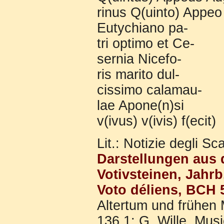
rinus Q(uinto) Appeo
Eutychiano pa-
tri optimo et Ce-
sernia Nicefo-
ris marito dul-
cissimo calamau-
lae Apone(n)si
v(ivus) v(ivis) f(ecit)
Lit.: Notizie degli S
Darstellungen aus
Votivsteinen, Jahrb
Voto déliens, BCH 
Altertum und frühen M
136,1; G. Wille, Mus