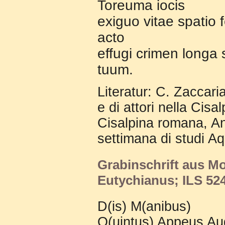
Toreuma iocis
exiguo vitae spatio fe
acto
effugi crimen longa
tuum
.
Literatur: C. Zaccari
e di attori nella Cisa
Cisalpina romana, Ant
settimana di studi Aq
Grabinschrift aus M
Eutychianus; ILS 52
D(is) M(anibus)
Q(uintus) Appeus Au