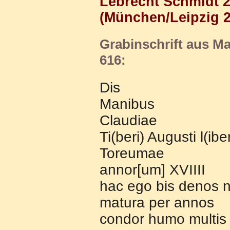
Lebrecht Schmidt 24
(München/Leipzig 2
Grabinschrift aus Ma
616:
Dis
Manibus
Claudiae
Ti(beri) Augusti l(ibe
Toreumae
annor[um] XVIIII
hac ego bis denos
matura per annos
condor humo multis