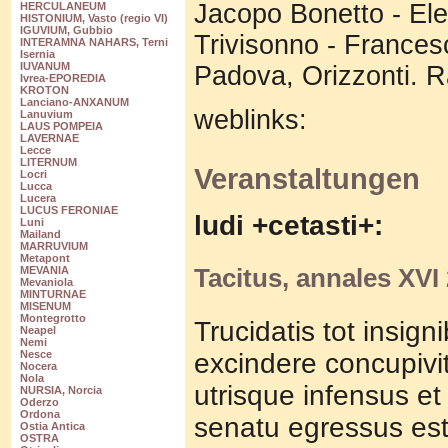
Jacopo Bonetto - Ele
HERCULANEUM
HISTONIUM, Vasto (regio VI)
IGUVIUM, Gubbio
Trivisonno - Frances
INTERAMNA NAHARS, Terni
Isernia
IUVANUM
Padova, Orizzonti. R
Ivrea-EPOREDIA
KROTON
Lanciano-ANXANUM
weblinks:
Lanuvium
LAUS POMPEIA
LAVERNAE
Lecce
LITERNUM
Veranstaltungen
Locri
Lucca
Lucera
LUCUS FERONIAE
ludi +cetasti+:
Luni
Mailand
MARRUVIUM
Metapont
Tacitus, annales XVI 
MEVANIA
Mevaniola
MINTURNAE
MISENUM
Montegrotto
Trucidatis tot insig
Neapel
Nemi
excindere concupivi
Nesce
Nocera
Nola
utrisque infensus e
NURSIA, Norcia
Oderzo
Ordona
senatu egressus est
Ostia Antica
OSTRA