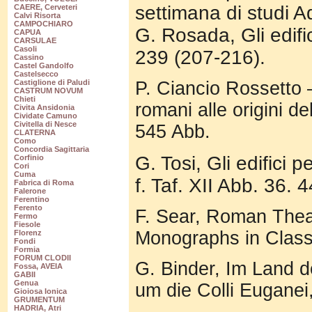
settimana di studi A
CAERE, Cerveteri
Calvi Risorta
CAMPOCHIARO
G. Rosada, Gli edifi
CAPUA
CARSULAE
Casoli
239 (207-216).
Cassino
Castel Gandolfo
Castelsecco
P. Ciancio Rossetto –
Castiglione di Paludi
CASTRUM NOVUM
Chieti
romani alle origini d
Civita Ansidonia
Cividate Camuno
Civitella di Nesce
545 Abb.
CLATERNA
Como
Concordia Sagittaria
G. Tosi, Gli edifici 
Corfinio
Cori
Cuma
f. Taf. XII Abb. 36. 
Fabrica di Roma
Falerone
Ferentino
Ferento
F. Sear, Roman Theat
Fermo
Fiesole
Monographs in Class
Florenz
Fondi
Formia
FORUM CLODII
G. Binder, Im Land d
Fossa, AVEIA
GABII
Genua
um die Colli Euganei,
Gioiosa Ionica
GRUMENTUM
HADRIA, Atri