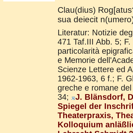
Clau(dius) Rog[atus
sua deiecit n(umer
Literatur: Notizie de
471 Taf.III Abb. 5; F.
particolarità epigrafi
e Memorie dell'Acad
Scienze Lettere ed A
1962-1963, 6 f.; F. G
greche e romane del
34;
J. Blänsdorf, 
Spiegel der Inschrif
Theaterpraxis, Thea
Kolloquium anläßli