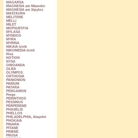
MAGARSA
MAGNESIA am Mäander
MAGNESIA am Sipylos
MASTAURA
MELITENE
MELLI
MILET
MOPSUESTIA
MYLASA
MYNDOS
MYRA
MYRINA
NIKAIA-Iznik
NIKOMEDIA-Izmit
Nisa
NOTION
NYSA
OINOANDA
OLBA
OLYMPOS
ORTHOSIA
PANIONION
PARIUM
PATARA
PERGAMON
Perge
PERINTHOS
PESSINUS
PERPERENE
PHASELIS
PHELLOS
PHILADELPHIA, Alaşehir
PHOKAIA
PINARA
PITANE
PRIENE
PRUSA