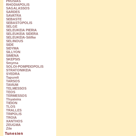
PRUSIAS
RHODIAPOLIS
SAGALASSOS
SARDES
SAVATRA
SEBASTE
SEBASTOPOLIS
SELGE
SELEUKEIA PIERIA
SELEUKEIA SIDERA
SELEUKEIA-Silifke
SELINOUS
SIDE
SIDYMA
SILLYON
SIMENA
SKEPSIS
Smyrna
SOLOI-POMPEIOPOLIS
STRATONIKEIA
SYEDRA
Tapureli
TARSOS
TAVIUM
TELMESSOS
TEOS
TERMESSOS
Thyateira
TIEION
TLOS
TRALLES
TRIPOLIS
TROIA
XANTHOS
ZEUGMA
Zile
Tunesien