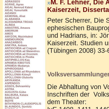
M. F. Lehner, Die
ADRASSOS
AGRAE, Agras
AIGAI, Nemrud Kalesi
Kaiserzeit, Disser
AIGAI, Yumurtalik
AIZANOI
AKMONIA, Ahat
Peter Scherrer, Die S
ALABANDA
ALEXANDRIA TROAS
ALINDA
ephesischen Baupro
AMASTRIS, Amasra
AMORIUM
und Hadrians, in: Jö
AMOS
AMYZON, Mazinkalesi
ANEMOURION
Kaiserzeit. Studien 
ANAZARBOS
ANKYRA, Ankara
ANTIOCHEIA ad Cragum
(Tübingen 2008) 33-
ANTIOCHEIA ad Maiandros
ANTIOCHEIA ad Orontem
ANTIOCHEIA in Pisidia
ANTIPHELLOS-Kaş
APAMEIA KIBOTOS
APAMEIA-Mudanya
APHRODISIAS
APOLLONIA ad Rhyndakos
Volksversammlunge
APOLLONIA-Kılınçli
APOLLONIA-Uluborlu
ARYKANDA
ASPENDOS
Die Abhaltung von V
ASSOS, Behramköy
ASTRA
AUGUSTA-Gübe
Inschriften der
Volk
BALBURA, Katara
BARGYLIA
dem Theater:
BIZIYE
BITHYNION-CLAUDIOPOLIS
BLAUNDOS, Sünlülü