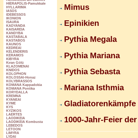
HIERAPOLIS-Pamukkale
Mimus
HYLLARIMA
IASOS
IDEBESSOS
IKONION
Epinikien
ISAURA
KADYANDA
KAISAREIA
KANDYBA
Pythia Megala
KASTABALA
KASTABOS
KAUNOS
KEDREAI
KELENDERIS
Pythia Mariana
KERAMOS
KIBYRA
Kıran Gölü
KLAZOMENAI
Pythia Sebasta
KNIDOS
KOLOPHON
KOLOSSAI-Honaz
KOLYBRASSOS
Mariana Isthmia
KOMANA Kappadokia
KOMANA Pontika
KORYDALLA
KREMNA
KYANEAI
Gladiatorenkämpfe
KYME
KYS
KYZIKOS
LAERTES
1000-Jahr-Feier de
LAODIKEIA
LAODIKEIA Kombusta
LEBEDOS
LETOON
LIMYRA
LYDAI