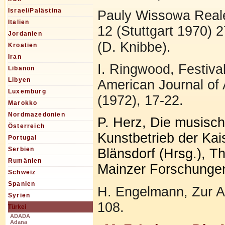
Israel/Palästina
Pauly Wissowa Reale
Italien
12 (Stuttgart 1970) 
Jordanien
(D. Knibbe).
Kroatien
Iran
I. Ringwood, Festiva
Libanon
Libyen
American Journal of
Luxemburg
(1972), 17-22.
Marokko
Nordmazedonien
P. Herz, Die musisch
Österreich
Kunstbetrieb der Kaise
Portugal
Serbien
Blänsdorf (Hrsg.), 
Rumänien
Mainzer Forschungen
Schweiz
Spanien
H. Engelmann, Zur Ag
Syrien
108.
Türkei
ADADA
Adana