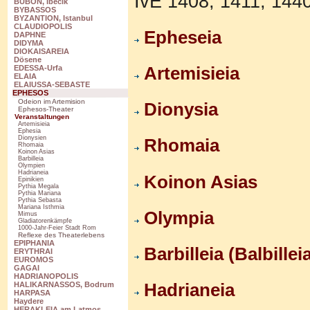
IvE 1408, 1411, 144
BUBON, Ibecik
BYBASSOS
BYZANTION, Istanbul
CLAUDIOPOLIS
Epheseia
DAPHNE
DIDYMA
DIOKAISAREIA
Dösene
Artemisieia
EDESSA-Urfa
ELAIA
ELAIUSSA-SEBASTE
EPHESOS
Odeion im Artemision
Dionysia
Ephesos-Theater
Veranstaltungen
Artemisieia
Ephesia
Dionysien
Rhomaia
Rhomaia
Koinon Asias
Barbilleia
Olympien
Hadrianeia
Koinon Asias
Epinikien
Pythia Megala
Pythia Mariana
Pythia Sebasta
Mariana Isthmia
Olympia
Mimus
Gladiatorenkämpfe
1000-Jahr-Feier Stadt Rom
Reflexe des Theaterlebens
EPIPHANIA
Barbilleia (Balbillei
ERYTHRAI
EUROMOS
GAGAI
HADRIANOPOLIS
Hadrianeia
HALIKARNASSOS, Bodrum
HARPASA
Haydere
HERAKLEIA am Latmos