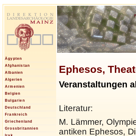
Ägypten
Ephesos, Theat
Afghanistan
Albanien
Algerien
Veranstaltungen a
Armenien
Belgien
Bulgarien
Literatur:
Deutschland
Frankreich
M. Lämmer, Olympi
Griechenland
Grossbritannien
antiken Ephesos, Di
Irak