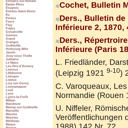
Entrains-sur-Nohain
Cochet, Bulletin 
Epiais-Rhus
Essarois
Estrées-Saint-Denis
Eu
Ders., Bulletin d
Evreux
Feurs
Inférieure 2, 1870,
Fluy
Fréjus
Genainville
Gennes
Ders., Répertroir
Grand
Granges
Guilleville
Inférieure (Paris 1
Horbourg-Wihr
Javols
Jouy-sous-Thelle
Jublains
L. Friedländer, Dar
Le Mans
Les-fins-d'Annecy
9-10
Levroux
(Leipzig 1921
) 
Lillebonne
Limoges
Lisieux
Lizy-sur-Ourcq
C. Varoqueaux, Les 
Locmariaquer
Luxé
Normandie (Rouen 1
Lyon
Lyons-la-Forêt
Mâlain
Mandeure
U. Niffeler, Römisc
Marray-sur-Guilleville
Marseille
Mauves
Veröffentlichungen 
Meyzieu
Mirebeau
1988) 142 Nr. 72.
Meaux
Moingt