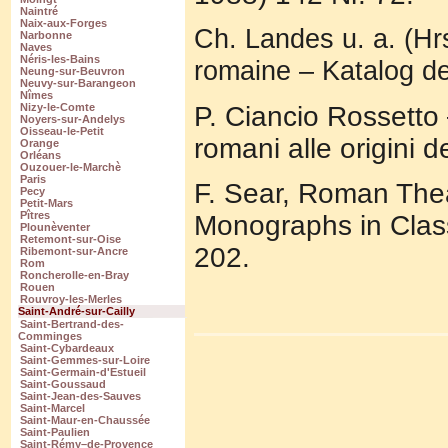
Naintré
Naix-aux-Forges
Ch. Landes u. a. (Hr
Narbonne
Naves
Néris-les-Bains
romaine – Katalog de
Neung-sur-Beuvron
Neuvy-sur-Barangeon
Nîmes
P. Ciancio Rossetto –
Nizy-le-Comte
Noyers-sur-Andelys
Oisseau-le-Petit
romani alle origini 
Orange
Orléans
Ouzouer-le-Marchè
Paris
F. Sear, Roman Thea
Pecy
Petit-Mars
Pîtres
Monographs in Clas
Plounèventer
Retemont-sur-Oise
202.
Ribemont-sur-Ancre
Rom
Roncherolle-en-Bray
Rouen
Rouvroy-les-Merles
Saint-André-sur-Cailly
Saint-Bertrand-des-
Comminges
Saint-Cybardeaux
Saint-Gemmes-sur-Loire
Saint-Germain-d'Estueil
Saint-Goussaud
Saint-Jean-des-Sauves
Saint-Marcel
Saint-Maur-en-Chaussée
Saint-Paulien
Saint-Rémy–de-Provence