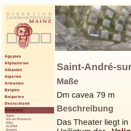
Ägypten
Saint-André-sur
Afghanistan
Albanien
Algerien
Maße
Armenien
Belgien
Dm cavea 79 m
Bulgarien
Deutschland
Beschreibung
Frankreich
Agen
Aix-en-Provence
Das Theater liegt in
Alba
ALESIA
Angers