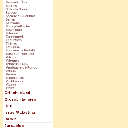
Sainte-Ruffine
Saintes
Salles la Source
Sanxay
Sceaux-du-Gatinais
Senan
Soissons
Souzy-la-Briche
Strassburg
Talmont
Tarquimpol
Thaumiers
Thénac
Toulouse
Triguères la Madelle
Vaison-la-Romaine
Valence
Valognes
Vendeuil-Caply
Vendeuvre-de-Poitou
Verdes
Vervins
Veuxhaulles
Vieil-Evreux
Vienne
Vieux
Griechenland
Grossbritannien
Irak
Israel/Palästina
Italien
Jordanien