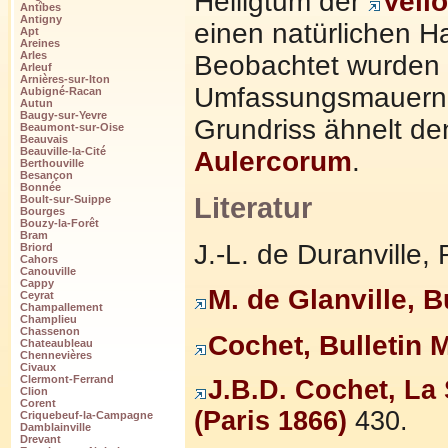
Heiligtum der
Veli
Antîbes
Antigny
einen natürlichen H
Apt
Areines
Arles
Beobachtet wurden 
Arleuf
Arnières-sur-Iton
Umfassungsmauern so
Aubigné-Racan
Autun
Baugy-sur-Yevre
Grundriss ähnelt d
Beaumont-sur-Oise
Beauvais
Beauville-la-Cité
Aulercorum
.
Berthouville
Besançon
Bonnée
Literatur
Boult-sur-Suippe
Bourges
Bouzy-la-Forêt
Bram
J.-L. de Duranville
Briord
Cahors
Canouville
Cappy
M. de Glanville, 
Ceyrat
Champallement
Champlieu
Chassenon
Cochet, Bulletin 
Chateaubleau
Chennevières
Civaux
Clermont-Ferrand
J.B.D. Cochet, La 
Clion
Corent
(Paris 1866)
430.
Criquebeuf-la-Campagne
Damblainville
Drevant