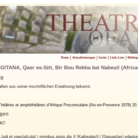
|
|
|
|
Home
Aktualisierungen
Suche
Link-Liste
Bibliog
GITANA, Qasr es-Sitt, Bir Bou Rekba bei Nabeuil (Africa
ng
allein aus seiner inschriftlichen Erwähnung bekannt.
Théâtres et amphithéâtres d’Afrique Proconsulaire (Aix-en-Provence 1978) 20
ngen
967:
is ludi et specta[cula] / omnibus annis die X [Kal(endas)] / [I]anuar(ias) edantu