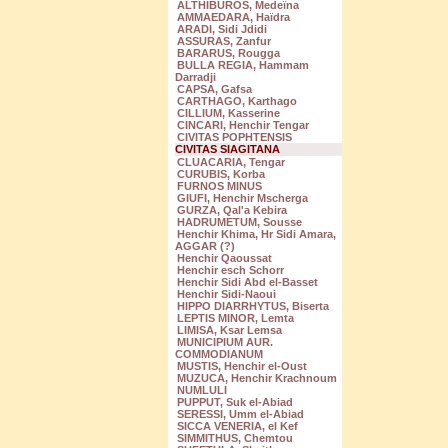
ALTHIBUROS, Medeïna
AMMAEDARA, Haïdra
ARADI, Sidi Jdidi
ASSURAS, Zanfur
BARARUS, Rougga
BULLA REGIA, Hammam
Darradji
CAPSA, Gafsa
CARTHAGO, Karthago
CILLIUM, Kasserine
CINCARI, Henchir Tengar
CIVITAS POPHTENSIS
CIVITAS SIAGITANA
CLUACARIA, Tengar
CURUBIS, Korba
FURNOS MINUS
GIUFI, Henchir Mscherga
GURZA, Qal'a Kebira
HADRUMETUM, Sousse
Henchir Khima, Hr Sidi Amara,
AGGAR (?)
Henchir Qaoussat
Henchir esch Schorr
Henchir Sidi Abd el-Basset
Henchir Sidi-Naoui
HIPPO DIARRHYTUS, Biserta
LEPTIS MINOR, Lemta
LIMISA, Ksar Lemsa
MUNICIPIUM AUR.
COMMODIANUM
MUSTIS, Henchir el-Oust
MUZUCA, Henchir Krachnoum
NUMLULI
PUPPUT, Suk el-Abiad
SERESSI, Umm el-Abiad
SICCA VENERIA, el Kef
SIMMITHUS, Chemtou