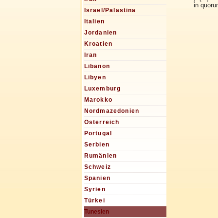
in quorum
Israel/Palästina
Italien
Jordanien
Kroatien
Iran
Libanon
Libyen
Luxemburg
Marokko
Nordmazedonien
Österreich
Portugal
Serbien
Rumänien
Schweiz
Spanien
Syrien
Türkei
Tunesien