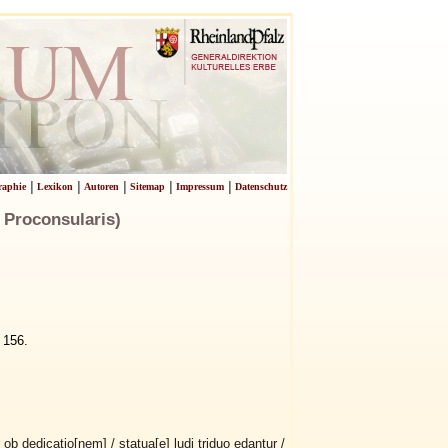
|
|
|
|
|
raphie
Lexikon
Autoren
Sitemap
Impressum
Datenschutz
 Proconsularis)
.
156.
r ob dedicatio[nem] / statua[e] ludi triduo edantur /