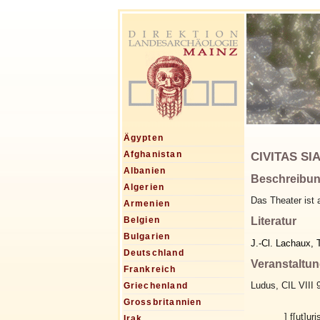
Ägypten
CIVITAS SIA
Afghanistan
Albanien
Beschreibu
Algerien
Das Theater ist 
Armenien
Literatur
Belgien
Bulgarien
J.-Cl. Lachaux, 
Deutschland
Veranstaltu
Frankreich
Ludus, CIL VIII 
Griechenland
Grossbritannien
] f[ut]ur
Irak