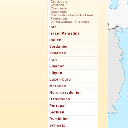
Canterbury
Catterick
Cirencester
Colchester
Colchester, Gosbeck's Farm
Faversham
VERULAMIUM, St. Albans
Irak
Israel/Palästina
Italien
Jordanien
Kroatien
Iran
Libanon
Libyen
Luxemburg
Marokko
Nordmazedonien
Österreich
Portugal
Serbien
Rumänien
Schweiz