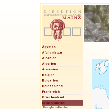
Ägypten
Afghanistan
Albanien
Algerien
Armenien
Belgien
Bulgarien
Deutschland
Frankreich
Griechenland
Grossbritannien
Brough-on-Humber