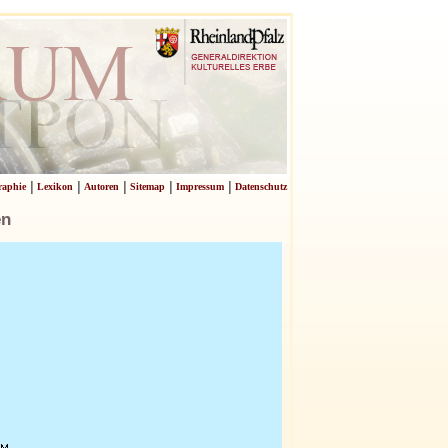
|
|
|
|
|
raphie
Lexikon
Autoren
Sitemap
Impressum
Datenschutz
en