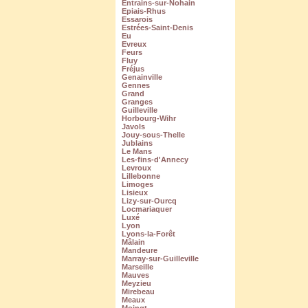
Entrains-sur-Nohain
Epiais-Rhus
Essarois
Estrées-Saint-Denis
Eu
Evreux
Feurs
Fluy
Fréjus
Genainville
Gennes
Grand
Granges
Guilleville
Horbourg-Wihr
Javols
Jouy-sous-Thelle
Jublains
Le Mans
Les-fins-d'Annecy
Levroux
Lillebonne
Limoges
Lisieux
Lizy-sur-Ourcq
Locmariaquer
Luxé
Lyon
Lyons-la-Forêt
Mâlain
Mandeure
Marray-sur-Guilleville
Marseille
Mauves
Meyzieu
Mirebeau
Meaux