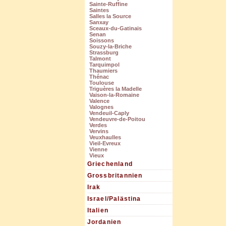
Sainte-Ruffine
Saintes
Salles la Source
Sanxay
Sceaux-du-Gatinais
Senan
Soissons
Souzy-la-Briche
Strassburg
Talmont
Tarquimpol
Thaumiers
Thénac
Toulouse
Triguères la Madelle
Vaison-la-Romaine
Valence
Valognes
Vendeuil-Caply
Vendeuvre-de-Poitou
Verdes
Vervins
Veuxhaulles
Vieil-Evreux
Vienne
Vieux
Griechenland
Grossbritannien
Irak
Israel/Palästina
Italien
Jordanien