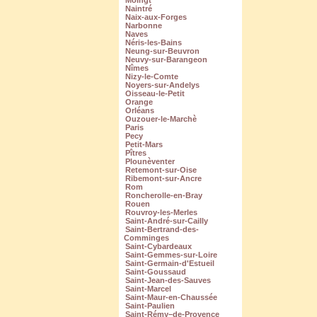
Moingt
Naintré
Naix-aux-Forges
Narbonne
Naves
Néris-les-Bains
Neung-sur-Beuvron
Neuvy-sur-Barangeon
Nîmes
Nizy-le-Comte
Noyers-sur-Andelys
Oisseau-le-Petit
Orange
Orléans
Ouzouer-le-Marchè
Paris
Pecy
Petit-Mars
Pîtres
Plounèventer
Retemont-sur-Oise
Ribemont-sur-Ancre
Rom
Roncherolle-en-Bray
Rouen
Rouvroy-les-Merles
Saint-André-sur-Cailly
Saint-Bertrand-des-
Comminges
Saint-Cybardeaux
Saint-Gemmes-sur-Loire
Saint-Germain-d'Estueil
Saint-Goussaud
Saint-Jean-des-Sauves
Saint-Marcel
Saint-Maur-en-Chaussée
Saint-Paulien
Saint-Rémy–de-Provence