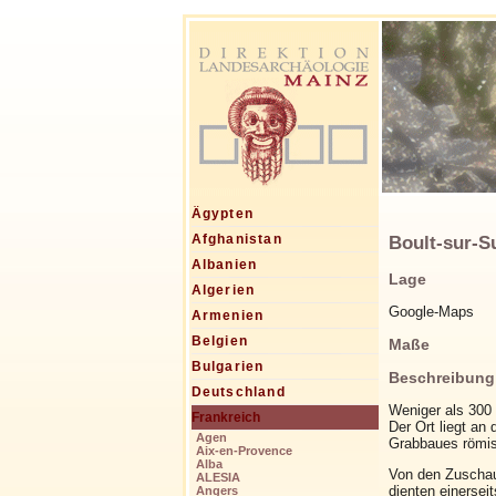
Ägypten
Boult-sur-Su
Afghanistan
Albanien
Lage
Algerien
Google-Maps
Armenien
Belgien
Maße
Bulgarien
Beschreibung
Deutschland
Weniger als 300
Frankreich
Der Ort liegt an
Agen
Grabbaues römis
Aix-en-Provence
Alba
Von den Zuschaue
ALESIA
dienten einersei
Angers