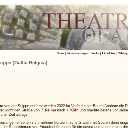
|
|
|
|
Home
Aktualisierungen
Suche
Link-Liste
Bibliog
ippe (Gallia Belgica)
 m von der Suippe entfernt wurden 2022 im Vorfeld einer Baumaßnahme die Re
 der wichtigen Straße von
Reims
nach
Köln
und brachte bereits vor Jahr
cher Zeit zutage.
rrängen erhielten sich mehrere konzentrische Gräben mit Spuren darin einge
ts der Stabilisierung von Erdaufschüttungen für die cavea und andererseits d