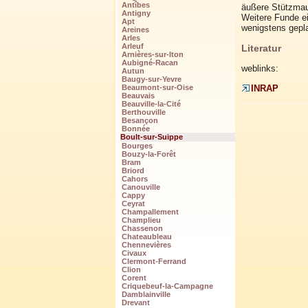
Antîbes
äußere Stützmau
Antigny
Weitere Funde ei
Apt
wenigstens gepl
Areines
Arles
Arleuf
Literatur
Arnières-sur-Iton
Aubigné-Racan
weblinks:
Autun
Baugy-sur-Yevre
INRAP
Beaumont-sur-Oise
Beauvais
Beauville-la-Cité
Berthouville
Besançon
Bonnée
Boult-sur-Suippe
Bourges
Bouzy-la-Forêt
Bram
Briord
Cahors
Canouville
Cappy
Ceyrat
Champallement
Champlieu
Chassenon
Chateaubleau
Chennevières
Civaux
Clermont-Ferrand
Clion
Corent
Criquebeuf-la-Campagne
Damblainville
Drevant