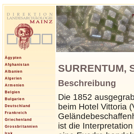
Ägypten
SURRENTUM, Sor
Afghanistan
Albanien
Algerien
Beschreibung
Armenien
Belgien
Die 1852 ausgegrab
Bulgarien
beim Hotel Vittoria (
Deutschland
Frankreich
Geländebeschaffenh
Griechenland
ist die Interpretati
Grossbritannien
Irak