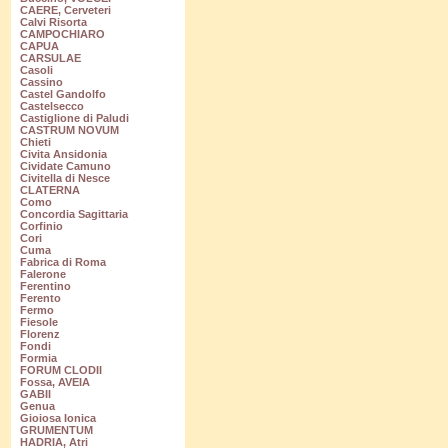
CAERE, Cerveteri
Calvi Risorta
CAMPOCHIARO
CAPUA
CARSULAE
Casoli
Cassino
Castel Gandolfo
Castelsecco
Castiglione di Paludi
CASTRUM NOVUM
Chieti
Civita Ansidonia
Cividate Camuno
Civitella di Nesce
CLATERNA
Como
Concordia Sagittaria
Corfinio
Cori
Cuma
Fabrica di Roma
Falerone
Ferentino
Ferento
Fermo
Fiesole
Florenz
Fondi
Formia
FORUM CLODII
Fossa, AVEIA
GABII
Genua
Gioiosa Ionica
GRUMENTUM
HADRIA, Atri