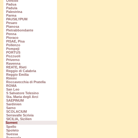
Otricoli
Padua
Padula
Palestrina
Parma
PAUSILYPUM
Pesaro
Pianosa
Pietrabbondante
Penna
Pioraco
PISAE, Pisa
Pollenzo
Pompeji
PORTUS
Pozzuoli
Priverno
Ravenna
REATE, Rieti
Reggio di Calabria
Reggio Emilia
Rimini
Roccavecchia di Pratella
ROMA
San Leo
S Salvatore Telesino
Sta. Maria degli Arci
SAEPINUM
Sardinien
Sarno
SCOLACIUM
Serravalle Scrivia
SICILIA, Sizilien
Sorrent
Spello
Spoleto
Suessa
Suessola