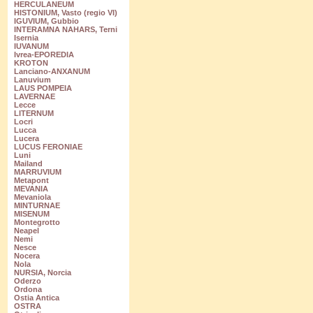
HERCULANEUM
HISTONIUM, Vasto (regio VI)
IGUVIUM, Gubbio
INTERAMNA NAHARS, Terni
Isernia
IUVANUM
Ivrea-EPOREDIA
KROTON
Lanciano-ANXANUM
Lanuvium
LAUS POMPEIA
LAVERNAE
Lecce
LITERNUM
Locri
Lucca
Lucera
LUCUS FERONIAE
Luni
Mailand
MARRUVIUM
Metapont
MEVANIA
Mevaniola
MINTURNAE
MISENUM
Montegrotto
Neapel
Nemi
Nesce
Nocera
Nola
NURSIA, Norcia
Oderzo
Ordona
Ostia Antica
OSTRA