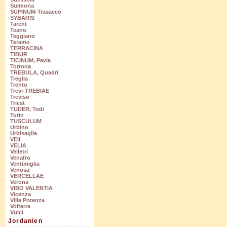
Sulmona
SUPINUM-Trasacco
SYBARIS
Tarent
Teano
Teggiano
Teramo
TERRACINA
TIBUR
TICINUM, Pavia
Tortona
TREBULA, Quadri
Treglia
Trento
Trevi-TREBIAE
Treviso
Triest
TUDER, Todi
Turin
TUSCULUM
Urbino
Urbisaglia
VEII
VELIA
Velletri
Venafro
Ventimiglia
Venosa
VERCELLAE
Verona
VIBO VALENTIA
Vicenza
Villa Potenza
Volterra
Vulci
Jordanien