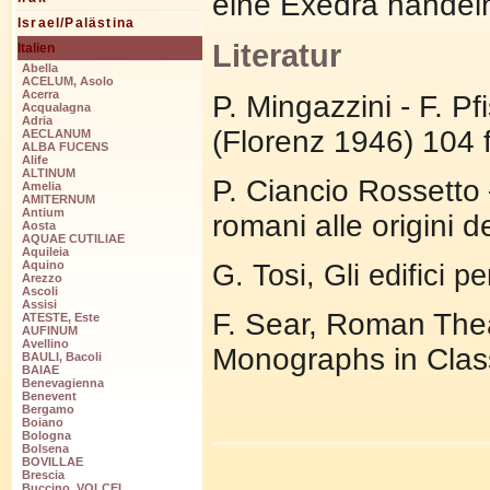
eine Exedra handel
Israel/Palästina
Literatur
Italien
Abella
ACELUM, Asolo
Acerra
P. Mingazzini - F. Pf
Acqualagna
Adria
(Florenz 1946) 104 f
AECLANUM
ALBA FUCENS
Alife
ALTINUM
P. Ciancio Rossetto –
Amelia
AMITERNUM
Antium
romani alle origini 
Aosta
AQUAE CUTILIAE
Aquileia
Aquino
G. Tosi, Gli edifici p
Arezzo
Ascoli
Assisi
F. Sear, Roman Thea
ATESTE, Este
AUFINUM
Avellino
Monographs in Class
BAULI, Bacoli
BAIAE
Benevagienna
Benevent
Bergamo
Boiano
Bologna
Bolsena
BOVILLAE
Brescia
Buccino, VOLCEI