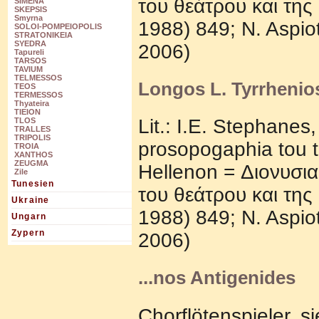
τoυ θεάτρoυ και τη
SIMENA
SKEPSIS
Smyrna
1988) 849; N. Aspio
SOLOI-POMPEIOPOLIS
STRATONIKEIA
SYEDRA
2006)
Tapureli
TARSOS
TAVIUM
TELMESSOS
Longos L. Tyrrhenio
TEOS
TERMESSOS
Thyateira
TIEION
Lit.: I.E. Stephanes
TLOS
TRALLES
TRIPOLIS
prosopogaphia tou t
TROIA
XANTHOS
ZEUGMA
Hellenon = Διoνυσι
Zile
Tunesien
τoυ θεάτρoυ και τη
Ukraine
1988) 849; N. Aspio
Ungarn
Zypern
2006)
...nos Antigenides
Chorflötenspieler, si