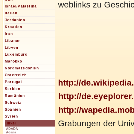
weblinks zu Geschi
Israel/Palästina
Italien
Jordanien
Kroatien
Iran
Libanon
Libyen
Luxemburg
Marokko
Nordmazedonien
Österreich
http://de.wikipedi
Portugal
Serbien
http://de.eyeplor
Rumänien
Schweiz
http://wapedia.mo
Spanien
Syrien
Grabungen der Unive
Türkei
ADADA
Adana