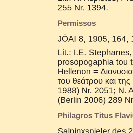
255 Nr. 1394.
Permissos
JÖAI 8, 1905, 164, 1
Lit.: I.E. Stephanes
prosopogaphia tou t
Hellenon = Διoνυσι
τoυ θεάτρoυ και τη
1988) Nr. 2051; N. 
(Berlin 2006) 289 Nr
Philagros Titus Flav
Salpinxspieler des 2