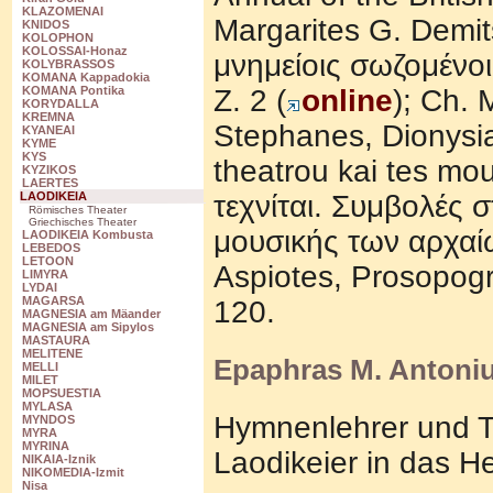
KLAZOMENAI
Margarites G. Demit
KNIDOS
KOLOPHON
KOLOSSAI-Honaz
μνημείοις σωζομένοι
KOLYBRASSOS
KOMANA Kappadokia
Z. 2 (
online
); Ch.
KOMANA Pontika
KORYDALLA
KREMNA
Stephanes, Dionysia
KYANEAI
KYME
KYS
theatrou kai tes mo
KYZIKOS
LAERTES
τεχνίται. Συμβoλές
LAODIKEIA
Römisches Theater
Griechisches Theater
μoυσικής των αρχαίω
LAODIKEIA Kombusta
LEBEDOS
LETOON
Aspiotes, Prosopogr
LIMYRA
LYDAI
MAGARSA
120.
MAGNESIA am Mäander
MAGNESIA am Sipylos
MASTAURA
MELITENE
Epaphras M. Antoni
MELLI
MILET
MOPSUESTIA
MYLASA
Hymnenlehrer und T
MYNDOS
MYRA
MYRINA
Laodikeier in das He
NIKAIA-Iznik
NIKOMEDIA-Izmit
Nisa