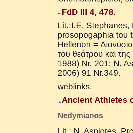
FdD III 4, 478.
Lit.:I.E. Stephanes,
prosopogaphia tou t
Hellenon = Διoνυσι
τoυ θεάτρoυ και τη
1988) Nr. 201; N. A
2006) 91 Nr.349.
weblinks.
Ancient Athletes 
Nedymianos
Lit.: N. Aspiotes, 