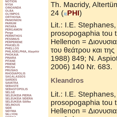
NOTION
Th. Macridy, Altertü
NYSA
OINOANDA
24 (
PHI
)
OLBA
OLYMPOS
ORTHOSIA
PANIONION
Lit.: I.E. Stephanes
PARIUM
PATARA
PERGAMON
prosopogaphia tou t
Perge
PERINTHOS
PESSINUS
Hellenon = Διoνυσι
PERPERENE
PHASELIS
τoυ θεάτρoυ και τη
PHELLOS
PHILADELPHIA, Alaşehir
PHOKAIA
1988) 849; N. Aspio
PINARA
PITANE
PRIENE
2006) 140 Nr. 683.
PRUSA
PRUSIAS
RHODIAPOLIS
SAGALASSOS
Kleandros
SARDES
SAVATRA
SEBASTE
SEBASTOPOLIS
Lit.: I.E. Stephanes
SELGE
SELEUKEIA PIERIA
SELEUKEIA SIDERA
prosopogaphia tou t
SELEUKEIA-Silifke
SELINOUS
SIDE
Hellenon = Διoνυσι
SIDYMA
SILLYON