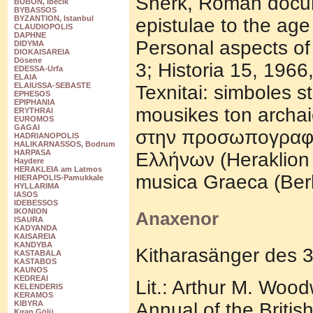
Sherk, Roman docum
BUBON, Ibecik
BYBASSOS
BYZANTION, Istanbul
epistulae to the age
CLAUDIOPOLIS
DAPHNE
Personal aspects of
DIDYMA
DIOKAISAREIA
Dösene
3; Historia 15, 1966
EDESSA-Urfa
ELAIA
ELAIUSSA-SEBASTE
Texnitai: simboles s
EPHESOS
EPIPHANIA
mousikes ton archai
ERYTHRAI
EUROMOS
GAGAI
στην πρoσωπoγραφία
HADRIANOPOLIS
HALIKARNASSOS, Bodrum
HARPASA
Eλλήνων (Heraklion 
Haydere
HERAKLEIA am Latmos
musica Graeca (Berl
HIERAPOLIS-Pamukkale
HYLLARIMA
IASOS
IDEBESSOS
IKONION
Anaxenor
ISAURA
KADYANDA
KAISAREIA
KANDYBA
Kitharasänger des 3.
KASTABALA
KASTABOS
KAUNOS
KEDREAI
Lit.: Arthur M. Woo
KELENDERIS
KERAMOS
Annual of the Britis
KIBYRA
Kıran Gölü