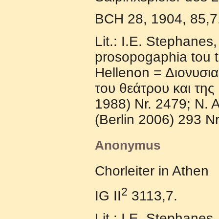
BCH 28, 1904, 85,7
Lit.: I.E. Stephanes
prosopogaphia tou t
Hellenon = Διoνυσι
τoυ θεάτρoυ και τη
1988) Nr. 2479; N. 
(Berlin 2006) 293 Nr
Anonymus
Chorleiter in Athen
2
IG II
3113,7.
Lit.: I.E. Stephanes