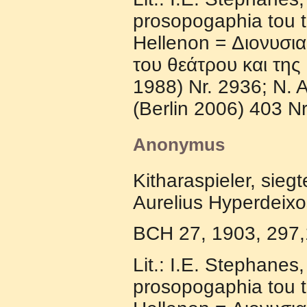
prosopogaphia tou t
Hellenon = Διoνυσι
τoυ θεάτρoυ και τη
1988) Nr. 2936; N. 
(Berlin 2006) 403 Nr
Anonymus
Kitharaspieler, sieg
Aurelius Hyperdeixo
BCH 27, 1903, 297,
Lit.: I.E. Stephanes
prosopogaphia tou t