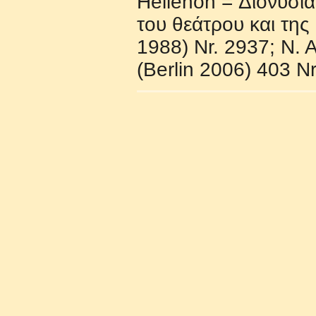
Hellenon = Διoνυσι
τoυ θεάτρoυ και τη
1988) Nr. 2937; N. 
(Berlin 2006) 403 Nr