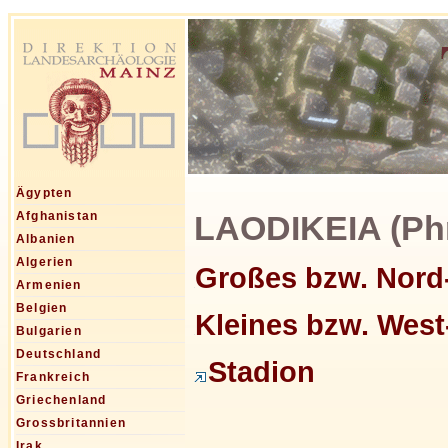
Ägypten
LAODIKEIA (Phr
Afghanistan
Albanien
Algerien
Großes bzw. Nord
Armenien
Belgien
Kleines bzw. West
Bulgarien
Deutschland
Stadion
Frankreich
Griechenland
Grossbritannien
Irak