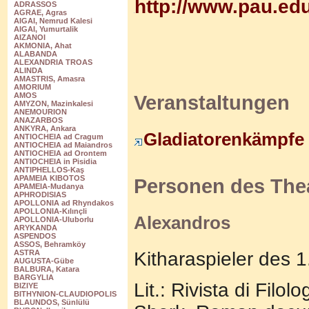
http://www.pau.edu
ADRASSOS
AGRAE, Agras
AIGAI, Nemrud Kalesi
AIGAI, Yumurtalik
AIZANOI
AKMONIA, Ahat
ALABANDA
ALEXANDRIA TROAS
ALINDA
AMASTRIS, Amasra
AMORIUM
AMOS
Veranstaltungen
AMYZON, Mazinkalesi
ANEMOURION
ANAZARBOS
ANKYRA, Ankara
Gladiatorenkämpfe
ANTIOCHEIA ad Cragum
ANTIOCHEIA ad Maiandros
ANTIOCHEIA ad Orontem
ANTIOCHEIA in Pisidia
ANTIPHELLOS-Kaş
APAMEIA KIBOTOS
Personen des The
APAMEIA-Mudanya
APHRODISIAS
APOLLONIA ad Rhyndakos
APOLLONIA-Kılınçli
Alexandros
APOLLONIA-Uluborlu
ARYKANDA
ASPENDOS
ASSOS, Behramköy
Kitharaspieler des 1.
ASTRA
AUGUSTA-Gübe
BALBURA, Katara
BARGYLIA
Lit.: Rivista di Filo
BIZIYE
BITHYNION-CLAUDIOPOLIS
BLAUNDOS, Sünlülü