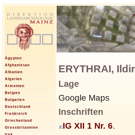
Ägypten
ERYTHRAI, Ildir
Afghanistan
Albanien
Algerien
Lage
Armenien
Belgien
Google Maps
Bulgarien
Deutschland
Inschriften
Frankreich
Griechenland
IG XII 1 Nr. 6
.
Grossbritannien
Irak