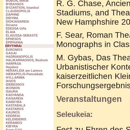
R. G. Chase, Ancien
BUBON, Ibecik
BYBASSOS
BYZANTION, Istanbul
Stadiums, and Theat
CLAUDIOPOLIS
DAPHNE
DIDYMA
New Hamphshire 20
DIOKAISAREIA
Dösene
EDESSA-Urfa
ELAIA
F. Sear, Roman Thea
ELAIUSSA-SEBASTE
EPHESOS
Monographs in Class
EPIPHANIA
ERYTHRAI
EUROMOS
GAGAI
M. Gybas, Das Theat
HADRIANOPOLIS
HALIKARNASSOS, Bodrum
HARPASA
Urbanistischer Kont
Haydere
HERAKLEIA am Latmos
kaiserzeitlichen Kle
HIERAPOLIS-Pamukkale
HYLLARIMA
IASOS
Forschungsergebnis
IDEBESSOS
IKONION
ISAURA
KADYANDA
Veranstaltungen
KAISAREIA
KANDYBA
KASTABALA
KASTABOS
Seleukeia:
KAUNOS
KEDREAI
KELENDERIS
KERAMOS
KIBYRA
Fest zu Ehren des S
Kıran Gölü