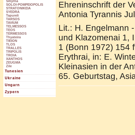
Smyrna
Ehreninschrift der 
SOLOI-POMPEIOPOLIS
STRATONIKEIA
Antonia Tyrannis Ju
SYEDRA
Tapureli
TARSOS
TAVIUM
Lit.: H. Engelmann -
TELMESSOS
TEOS
TERMESSOS
und Klazomenai 1, I
Thyateira
TIEION
TLOS
1 (Bonn 1972) 154 ff
TRALLES
TRIPOLIS
Erythrai, in: E. Wi
TROIA
XANTHOS
ZEUGMA
Kleinasien in der An
Zile
Tunesien
65. Geburtstag, Asi
Ukraine
Ungarn
Zypern