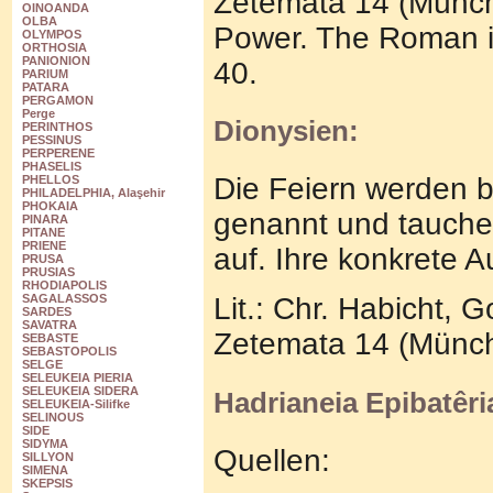
Zetemata 14 (Münche
OINOANDA
OLBA
Power. The Roman im
OLYMPOS
ORTHOSIA
PANIONION
40.
PARIUM
PATARA
PERGAMON
Perge
Dionysien:
PERINTHOS
PESSINUS
PERPERENE
PHASELIS
Die Feiern werden 
PHELLOS
PHILADELPHIA, Alaşehir
PHOKAIA
genannt und tauchen
PINARA
PITANE
PRIENE
auf. Ihre konkrete Au
PRUSA
PRUSIAS
RHODIAPOLIS
SAGALASSOS
Lit.: Chr. Habicht,
SARDES
SAVATRA
Zetemata 14 (Münch
SEBASTE
SEBASTOPOLIS
SELGE
SELEUKEIA PIERIA
SELEUKEIA SIDERA
Hadrianeia Epibatêri
SELEUKEIA-Silifke
SELINOUS
SIDE
SIDYMA
Quellen:
SILLYON
SIMENA
SKEPSIS