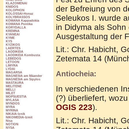
KLAZOMENAI
der Befreiung von d
KNIDOS
KOLOPHON
KOLOSSAI-Honaz
Seleukos I. wurde a
KOLYBRASSOS
KOMANA Kappadokia
KOMANA Pontika
in Didyma als Sohn 
KORYDALLA
KREMNA
Ausgestaltung der Fe
KYANEAI
KYME
KYS
KYZIKOS
Lit.: Chr. Habicht,
LAERTES
LAODIKEIA
LAODIKEIA Kombusta
Zetemata 14 (Münch
LEBEDOS
LETOON
LIMYRA
LYDAI
Antiocheia:
MAGARSA
MAGNESIA am Mäander
MAGNESIA am Sipylos
MASTAURA
MELITENE
In verschiedenen Ins
MELLI
MILET
(?) überliefert, wo
MOPSUESTIA
MYLASA
MYNDOS
OGIS 223
).
MYRA
MYRINA
NIKAIA-Iznik
NIKOMEDIA-Izmit
Lit.: Chr. Habicht,
Nisa
NOTION
NYSA