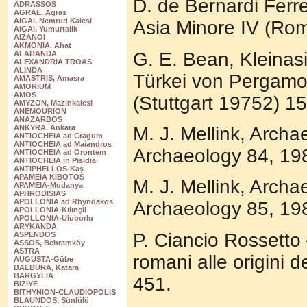
D. de Bernardi Ferrer
ADRASSOS
AGRAE, Agras
AIGAI, Nemrud Kalesi
Asia Minore IV (Rom
AIGAI, Yumurtalik
AIZANOI
AKMONIA, Ahat
G. E. Bean, Kleinas
ALABANDA
ALEXANDRIA TROAS
ALINDA
Türkei von Pergamo
AMASTRIS, Amasra
AMORIUM
AMOS
(Stuttgart 19752) 15
AMYZON, Mazinkalesi
ANEMOURION
ANAZARBOS
M. J. Mellink, Archa
ANKYRA, Ankara
ANTIOCHEIA ad Cragum
ANTIOCHEIA ad Maiandros
Archaeology 84, 19
ANTIOCHEIA ad Orontem
ANTIOCHEIA in Pisidia
ANTIPHELLOS-Kaş
APAMEIA KIBOTOS
M. J. Mellink, Archa
APAMEIA-Mudanya
APHRODISIAS
APOLLONIA ad Rhyndakos
Archaeology 85, 19
APOLLONIA-Kılınçli
APOLLONIA-Uluborlu
ARYKANDA
P. Ciancio Rossetto –
ASPENDOS
ASSOS, Behramköy
ASTRA
romani alle origini 
AUGUSTA-Gübe
BALBURA, Katara
BARGYLIA
451.
BIZIYE
BITHYNION-CLAUDIOPOLIS
BLAUNDOS, Sünlülü