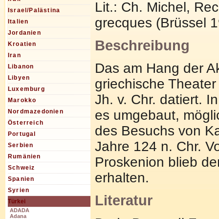
Lit.: Ch. Michel, Rec
Israel/Palästina
grecques (Brüssel 1
Italien
Jordanien
Beschreibung
Kroatien
Iran
Das am Hang der Ak
Libanon
Libyen
griechische Theater 
Luxemburg
Jh. v. Chr. datiert. 
Marokko
es umgebaut, mögli
Nordmazedonien
Österreich
des Besuchs von K
Portugal
Jahre 124 n. Chr. V
Serbien
Rumänien
Proskenion blieb der
Schweiz
erhalten.
Spanien
Syrien
Literatur
Türkei
ADADA
Adana