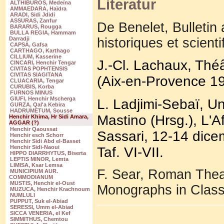
Literatur
ALTHIBUROS, Medeïna
AMMAEDARA, Haïdra
ARADI, Sidi Jdidi
ASSURAS, Zanfur
De Benelet, Bulletin
BARARUS, Rougga
BULLA REGIA, Hammam
historiques et scient
Darradji
CAPSA, Gafsa
CARTHAGO, Karthago
CILLIUM, Kasserine
J.-Cl. Lachaux, Thé
CINCARI, Henchir Tengar
CIVITAS POPHTENSIS
CIVITAS SIAGITANA
(Aix-en-Provence 19
CLUACARIA, Tengar
CURUBIS, Korba
FURNOS MINUS
GIUFI, Henchir Mscherga
L. Ladjimi-Sebaï, Un
GURZA, Qal'a Kebira
HADRUMETUM, Sousse
Mastino (Hrsg.), L'A
Henchir Khima, Hr Sidi Amara,
AGGAR (?)
Henchir Qaoussat
Sassari, 12-14 dice
Henchir esch Schorr
Henchir Sidi Abd el-Basset
Henchir Sidi-Naoui
Taf. VI-VII.
HIPPO DIARRHYTUS, Biserta
LEPTIS MINOR, Lemta
LIMISA, Ksar Lemsa
F. Sear, Roman Theat
MUNICIPIUM AUR.
COMMODIANUM
MUSTIS, Henchir el-Oust
Monographs in Class
MUZUCA, Henchir Krachnoum
NUMLULI
PUPPUT, Suk el-Abiad
SERESSI, Umm el-Abiad
SICCA VENERIA, el Kef
SIMMITHUS, Chemtou