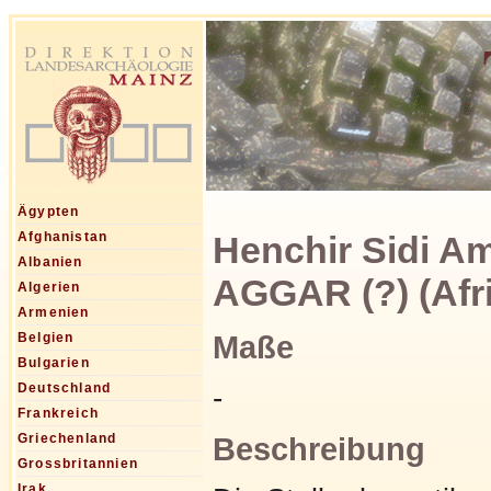
Ägypten
Henchir Sidi Am
Afghanistan
Albanien
AGGAR (?) (Afr
Algerien
Armenien
Maße
Belgien
Bulgarien
Deutschland
-
Frankreich
Griechenland
Beschreibung
Grossbritannien
Irak