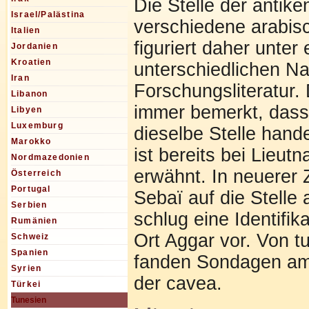
Die Stelle der antike
Israel/Palästina
verschiedene arabi
Italien
figuriert daher unte
Jordanien
Kroatien
unterschiedlichen N
Iran
Forschungsliteratur.
Libanon
immer bemerkt, dass
Libyen
Luxemburg
dieselbe Stelle hand
Marokko
ist bereits bei Lieut
Nordmazedonien
erwähnt. In neuerer 
Österreich
Portugal
Sebaï auf die Stell
Serbien
schlug eine Identifik
Rumänien
Ort Aggar vor. Von t
Schweiz
Spanien
fanden Sondagen am T
Syrien
der cavea.
Türkei
Tunesien