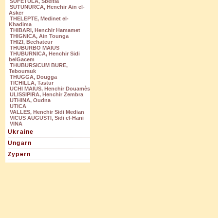
SUFETULA, Sbeitla
SUTUNURCA, Henchir Ain el-
Asker
THELEPTE, Medinet el-
Khadima
THIBARI, Henchir Hamamet
THIGNICA, Ain Tounga
THIZI, Bechateur
THUBURBO MAIUS
THUBURNICA, Henchir Sidi
belGacem
THUBURSICUM BURE,
Teboursuk
THUGGA, Dougga
TICHILLA, Tastur
UCHI MAIUS, Henchir Douamès
ULISSIPIRA, Henchir Zembra
UTHINA, Oudna
UTICA
VALLES, Henchir Sidi Median
VICUS AUGUSTI, Sidi el-Hani
VINA
Ukraine
Ungarn
Zypern