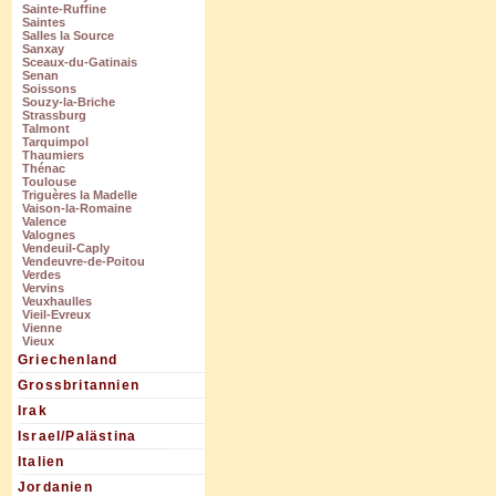
Sainte-Ruffine
Saintes
Salles la Source
Sanxay
Sceaux-du-Gatinais
Senan
Soissons
Souzy-la-Briche
Strassburg
Talmont
Tarquimpol
Thaumiers
Thénac
Toulouse
Triguères la Madelle
Vaison-la-Romaine
Valence
Valognes
Vendeuil-Caply
Vendeuvre-de-Poitou
Verdes
Vervins
Veuxhaulles
Vieil-Evreux
Vienne
Vieux
Griechenland
Grossbritannien
Irak
Israel/Palästina
Italien
Jordanien