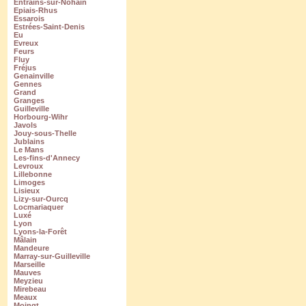
Entrains-sur-Nohain
Epiais-Rhus
Essarois
Estrées-Saint-Denis
Eu
Evreux
Feurs
Fluy
Fréjus
Genainville
Gennes
Grand
Granges
Guilleville
Horbourg-Wihr
Javols
Jouy-sous-Thelle
Jublains
Le Mans
Les-fins-d'Annecy
Levroux
Lillebonne
Limoges
Lisieux
Lizy-sur-Ourcq
Locmariaquer
Luxé
Lyon
Lyons-la-Forêt
Mâlain
Mandeure
Marray-sur-Guilleville
Marseille
Mauves
Meyzieu
Mirebeau
Meaux
Moingt