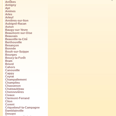
Antîbes
Antigny
Apt
Areines
Arles
Arleuf
Arnières-sur-Iton
Aubigné-Racan
Autun
Baugy-sur-Yevre
Beaumont-sur-Oise
Beauvais
Beauville-la-Cité
Berthouville
Besançon
Bonnée
Boult-sur-Suippe
Bourges
Bouzy-la-Forêt
Bram
Briord
Cahors
Canouville
Cappy
Ceyrat
Champallement
Champlieu
Chassenon
Chateaubleau
Chennevières
Civaux
Clermont-Ferrand
Clion
Corent
Criquebeuf-la-Campagne
Damblainville
Drevant