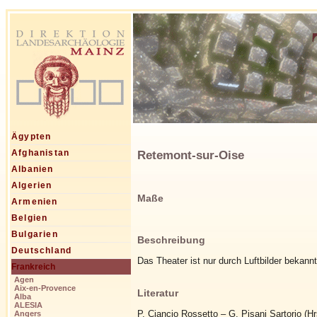
Ägypten
Retemont-sur-Oise
Afghanistan
Albanien
Algerien
Maße
Armenien
Belgien
Bulgarien
Beschreibung
Deutschland
Das Theater ist nur durch Luftbilder bekannt
Frankreich
Agen
Aix-en-Provence
Literatur
Alba
ALESIA
P. Ciancio Rossetto – G. Pisani Sartorio (Hrs
Angers