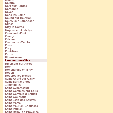
Naintré
Naix-aux-Forges
Narbonne
Naves
Néris-les-Bains
Neung-sur-Beuvron
Neuvy-sur-Barangeon
Nîmes
Nizy-le-Comte
Noyers-sur-Andelys
Oisseau-le-Petit
Orange
Orléans
Ouzouer-le-Marchè
Paris
Pecy
Petit-Mars
Pîtres
Plounèventer
Retemont-sur-Oise
Ribemont-sur-Ancre
Rom
Roncherolle-en-Bray
Rouen
Rouvroy-les-Merles
Saint-André-sur-Cailly
Saint-Bertrand-des-
Comminges
Saint-Cybardeaux
Saint-Gemmes-sur-Loire
Saint-Germain-d'Estueil
Saint-Goussaud
Saint-Jean-des-Sauves
Saint-Marcel
Saint-Maur-en-Chaussée
Saint-Paulien
Saint-Rémy–de-Provence