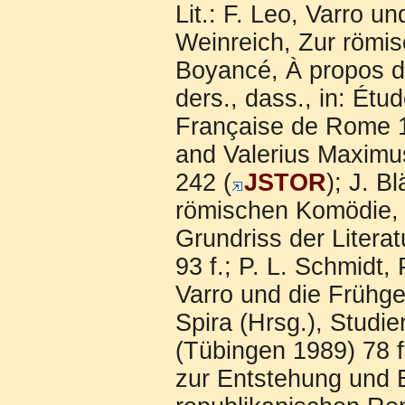
Lit.: F. Leo, Varro u
Weinreich, Zur römi
Boyancé, À propos d
ders., dass., in: Étu
Française de Rome 11
and Valerius Maximu
242 (
JSTOR
); J. 
römischen Komödie, 
Grundriss der Liter
93 f.; P. L. Schmidt,
Varro und die Frühge
Spira (Hrsg.), Studi
(Tübingen 1989) 78 ff
zur Entstehung und E