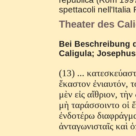
spettacoli nell'Ital
Theater des Cal
Bei Beschreibung 
Caligula; Josephus,
(13) ...
κατεσκεύασ
ἕ
καστον
ἐ
νιαυτόν
,
τ
μ
ὲ
ν
ε
ἰ
ς
α
ἴ
θριον
,
τ
ὴ
ν
μ
ὴ
ταράσσοιντο
ο
ἱ
ἔ
ἐ
νδοτέρω
διαφράγμ
ἀ
νταγωνιστα
ῖ
ς
κα
ὶ
ὁ