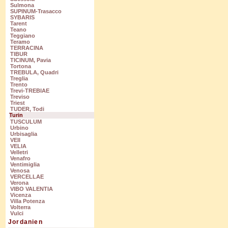
Sulmona
SUPINUM-Trasacco
SYBARIS
Tarent
Teano
Teggiano
Teramo
TERRACINA
TIBUR
TICINUM, Pavia
Tortona
TREBULA, Quadri
Treglia
Trento
Trevi-TREBIAE
Treviso
Triest
TUDER, Todi
Turin
TUSCULUM
Urbino
Urbisaglia
VEII
VELIA
Velletri
Venafro
Ventimiglia
Venosa
VERCELLAE
Verona
VIBO VALENTIA
Vicenza
Villa Potenza
Volterra
Vulci
Jordanien