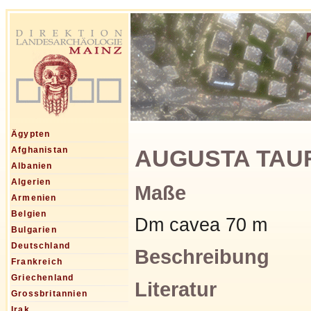
Ägypten
AUGUSTA TAURI
Afghanistan
Albanien
Algerien
Maße
Armenien
Belgien
Dm cavea 70 m
Bulgarien
Deutschland
Beschreibung
Frankreich
Griechenland
Literatur
Grossbritannien
Irak