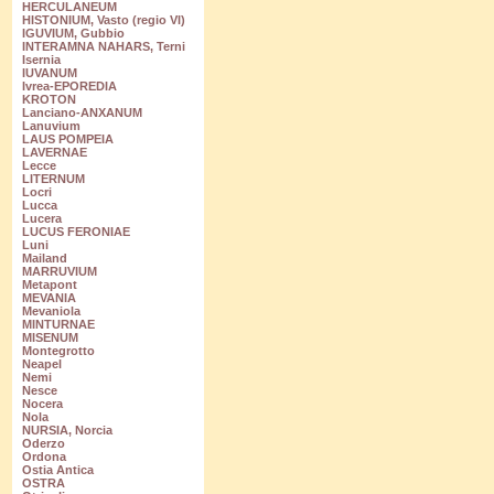
HERCULANEUM
HISTONIUM, Vasto (regio VI)
IGUVIUM, Gubbio
INTERAMNA NAHARS, Terni
Isernia
IUVANUM
Ivrea-EPOREDIA
KROTON
Lanciano-ANXANUM
Lanuvium
LAUS POMPEIA
LAVERNAE
Lecce
LITERNUM
Locri
Lucca
Lucera
LUCUS FERONIAE
Luni
Mailand
MARRUVIUM
Metapont
MEVANIA
Mevaniola
MINTURNAE
MISENUM
Montegrotto
Neapel
Nemi
Nesce
Nocera
Nola
NURSIA, Norcia
Oderzo
Ordona
Ostia Antica
OSTRA