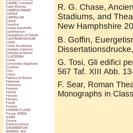
CAERE, Cerveteri
R. G. Chase, Ancien
Calvi Risorta
CAMPOCHIARO
Stadiums, and Theat
CAPUA
CARSULAE
Casoli
New Hamphshire 20
Cassino
Castel Gandolfo
Castelsecco
Castiglione di Paludi
B. Goffin, Euergetis
CASTRUM NOVUM
Chieti
Civita Ansidonia
Dissertationsdrucke
Cividate Camuno
Civitella di Nesce
CLATERNA
G. Tosi, Gli edifici 
Como
Concordia Sagittaria
Corfinio
567 Taf. XIII Abb. 13
Cori
Cuma
Fabrica di Roma
Falerone
F. Sear, Roman Theat
Ferentino
Ferento
Monographs in Classi
Fermo
Fiesole
Florenz
Fondi
Formia
FORUM CLODII
Fossa, AVEIA
GABII
Genua
Gioiosa Ionica
GRUMENTUM
HADRIA, Atri