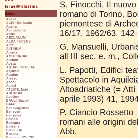
S. Finocchi, Il nuovo
Israel/Palästina
romano di Torino, Bol
Italien
Abella
piemontese di Archeol
ACELUM, Asolo
Acerra
Acqualagna
16/17, 1962/63, 142
Adria
AECLANUM
ALBA FUCENS
G. Mansuelli, Urbanis
Alife
ALTINUM
Amelia
all III sec. e. m., C
AMITERNUM
Antium
Aosta
AQUAE CUTILIAE
L. Papotti, Edifici te
Aquileia
Aquino
Spettacolo in Aquilei
Arezzo
Ascoli
Assisi
Altoadriatiche (= Att
ATESTE, Este
AUFINUM
aprile 1993) 41, 199
Avellino
BAULI, Bacoli
BAIAE
Benevagienna
P. Ciancio Rossetto –
Benevent
Bergamo
Boiano
romani alle origini d
Bologna
Bolsena
Abb.
BOVILLAE
Brescia
Buccino, VOLCEI