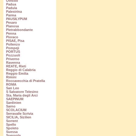
Otricoli
Padua
Padula
Palestrina
Parma
PAUSILYPUM
Pesaro
Pianosa
Pietrabbondante
Penna
Pioraco
PISAE, Pisa
Pollenzo
Pompeji
PORTUS
Pozzuoli
Priverno
Ravenna
REATE, Rieti
Reggio di Calabria
Reggio Emilia
Rimini
Roccavecchia di Pratella
ROMA
San Leo
S Salvatore Telesino
Sta. Maria degli Arci
SAEPINUM
Sardinien
Sarno
SCOLACIUM
Serravalle Scrivia
SICILIA, Sizilien
Sorrent
Spello
Spoleto
Suessa
Suessola