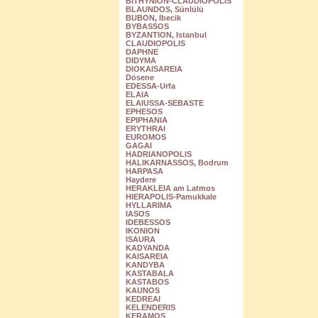
BITHYNION-CLAUDIOPOLIS
BLAUNDOS, Sünlülü
BUBON, Ibecik
BYBASSOS
BYZANTION, Istanbul
CLAUDIOPOLIS
DAPHNE
DIDYMA
DIOKAISAREIA
Dösene
EDESSA-Urfa
ELAIA
ELAIUSSA-SEBASTE
EPHESOS
EPIPHANIA
ERYTHRAI
EUROMOS
GAGAI
HADRIANOPOLIS
HALIKARNASSOS, Bodrum
HARPASA
Haydere
HERAKLEIA am Latmos
HIERAPOLIS-Pamukkale
HYLLARIMA
IASOS
IDEBESSOS
IKONION
ISAURA
KADYANDA
KAISAREIA
KANDYBA
KASTABALA
KASTABOS
KAUNOS
KEDREAI
KELENDERIS
KERAMOS