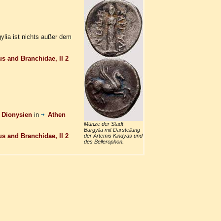
ylia ist nichts außer dem
us and Branchidae, II 2
Dionysien
in
Athen
Münze der Stadt
Bargylia mit Darstellung
us and Branchidae, II 2
der Artemis Kindyas und
des Bellerophon.