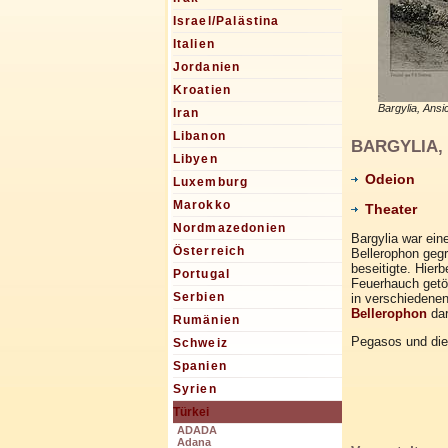
Israel/Palästina
Italien
Jordanien
Kroatien
Bargylia, Ansi
Iran
Libanon
BARGYLIA, Β
Libyen
Odeion
Luxemburg
Marokko
Theater
Nordmazedonien
Bargylia war ein
Österreich
Bellerophon gegr
beseitigte. Hier
Portugal
Feuerhauch getö
Serbien
in verschiedenen
Bellerophon
dar
Rumänien
Pegasos und die 
Schweiz
Spanien
Syrien
Türkei
ADADA
Adana