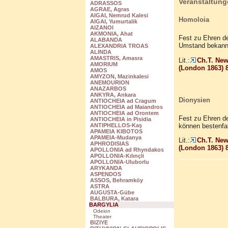
Veranstaltung
ADRASSOS
AGRAE, Agras
AIGAI, Nemrud Kalesi
Homoloia
AIGAI, Yumurtalik
AIZANOI
AKMONIA, Ahat
Fest zu Ehren de
ALABANDA
Umstand bekannt
ALEXANDRIA TROAS
ALINDA
AMASTRIS, Amasra
Lit.:
Ch.T. Newt
AMORIUM
(London 1863) 8
AMOS
AMYZON, Mazinkalesi
ANEMOURION
ANAZARBOS
ANKYRA, Ankara
Dionysien
ANTIOCHEIA ad Cragum
ANTIOCHEIA ad Maiandros
ANTIOCHEIA ad Orontem
Fest zu Ehren de
ANTIOCHEIA in Pisidia
können bestenfal
ANTIPHELLOS-Kaş
APAMEIA KIBOTOS
APAMEIA-Mudanya
Lit.:
Ch.T. Newt
APHRODISIAS
(London 1863) 8
APOLLONIA ad Rhyndakos
APOLLONIA-Kılınçli
APOLLONIA-Uluborlu
ARYKANDA
ASPENDOS
ASSOS, Behramköy
ASTRA
AUGUSTA-Gübe
BALBURA, Katara
BARGYLIA
Odeion
Theater
BIZIYE