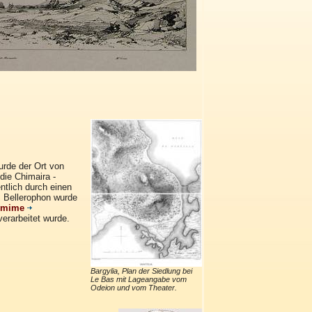
urde der Ort von
die Chimaira -
ntlich durch einen
s Bellerophon wurde
omime
verarbeitet wurde.
Bargylia, Plan der Siedlung bei
Le Bas mit Lageangabe vom
Odeion und vom Theater.