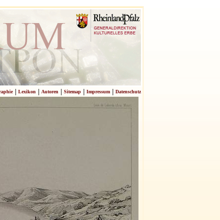
|
|
|
|
|
raphie
Lexikon
Autoren
Sitemap
Impressum
Datenschutz