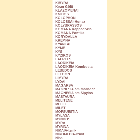
KIBYRA
Kıran Gölü
KLAZOMENAI
KNIDOS
KOLOPHON
KOLOSSAI-Honaz
KOLYBRASSOS
KOMANA Kappadokia
KOMANA Pontika
KORYDALLA
KREMNA
KYANEAI
KYME
KYS
KYZIKOS
LAERTES
LAODIKEIA
LAODIKEIA Kombusta
LEBEDOS
LETOON
LIMYRA
LYDAI
MAGARSA
MAGNESIA am Mäander
MAGNESIA am Sipylos
MASTAURA
MELITENE
MELLI
MILET
MOPSUESTIA
MYLASA
MYNDOS
MYRA
MYRINA
NIKAIA-Iznik
NIKOMEDIA-Izmit
Nisa