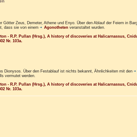
en
r Götter Zeus, Demeter, Athene und Enyo. Über den Ablauf der Feiern in Barg
, dass sie von einem
Agonotheten
veranstaltet wurden.
on - R.P. Pullan (Hrsg.), A history of discoveries at Halicarnassus, Cnid
02 Nr. 103a.
s Dionysos. Über den Festablauf ist nichts bekannt, Ähnlichkeiten mit den
ls vermutet werden.
on - R.P. Pullan (Hrsg.), A history of discoveries at Halicarnassus, Cnid
02 Nr. 103a.