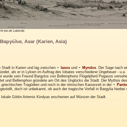
cht bei de Laborde.
αργύλια, Asar (Karien, Asia)
e Stadt in Karien und lag zwischen
Iasos
und
Myndos
. Der Sage nach w
ündet, als er in Lykien im Auftrag des Iobates verschiedene Ungeheuer - u.a. 
bei wurde sein Freund Bargylos von Bellerophons Flügelpferd Pegasos versehe
tet und Bellerophon gründete am Ort des Unglücks die Stadt. Der Mythos de
 griechischen Tragödien und noch in der römischen Kaiserzeit in der
Pant
gestellt, doch ist unbekannt, ob auch der tragische Vorfall in Bargylia hierbei 
lokale Göttin Artemis Kindyas erscheinen auf Münzen der Stadt.