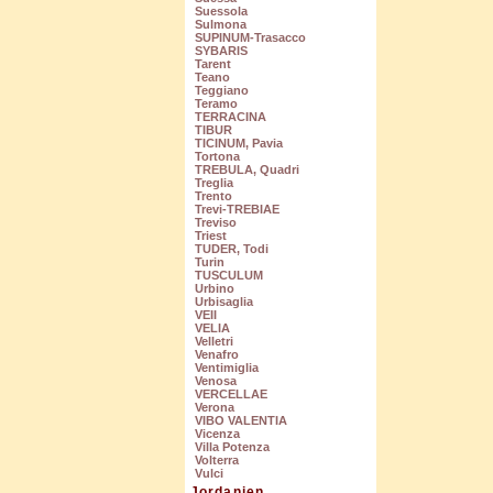
Suessola
Sulmona
SUPINUM-Trasacco
SYBARIS
Tarent
Teano
Teggiano
Teramo
TERRACINA
TIBUR
TICINUM, Pavia
Tortona
TREBULA, Quadri
Treglia
Trento
Trevi-TREBIAE
Treviso
Triest
TUDER, Todi
Turin
TUSCULUM
Urbino
Urbisaglia
VEII
VELIA
Velletri
Venafro
Ventimiglia
Venosa
VERCELLAE
Verona
VIBO VALENTIA
Vicenza
Villa Potenza
Volterra
Vulci
Jordanien