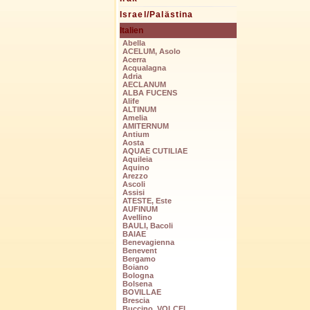
Israel/Palästina
Italien
Abella
ACELUM, Asolo
Acerra
Acqualagna
Adria
AECLANUM
ALBA FUCENS
Alife
ALTINUM
Amelia
AMITERNUM
Antium
Aosta
AQUAE CUTILIAE
Aquileia
Aquino
Arezzo
Ascoli
Assisi
ATESTE, Este
AUFINUM
Avellino
BAULI, Bacoli
BAIAE
Benevagienna
Benevent
Bergamo
Boiano
Bologna
Bolsena
BOVILLAE
Brescia
Buccino, VOLCEI