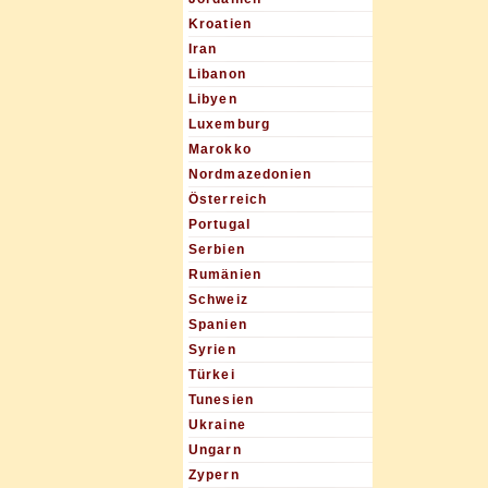
Kroatien
Iran
Libanon
Libyen
Luxemburg
Marokko
Nordmazedonien
Österreich
Portugal
Serbien
Rumänien
Schweiz
Spanien
Syrien
Türkei
Tunesien
Ukraine
Ungarn
Zypern