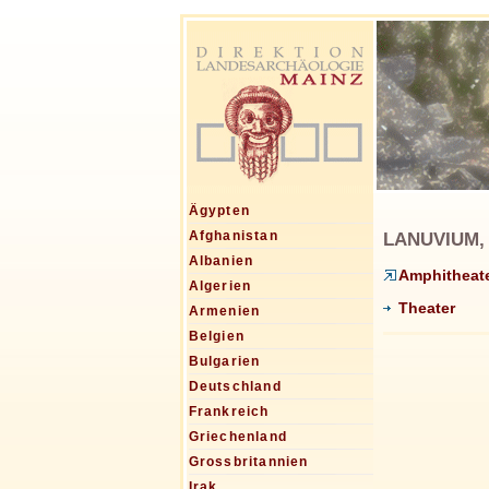
Ägypten
LANUVIUM, L
Afghanistan
Albanien
Amphitheat
Algerien
Theater
Armenien
Belgien
Bulgarien
Deutschland
Frankreich
Griechenland
Grossbritannien
Irak