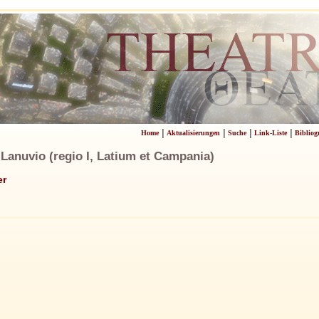
|
|
|
|
Home
Aktualisierungen
Suche
Link-Liste
Bibliog
anuvio (regio I, Latium et Campania)
er