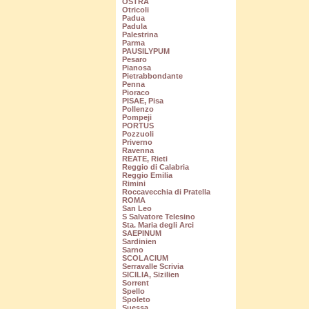
OSTRA
Otricoli
Padua
Padula
Palestrina
Parma
PAUSILYPUM
Pesaro
Pianosa
Pietrabbondante
Penna
Pioraco
PISAE, Pisa
Pollenzo
Pompeji
PORTUS
Pozzuoli
Priverno
Ravenna
REATE, Rieti
Reggio di Calabria
Reggio Emilia
Rimini
Roccavecchia di Pratella
ROMA
San Leo
S Salvatore Telesino
Sta. Maria degli Arci
SAEPINUM
Sardinien
Sarno
SCOLACIUM
Serravalle Scrivia
SICILIA, Sizilien
Sorrent
Spello
Spoleto
Suessa