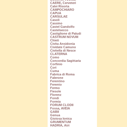
CAERE, Cerveteri
Calvi Risorta
CAMPOCHIARO
CAPUA
CARSULAE
Casoli
Cassino
Castel Gandolfo
Castelsecco
Castiglione di Paludi
CASTRUM NOVUM
Chieti
Civita Ansidonia
Cividate Camuno
Civitella di Nesce
CLATERNA
Como
Concordia Sagittaria
Corfinio
Cori
Cuma
Fabrica di Roma
Falerone
Ferentino
Ferento
Fermo
Fiesole
Florenz
Fondi
Formia
FORUM CLODII
Fossa, AVEIA
GABII
Genua
Gioiosa Ionica
GRUMENTUM
HADRIA, Atri