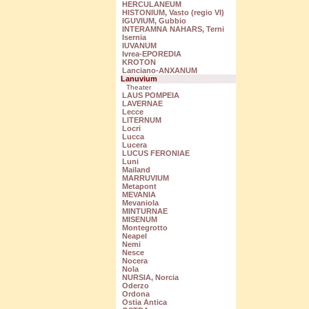
HERCULANEUM
HISTONIUM, Vasto (regio VI)
IGUVIUM, Gubbio
INTERAMNA NAHARS, Terni
Isernia
IUVANUM
Ivrea-EPOREDIA
KROTON
Lanciano-ANXANUM
Lanuvium
Theater
LAUS POMPEIA
LAVERNAE
Lecce
LITERNUM
Locri
Lucca
Lucera
LUCUS FERONIAE
Luni
Mailand
MARRUVIUM
Metapont
MEVANIA
Mevaniola
MINTURNAE
MISENUM
Montegrotto
Neapel
Nemi
Nesce
Nocera
Nola
NURSIA, Norcia
Oderzo
Ordona
Ostia Antica