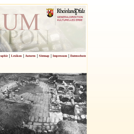
|
|
|
|
|
raphie
Lexikon
Autoren
Sitemap
Impressum
Datenschutz