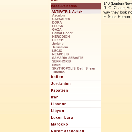
140 (Leiden/New 
Israel/Palästina
R. G. Chase, Anc
ANTIPATRIS, Aphek
way they look n
Ascalon
F. Sear, Roman T
CAESAREA
DORA
ELUSA
GAZA
Hamat Gader
HERODION
HIPPOS
Jericho
Jerusalem
LEGIO
NEAPOLIS
SAMARIA-SEBASTE
SEPPHORIS
Shuni
SKYTHOPOLIS, Beth Shean
Tiberias
Italien
Jordanien
Kroatien
Iran
Libanon
Libyen
Luxemburg
Marokko
Nordmazedonien