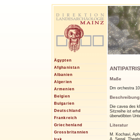
Ägypten
ANTIPATRIS,
Afghanistan
Albanien
Maße
Algerien
Dm orchestra 1
Armenien
Belgien
Beschreibung
Bulgarien
Die cavea des kl
Deutschland
Sitzreihe ist er
überwölbten Unt
Frankreich
Literatur
Griechenland
Grossbritannien
M. Kochavi, Aphe
A. Segal, Theat
Irak