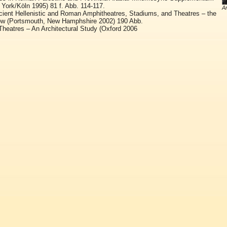
York/Köln 1995) 81 f. Abb. 114-117.
An
ient Hellenistic and Roman Amphitheatres, Stadiums, and Theatres – the
ow (Portsmouth, New Hamphshire 2002) 190 Abb.
heatres – An Architectural Study (Oxford 2006