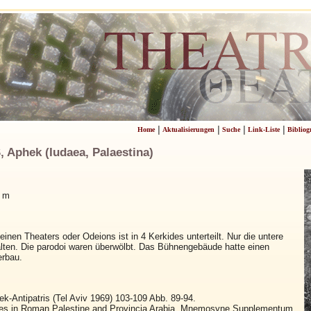
|
|
|
|
Home
Aktualisierungen
Suche
Link-Liste
Bibliog
 Aphek (Iudaea, Palaestina)
0 m
einen Theaters oder Odeions ist in 4 Kerkides unterteilt. Nur die untere
halten. Die parodoi waren überwölbt. Das Bühnengebäude hatte einen
erbau.
k-Antipatris (Tel Aviv 1969) 103-109 Abb. 89-94.
res in Roman Palestine and Provincia Arabia. Mnemosyne Supplementum