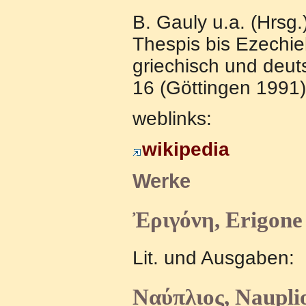
B. Gauly u.a. (Hrsg.
Thespis bis Ezechi
griechisch und deut
16 (Göttingen 1991)
weblinks:
wikipedia
Werke
Ἐριγόνη, Erigone
Lit. und Ausgaben:
Ναύπλιος, Naupli