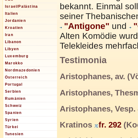
bekannt. Einmal soll
Israel/Palästina
seiner Thebanische
Italien
Jordanien
"Antigone"
und
"
Kroatien
Alten Komödie wurde
Iran
Libanon
Telekleides mehrfac
Libyen
Luxemburg
Testimonia
Marokko
Nordmazedonien
Aristophanes, av. (Vö
Österreich
Portugal
Aristophanes, Thesm
Serbien
Rumänien
Schweiz
Aristophanes, Vesp. 
Spanien
Syrien
Kratinos
fr. 292
(Koc
Türkei
Tunesien