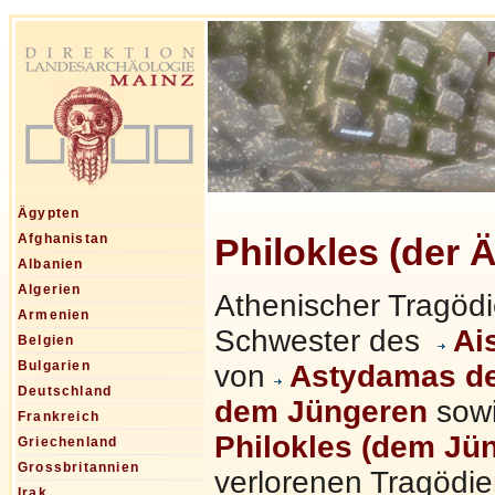
Ägypten
Philokles (der 
Afghanistan
Albanien
Algerien
Athenischer Tragödi
Armenien
Schwester des
Ai
Belgien
Bulgarien
von
Astydamas d
Deutschland
dem Jüngeren
sowi
Frankreich
Philokles (dem Jü
Griechenland
Grossbritannien
verlorenen Tragödi
Irak