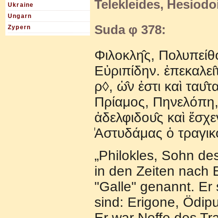
Telekleides, Hesiodo
Ukraine
Ungarn
Suda φ 378:
Zypern
Φιλοκλη̂ς, Πολυπείθου
Εὐριπίδην. ἐπεκαλει̂
ρ◊, ὡ̂ν ἐστι καὶ ταυ̂
Πρίαμος, Πηνελόπη, Φ
ἀδελφιδου̂ς καὶ ἔσχε
̓Αστυδάμας ὁ τραγικο
„Philokles, Sohn des
in den Zeiten nach E
"Galle" genannt. Er
sind: Erigone, Ödip
Er war Neffe des Tr