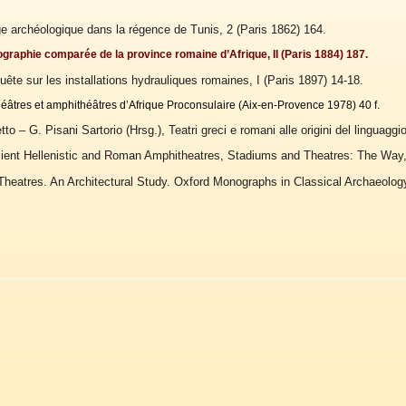
e archéologique dans la régence de Tunis, 2 (Paris 1862) 164.
ographie comparée de la province romaine d’Afrique, II (Paris 1884) 187.
ête sur les installations hydrauliques romaines, I (Paris 1897) 14-18.
héâtres et amphithéâtres d’Afrique Proconsulaire (Aix-en-Provence 1978) 40 f.
to – G. Pisani Sartorio (Hrsg.), Teatri greci e romani alle origini del linguagg
ient Hellenistic and Roman Amphitheatres, Stadiums and Theatres: The Way,
heatres. An Architectural Study. Oxford Monographs in Classical Archaeolog