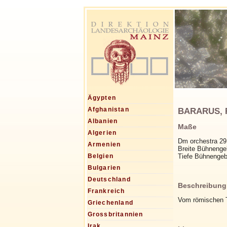
Ägypten
BARARUS, Ro
Afghanistan
Albanien
Maße
Algerien
Dm orchestra 29
Armenien
Breite Bühneng
Tiefe Bühnenge
Belgien
Bulgarien
Deutschland
Beschreibung
Frankreich
Vom römischen Th
Griechenland
Grossbritannien
Irak