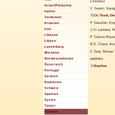
Literatur
Israel/Palästina
V. Guerin, Voyag
Italien
Ch. Tissot, Gé
Jordanien
P. Gauckler, Enqu
Kroatien
Iran
J.-Cl. Lachaux, T
Libanon
P. Ciancio Rosset
Libyen
R.G. Chase, Anc
Luxemburg
F. Sear, Roman T
Marokko
weblinks:
Nordmazedonien
Österreich
Arachne
Portugal
Serbien
Rumänien
Schweiz
Spanien
Syrien
Türkei
Tunesien