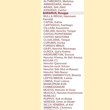
ALTHIBUROS, Medeïna
AMMAEDARA, Haïdra
ARADI, Sidi Jdidi
ASSURAS, Zanfur
BARARUS, Rougga
BULLA REGIA, Hammam
Darradji
CAPSA, Gafsa
CARTHAGO, Karthago
CILLIUM, Kasserine
CINCARI, Henchir Tengar
CIVITAS POPHTENSIS
CIVITAS SIAGITANA
CLUACARIA, Tengar
CURUBIS, Korba
FURNOS MINUS
GIUFI, Henchir Mscherga
GURZA, Qal'a Kebira
HADRUMETUM, Sousse
Henchir Khima, Hr Sidi Amara,
AGGAR (?)
Henchir Qaoussat
Henchir esch Schorr
Henchir Sidi Abd el-Basset
Henchir Sidi-Naoui
HIPPO DIARRHYTUS, Biserta
LEPTIS MINOR, Lemta
LIMISA, Ksar Lemsa
MUNICIPIUM AUR.
COMMODIANUM
MUSTIS, Henchir el-Oust
MUZUCA, Henchir Krachnoum
NUMLULI
PUPPUT, Suk el-Abiad
SERESSI, Umm el-Abiad
SICCA VENERIA, el Kef
SIMMITHUS, Chemtou