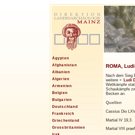
Ägypten
ROMA, Ludi 
Afghanistan
Albanien
Nach dem Sieg D
Algerien
weitere
Ludi D
Wettkämpfe stat
Armenien
Schaukämpfe zwis
Belgien
Becken an.
Bulgarien
Quellen
Deutschland
Cassius Dio LXV
Frankreich
Martial IV 19,3.
Griechenland
Grossbritannien
Martial VIII praef
Irak