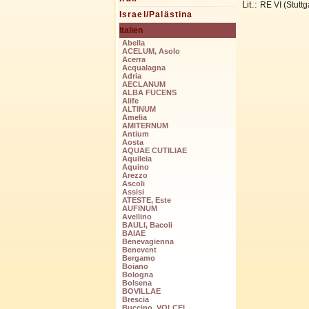
Lit.:
RE VI (Stuttg
Israel/Palästina
Italien
Abella
ACELUM, Asolo
Acerra
Acqualagna
Adria
AECLANUM
ALBA FUCENS
Alife
ALTINUM
Amelia
AMITERNUM
Antium
Aosta
AQUAE CUTILIAE
Aquileia
Aquino
Arezzo
Ascoli
Assisi
ATESTE, Este
AUFINUM
Avellino
BAULI, Bacoli
BAIAE
Benevagienna
Benevent
Bergamo
Boiano
Bologna
Bolsena
BOVILLAE
Brescia
Buccino, VOLCEI