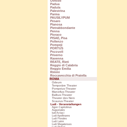
Otricoli
Padua
Padula
Palestrina
Parma
PAUSILYPUM
Pesaro
Pianosa
Pietrabbondante
Penna
Pioraco
PISAE, Pisa
Pollenzo
Pompeji
PORTUS
Pozzuoli
Priverno
Ravenna
REATE, Rieti
Reggio di Calabria
Reggio Emilia
Rimini
Roccavecchia di Pratella
ROMA
Odeum
Temporäre Theater
Pompeius-Theater
Marcellus-Theater
Balbus-Theater
Theater des Nero
Scaurus-Theater
Ludi - Veranstaltungen
Agon Capitolinus
Augustales
ludi Actiaci
Ludi Apollinares
Ludi Florales
Ludi Latini
Ludi Megalenses