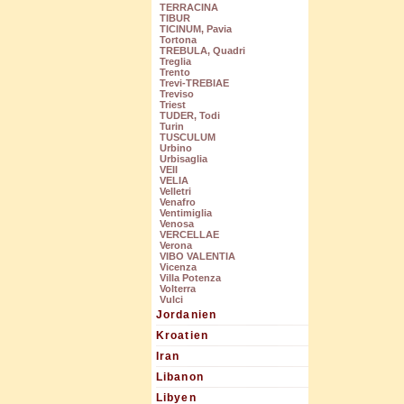
TERRACINA
TIBUR
TICINUM, Pavia
Tortona
TREBULA, Quadri
Treglia
Trento
Trevi-TREBIAE
Treviso
Triest
TUDER, Todi
Turin
TUSCULUM
Urbino
Urbisaglia
VEII
VELIA
Velletri
Venafro
Ventimiglia
Venosa
VERCELLAE
Verona
VIBO VALENTIA
Vicenza
Villa Potenza
Volterra
Vulci
Jordanien
Kroatien
Iran
Libanon
Libyen