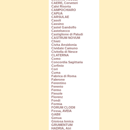
CAERE, Cerveteri
Calvi Risorta
CAMPOCHIARO
CAPUA
CARSULAE
Casoli
Cassino
Castel Gandolfo
Castelsecco
Castiglione di Paludi
CASTRUM NOVUM
Chieti
Civita Ansidonia
Cividate Camuno
Civitella di Nesce
CLATERNA
Como
Concordia Sagittaria
Corfinio
Cori
Cuma
Fabrica di Roma
Falerone
Ferentino
Ferento
Fermo
Fiesole
Florenz
Fondi
Formia
FORUM CLODII
Fossa, AVEIA
GABII
Genua
Gioiosa Ionica
GRUMENTUM
HADRIA, Atri