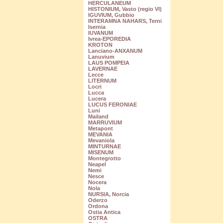
HERCULANEUM
HISTONIUM, Vasto (regio VI)
IGUVIUM, Gubbio
INTERAMNA NAHARS, Terni
Isernia
IUVANUM
Ivrea-EPOREDIA
KROTON
Lanciano-ANXANUM
Lanuvium
LAUS POMPEIA
LAVERNAE
Lecce
LITERNUM
Locri
Lucca
Lucera
LUCUS FERONIAE
Luni
Mailand
MARRUVIUM
Metapont
MEVANIA
Mevaniola
MINTURNAE
MISENUM
Montegrotto
Neapel
Nemi
Nesce
Nocera
Nola
NURSIA, Norcia
Oderzo
Ordona
Ostia Antica
OSTRA