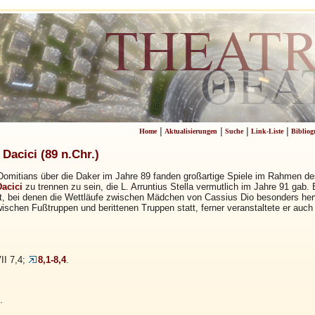
|
|
|
|
Home
Aktualisierungen
Suche
Link-Liste
Bibliog
Dacici (89 n.Chr.)
omitians über die Daker im Jahre 89 fanden großartige Spiele im Rahmen des
acici
zu trennen zu sein, die L. Arruntius Stella vermutlich im Jahre 91 gab.
t, bei denen die Wettläufe zwischen Mädchen von Cassius Dio besonders her
chen Fußtruppen und berittenen Truppen statt, ferner veranstaltete er auch 
II 7,4;
8,1-8,4
.
.