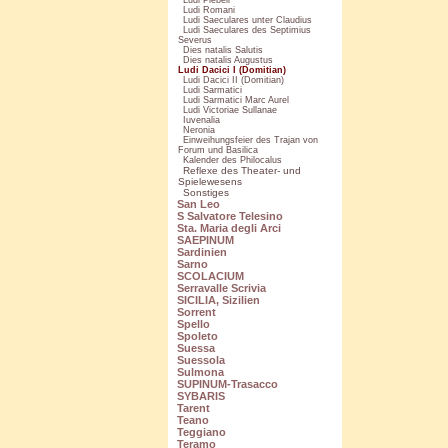
Ludi Plebeii
Ludi Romani
Ludi Saeculares unter Claudius
Ludi Saeculares des Septimius
Severus
Dies natalis Salutis
Dies natalis Augustus
Ludi Dacici I (Domitian)
Ludi Dacici II (Domitian)
Ludi Sarmatici
Ludi Sarmatici Marc Aurel
Ludi Victoriae Sullanae
Iuvenalia
Neronia
Einweihungsfeier des Trajan von
Forum und Basilica
Kalender des Philocalus
Reflexe des Theater- und
Spielewesens
Sonstiges
San Leo
S Salvatore Telesino
Sta. Maria degli Arci
SAEPINUM
Sardinien
Sarno
SCOLACIUM
Serravalle Scrivia
SICILIA, Sizilien
Sorrent
Spello
Spoleto
Suessa
Suessola
Sulmona
SUPINUM-Trasacco
SYBARIS
Tarent
Teano
Teggiano
Teramo