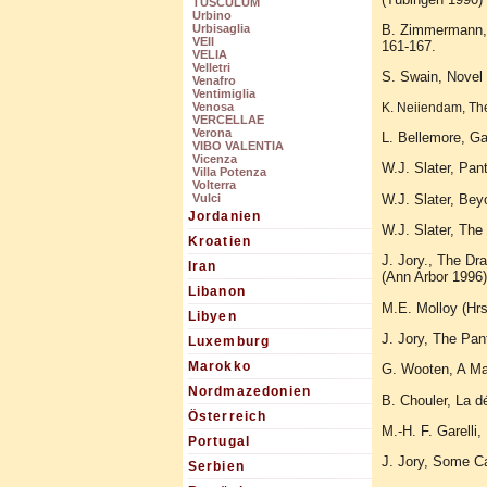
TUSCULUM
Urbino
B. Zimmermann, S
Urbisaglia
VEII
161-167.
VELIA
Velletri
S. Swain, Novel
Venafro
Ventimiglia
K. Neiiendam, The 
Venosa
VERCELLAE
Verona
L. Bellemore, Ga
VIBO VALENTIA
Vicenza
W.J. Slater, Pan
Villa Potenza
Volterra
W.J. Slater, Be
Vulci
Jordanien
W.J. Slater, The
Kroatien
J. Jory., The Dr
Iran
(Ann Arbor 1996)
Libanon
M.E. Molloy (Hrs
Libyen
J. Jory, The Pan
Luxemburg
Marokko
G. Wooten, A Ma
Nordmazedonien
B. Chouler, La d
Österreich
M.-H. F. Garelli
Portugal
J. Jory, Some Ca
Serbien