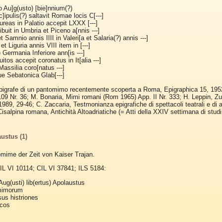
io Au]g(usto) [bie]nnium(?)
c]ipulis(?) saltavit Romae locis C[---]
aureas in Palatio accepit LXXX [---]
hibuit in Umbria et Piceno a[nnis ---]
 et Samnio annis IIII in Valeri[a et Salaria(?) annis ---]
 et Liguria annis VIII item in [---]
?) Germania Inferiore ann[is ---]
uitos accepit coronatus in It[alia ---]
 Massilia coro[natus ---]
que Sebatonica Glab[---]
'epigrafe di un pantomimo recentemente scoperta a Roma, Epigraphica 15, 195
09 Nr. 36; M. Bonaria, Mimi romani (Rom 1965) App. II Nr. 333; H. Leppin,
989, 29-46; C. Zaccaria, Testmonianza epigrafiche di spettacoli teatrali e di a
Cisalpina romana, Antichità Altoadriatiche (= Atti della XXIV settimana di studi
ustus (1)
mime der Zeit von Kaiser Trajan.
CIL VI 10114; CIL VI 37841; ILS 5184:
ug(usti) lib(ertus) Apolaustus
mimorum
us histriones
cos