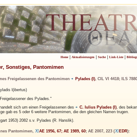
|
|
|
|
Home
Aktualisierungen
Suche
Link-Liste
Bibliog
r, Sonstiges, Pantomimen
eines Freigelassenen des Pantomimen
Pylades (I)
, CIL VI 4418; ILS 7880
ladis l(ibertus)
 Freigelassener des Pylades."
andelt sich um einen Freigelassenen des
C. Iulius Pylades (I)
, des beka
lge gab es 5 oder 6 weitere Pantomimen, die den gleichen Namen trugen.
tgart 1953) 2082 s.v. Pylades (R. Hanslik)
.
eines Pantomimen,
AE 1956, 67; AE 1989, 60
; AE 2007, 223 (
EDR
):