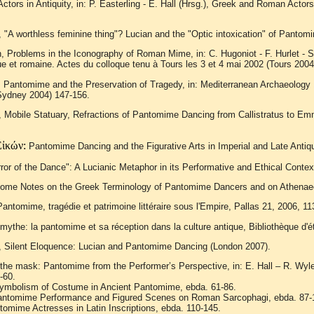
 Actors in Antiquity, in: P. Easterling - E. Hall (Hrsg.), Greek and Roman Act
, "A worthless feminine thing"? Lucian and the "Optic intoxication" of Pantom
 Problems in the Iconography of Roman Mime, in: C. Hugoniot - F. Hurlet - S. 
que et romaine. Actes du colloque tenu à Tours les 3 et 4 mai 2002 (Tours 2004
, Pantomime and the Preservation of Tragedy, in: Mediterranean Archaeology 1
Sydney 2004) 147-156.
, Mobile Statuary, Refractions of Pantomime Dancing from Callistratus to 
ἰκών:
Pantomime Dancing and the Figurative Arts in Imperial and Late Antiqui
irror of the Dance": A Lucianic Metaphor in its Performative and Ethical Con
Some Notes on the Greek Terminology of Pantomime Dancers and on Athenaeos
Pantomime, tragédie et patrimoine littéraire sous l'Empire, Pallas 21, 2006, 11
 mythe: la pantomime et sa réception dans la culture antique, Bibliothèque d'
s, Silent Eloquence: Lucian and Pantomime Dancing (London 2007).
the mask: Pantomime from the Performer’s Perspective, in: E. Hall – R. Wyl
-60.
ymbolism of Costume in Ancient Pantomime, ebda. 61-86.
antomime Performance and Figured Scenes on Roman Sarcophagi, ebda. 87-
tomime Actresses in Latin Inscriptions, ebda. 110-145.