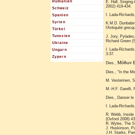
Rumänien
E. Hall, Singing
2002) 419-434.
Schweiz
I. Lada-Richards
Spanien
Syrien
K.M.D. Dunbabin,
l'Antiquitè grec
Türkei
Tunesien
J. Jory, Pylades
Richard Green (
Ukraine
I. Lada-Richards
Ungarn
3-37.
Zypern
Mύθων Ε
Dies.,
Dies., "In the M
M. Vesterinen, 
M.-H.F. Garelli,
Dies., Danser le
I. Lada-Richard
R. Webb, Inside 
(Oxford 2008) 43
R. Wyles, The S
J. Huskinson, P
J.H. Starks, Pan