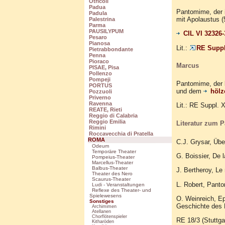
Otricoli
Padua
Pantomime, der 
Padula
mit Apolaustus (
Palestrina
Parma
PAUSILYPUM
CIL VI 32326
Pesaro
Pianosa
Lit.:
RE Suppl.
Pietrabbondante
Penna
Pioraco
Marcus
PISAE, Pisa
Pollenzo
Pompeji
Pantomime, der 
PORTUS
und dem
hölz
Pozzuoli
Priverno
Ravenna
Lit.: RE Suppl. 
REATE, Rieti
Reggio di Calabria
Reggio Emilia
Literatur zum 
Rimini
Roccavecchia di Pratella
ROMA
C.J. Grysar, Üb
Odeum
Temporäre Theater
G. Boissier, De l
Pompeius-Theater
Marcellus-Theater
Balbus-Theater
J. Bertheroy, Le
Theater des Nero
Scaurus-Theater
L. Robert, Panto
Ludi - Veranstaltungen
Reflexe des Theater- und
Spielewesens
O. Weinreich, E
Sonstiges
Geschichte des 
Archimimen
Atellanen
Chorflötenspieler
RE 18/3 (Stuttga
Kitharöden