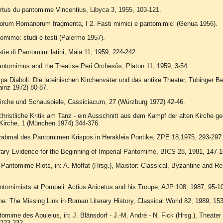
rtus du pantomime Vincentius, Libyca 3, 1955, 103-121.
orum Romanorum fragmenta, I 2. Fasti mimici e pantomimici (Genua 1956).
tomimo: studi e testi (Palermo 1957).
tie di Pantomimi latini, Maia 11, 1959, 224-242.
ntomimus and the Treatise Peri Orchesôs, Platon 11, 1959, 3-54.
a Diaboli. Die lateinischen Kirchenväter und das antike Theater, Tübinger Bei
ainz 1972) 80-87.
rche und Schauspiele, Cassiciacum, 27 (Würzburg 1972) 42-46.
christliche Kritik am Tanz - ein Ausschnitt aus dem Kampf der alten Kirche ge
e Kirche, 1 (München 1974) 344-376.
rabmal des Pantomimen Krispos in Herakleia Pontike, ZPE 18,1975, 293-297
erary Evidence for the Beginning of Imperial Pantomime, BICS 28, 1981, 147-1
 Pantomime Riots, in: A. Moffat (Hrsg.), Maistor: Classical, Byzantine and R
antomimists at Pompeii: Actius Anicetus and his Troupe, AJP 108, 1987, 95-1
: The Missing Link in Roman Literary History, Classical World 82, 1989, 153
tomime des Apuleius, in: J. Blänsdorf - J.-M. André - N. Fick (Hrsg.), Thea
 223-232.