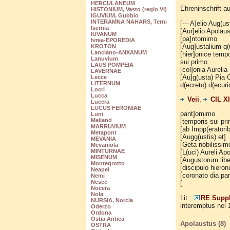
HERCULANEUM
Ehreninschrift a
HISTONIUM, Vasto (regio VI)
IGUVIUM, Gubbio
INTERAMNA NAHARS, Terni
[--- A]elio Aug(ust
Isernia
[Aur]elio Apolau
IUVANUM
[pa]ntomimo
Ivrea-EPOREDIA
[Aug]ustalium q(u
KROTON
Lanciano-ANXANUM
[hier]onice tempo
Lanuvium
sui primo
LAUS POMPEIA
[col]onia Aurelia
LAVERNAE
[Au]g(usta) Pia
Lecce
LITERNUM
d(ecreto) d(ecur
Locri
Lucca
Veii
,
CIL XI
Lucera
LUCUS FERONIAE
pant]omimo
Luni
Mailand
[temporis sui pr
MARRUVIUM
[ab Impp(eratori
Metapont
[Augg(ustis) et]
MEVANIA
[Geta nobilissim
Mevaniola
MINTURNAE
[L(uci) Aureli Ap
MISENUM
[Augustorum liber
Montegrotto
[discipulo hieron
Neapel
[coronato dia pan
Nemi
Nesce
[
Nocera
Nola
Lit.:
RE Suppl.
NURSIA, Norcia
interemptus nel 
Oderzo
Ordona
Ostia Antica
Apolaustus (8)
OSTRA