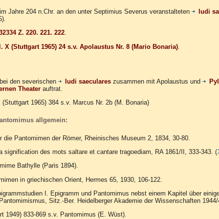
im Jahre 204 n.Chr. an den unter Septimius Severus veranstalteten
ludi s
5).
-32334 Z.
220. 221. 222
.
 X (Stuttgart 1965) 24 s.v. Apolaustus Nr. 8 (Mario Bonaria)
.
bei den severischen
ludi saeculares
zusammen mit Apolaustus und
Py
ernen Theater
auftrat.
X (Stuttgart 1965) 384 s.v. Marcus Nr. 2b (M. Bonaria)
Pantomimus allgemein:
er die Pantomimen der Römer, Rheinisches Museum 2, 1834, 30-80.
a signification des mots saltare et cantare tragoediam, RA 1861/II, 333-343. (
 mime Bathylle (Paris 1894).
mimen in griechischen Orient, Hermes 65, 1930, 106-122.
pigrammstudien I. Epigramm und Pantomimus nebst einem Kapitel über einige
Pantomimismus, Sitz.-Ber. Heidelberger Akademie der Wissenschaften 1944/4
rt 1949) 833-869 s.v. Pantomimus (E. Wüst).