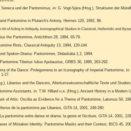
eneca und der Pantomimus, in: G. Vogt-Spira (Hrsg.), Strukturen der Mündlic
 and Pantomime in Plutarch's Antony, Hermes 120, 1992, 96.
Art of Acting in Antiquity, Iconographical Studies in Classical, Hellenistic and By
ius the Pantomime, Antichthon 28, 1994, 65-79.
tomime Riots, Classical Antiquity 13, 1994, 120-144.
yond Spoken Drama: Pantomimes, Didaskalia 1,2, 1994.
 Pantomine Tiberius Iulius Apolaustus, GRBS 36, 1995, 263-292.
ama of the Dance: Prolegomena to an Iconography of Imperial Pantomime, in:
 1-27.
g.), Libanius and the Dancers, Altertumswissenschaftliche Texte und Studien
tomime Assistants, in: T.W. Hillard u.a. (Hrsg.), Ancient History in a Modern
sk of Attis: Oscilla as Evidence for a Theme of Pantomime, Latomus 58, 199
éfense de la pantomime par Libanios, GITA 14, 2001, 249-280.
, La pantomime entre danse et drama: la geste et l'écriture, GITA 14, 2001, 22
ses of Mistaken Identity: Pantomime Masks and their Context, BICS 45, 200