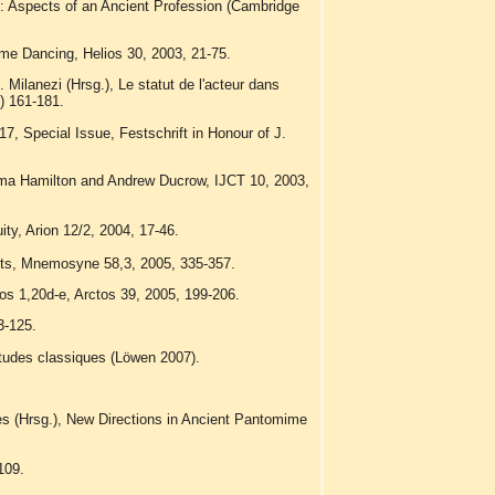
ors: Aspects of an Ancient Profession (Cambridge
ime Dancing, Helios 30, 2003, 21-75.
Milanezi (Hrsg.), Le statut de l'acteur dans
) 161-181.
7, Special Issue, Festschrift in Honour of J.
Emma Hamilton and Andrew Ducrow, IJCT 10, 2003,
ty, Arion 12/2, 2004, 17-46.
texts, Mnemosyne 58,3, 2005, 335-357.
 1,20d-e, Arctos 39, 2005, 199-206.
3-125.
études classiques (Löwen 2007).
es (Hrsg.), New Directions in Ancient Pantomime
109.