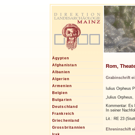
Ägypten
Rom, Theate
Afghanistan
Albanien
Grabinschrift 
Algerien
Armenien
Iulius Orpheus Py
Belgien
„Iulius Orpheus,
Bulgarien
Kommentar: Es h
Deutschland
In seiner Nachfo
Frankreich
Lit.: RE 23 (Stut
Griechenland
Grossbritannien
Ehreninschift 
Irak