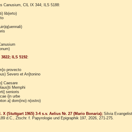
us Canusium, CIL IX 344; ILS 5188:
i) lib(erto)
sto
in)q(uennali)
ris
 Canusium
ionum)
 3822; ILS 5192
:
im]o provecto
bus) Severo et An]tonino
o] Caesare
olaus]ti Memphi
ti] senioris
icae i]n urbe
ton a] dom(ino) n(ostro)
 X (Stuttgart 1965) 3-4 s.v. Aelius Nr. 27 (Mario Bonaria);
Silvia Evangelist
189 d.C., Ztschr. f. Papyrologie und Epigraphik 197, 2026, 271-275.