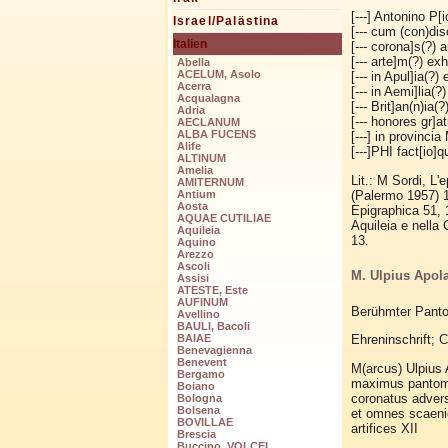
[---] Antonino P[
Israel/Palästina
[--- cum (con)dis
Italien
[--- corona]s(?) 
[--- arte]m(?) ex
Abella
ACELUM, Asolo
[--- in Apul]ia(?)
Acerra
[--- in Aemi]lia(?)
Acqualagna
[--- Brit]an(n)ia(
Adria
[--- honores gr]at
AECLANUM
ALBA FUCENS
[---] in provincia
Alife
[---]PHI fact[io]
ALTINUM
Amelia
Lit.: M Sordi, L
AMITERNUM
(Palermo 1957) 1
Antium
Aosta
Epigraphica 51, 1
AQUAE CUTILIAE
Aquileia e nella 
Aquileia
13.
Aquino
Arezzo
Ascoli
M. Ulpius Apola
Assisi
ATESTE, Este
AUFINUM
Berühmter Panto
Avellino
BAULI, Bacoli
BAIAE
Ehreninschrift; 
Benevagienna
Benevent
M(arcus) Ulpius A
Bergamo
maximus panto
Boiano
coronatus advers
Bologna
Bolsena
et omnes scaeni
BOVILLAE
artifices XII
Brescia
Buccino, VOLCEI