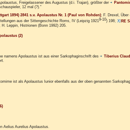
polaustus, Freigelassener des Augustus (d.i. Trajan), größter der
Pantomi
chauspieler, 12 mal (?)."
ttgart 1894) 2841 s.v. Apolaustus Nr. 1 (Paul von Rohden)
; F. Drexel, Übe
9-10
stellungen aus der Sittengeschichte Roms, IV (Leipzig 1921
) 198;
RE Su
; H. Leppin, Histrionen (Bonn 1992) 205.
polaustus (2)
e namens Apolaustus ist aus einer Sarkophaginschrift des
Tiberius Claud
rt.
tomime ist als Apolaustus Iunior ebenfalls aus der oben genannten Sarkophag
6)
 Aelius Aurelius Apolaustus.