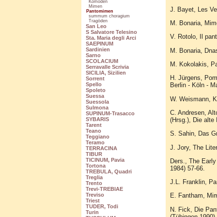
Komöden
Mimen
J. Bayet, Les Ve
Pantomimen
summum choragium
Tragöden
M. Bonaria, Mim
San Leo
S Salvatore Telesino
V. Rotolo, Il pan
Sta. Maria degli Arci
SAEPINUM
Sardinien
M. Bonaria, Dnas
Sarno
SCOLACIUM
M. Kokolakis, Pa
Serravalle Scrivia
SICILIA, Sizilien
H. Jürgens, Pomp
Sorrent
Berlin - Köln - M
Spello
Spoleto
Suessa
W. Weismann, Ki
Suessola
Sulmona
C. Andresen, Alt
SUPINUM-Trasacco
(Hrsg.), Die alt
SYBARIS
Tarent
Teano
S. Sahin, Das G
Teggiano
Teramo
J. Jory, The Lit
TERRACINA
TIBUR
TICINUM, Pavia
Ders., The Early
Tortona
1984) 57-66.
TREBULA, Quadri
Treglia
J.L. Franklin, P
Trento
Trevi-TREBIAE
Treviso
E. Fantham, Mime
Triest
TUDER, Todi
N. Fick, Die Pan
Turin
(Tübingen 1990)