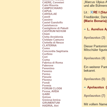
„Marcus Ulpius A
CAERE, Cerveteri
und alle Bühnens
Calvi Risorta
CAMPOCHIARO
CAPUA
Lit.:
RE I (Stu
CARSULAE
Casoli
Friedländer, Dar
Cassino
(Mario Bonaria)
Castel Gandolfo
Castelsecco
Castiglione di Paludi
L. Aurelius A
CASTRUM NOVUM
Chieti
Civita Ansidonia
Apolaustus (3)
Cividate Camuno
Civitella di Nesce
CLATERNA
Dieser Pantomim
Como
Mitschüler figurie
Concordia Sagittaria
Corfinio
Cori
Apolaustus (4)
Cuma
Fabrica di Roma
Falerone
Ein weiterer Pan
Ferentino
bekannt.
Ferento
Fermo
Fiesole
Apolaustus (5)
Florenz
Fondi
Formia
Apolaustus (
FORUM CLODII
Fossa, AVEIA
GABII
Apolaustus (7)
Genua
Gioiosa Ionica
GRUMENTUM
Mit vollem Namen
HADRIA, Atri