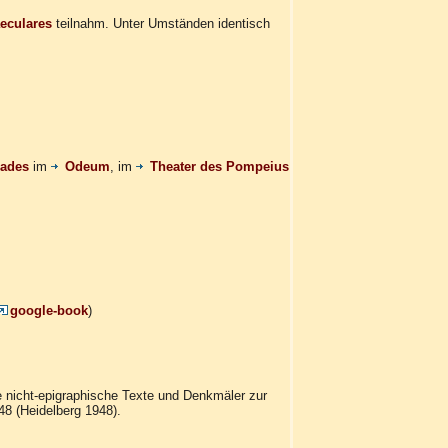
aeculares
teilnahm. Unter Umständen identisch
lades
im
Odeum
, im
Theater des Pompeius
google-book
)
 nicht-epigraphische Texte und Denkmäler zur
8 (Heidelberg 1948).