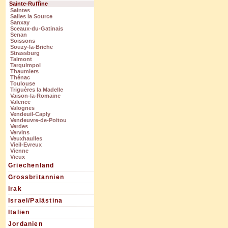
Sainte-Ruffine
Saintes
Salles la Source
Sanxay
Sceaux-du-Gatinais
Senan
Soissons
Souzy-la-Briche
Strassburg
Talmont
Tarquimpol
Thaumiers
Thénac
Toulouse
Triguères la Madelle
Vaison-la-Romaine
Valence
Valognes
Vendeuil-Caply
Vendeuvre-de-Poitou
Verdes
Vervins
Veuxhaulles
Vieil-Evreux
Vienne
Vieux
Griechenland
Grossbritannien
Irak
Israel/Palästina
Italien
Jordanien