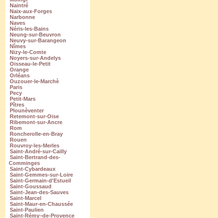
Naintré
Naix-aux-Forges
Narbonne
Naves
Néris-les-Bains
Neung-sur-Beuvron
Neuvy-sur-Barangeon
Nîmes
Nizy-le-Comte
Noyers-sur-Andelys
Oisseau-le-Petit
Orange
Orléans
Ouzouer-le-Marchè
Paris
Pecy
Petit-Mars
Pîtres
Plounèventer
Retemont-sur-Oise
Ribemont-sur-Ancre
Rom
Roncherolle-en-Bray
Rouen
Rouvroy-les-Merles
Saint-André-sur-Cailly
Saint-Bertrand-des-
Comminges
Saint-Cybardeaux
Saint-Gemmes-sur-Loire
Saint-Germain-d'Estueil
Saint-Goussaud
Saint-Jean-des-Sauves
Saint-Marcel
Saint-Maur-en-Chaussée
Saint-Paulien
Saint-Rémy–de-Provence