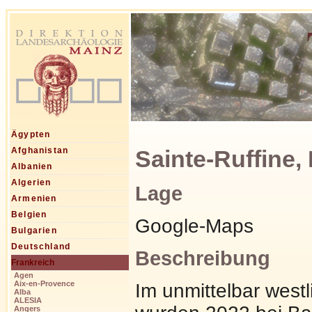
Ägypten
Sainte-Ruffine, 
Afghanistan
Albanien
Algerien
Lage
Armenien
Belgien
Google-Maps
Bulgarien
Deutschland
Beschreibung
Frankreich
Agen
Aix-en-Provence
Im unmittelbar wes
Alba
ALESIA
Angers