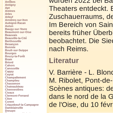
wurden 2022 bei Ba
Antîbes
Antigny
Theaters entdeckt. 
Apt
Areines
Arles
Zuschauerraums, de
Arleuf
Arnières-sur-Iton
Im Bereich von Sain
Aubigné-Racan
Autun
Baugy-sur-Yevre
bereits früher Über
Beaumont-sur-Oise
Beauvais
Beauville-la-Cité
beobachtet. Die Sie
Berthouville
Besançon
nach Reims.
Bonnée
Boult-sur-Suippe
Bourges
Bouzy-la-Forêt
Literatur
Bram
Briord
Cahors
Canouville
V. Barrière - L. Blo
Cappy
Ceyrat
Champallement
M. Ribolet, Pont-de-M
Champlieu
Chassenon
Scènes antiques: de
Chateaubleau
Chennevières
Civaux
dans le nord de la 
Clermont-Ferrand
Clion
Corent
de l'Oise, du 10 fé
Criquebeuf-la-Campagne
Damblainville
Drevant