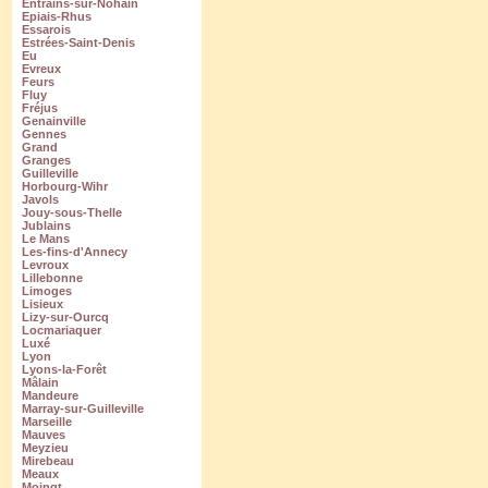
Entrains-sur-Nohain
Epiais-Rhus
Essarois
Estrées-Saint-Denis
Eu
Evreux
Feurs
Fluy
Fréjus
Genainville
Gennes
Grand
Granges
Guilleville
Horbourg-Wihr
Javols
Jouy-sous-Thelle
Jublains
Le Mans
Les-fins-d'Annecy
Levroux
Lillebonne
Limoges
Lisieux
Lizy-sur-Ourcq
Locmariaquer
Luxé
Lyon
Lyons-la-Forêt
Mâlain
Mandeure
Marray-sur-Guilleville
Marseille
Mauves
Meyzieu
Mirebeau
Meaux
Moingt