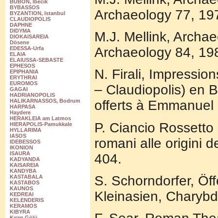
BUBON, Ibecik
BYBASSOS
Archaeology 77, 197
BYZANTION, Istanbul
CLAUDIOPOLIS
DAPHNE
DIDYMA
M.J. Mellink, Archae
DIOKAISAREIA
Dösene
Archaeology 84, 198
EDESSA-Urfa
ELAIA
ELAIUSSA-SEBASTE
EPHESOS
N. Firali, Impression
EPIPHANIA
ERYTHRAI
EUROMOS
– Claudiopolis) en B
GAGAI
HADRIANOPOLIS
offerts à Emmanuel 
HALIKARNASSOS, Bodrum
HARPASA
Haydere
HERAKLEIA am Latmos
P. Ciancio Rossetto -
HIERAPOLIS-Pamukkale
HYLLARIMA
IASOS
romani alle origini 
IDEBESSOS
IKONION
ISAURA
404.
KADYANDA
KAISAREIA
KANDYBA
S. Schorndorfer, Öff
KASTABALA
KASTABOS
KAUNOS
Kleinasien, Charybdi
KEDREAI
KELENDERIS
KERAMOS
KIBYRA
Kıran Gölü