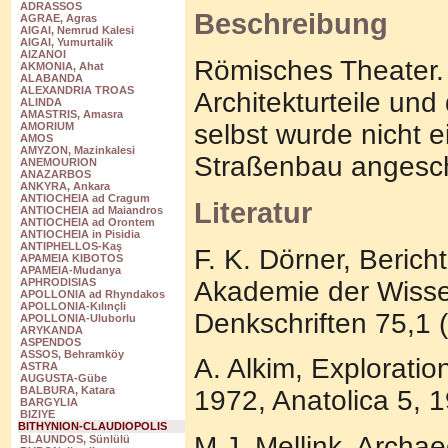
ADRASSOS
Beschreibung
AGRAE, Agras
AIGAI, Nemrud Kalesi
AIGAI, Yumurtalik
AIZANOI
Römisches Theater.
AKMONIA, Ahat
ALABANDA
ALEXANDRIA TROAS
Architekturteile und
ALINDA
AMASTRIS, Amasra
selbst wurde nicht 
AMORIUM
AMOS
AMYZON, Mazinkalesi
Straßenbau angesch
ANEMOURION
ANAZARBOS
ANKYRA, Ankara
ANTIOCHEIA ad Cragum
Literatur
ANTIOCHEIA ad Maiandros
ANTIOCHEIA ad Orontem
ANTIOCHEIA in Pisidia
ANTIPHELLOS-Kaş
F. K. Dörner, Berich
APAMEIA KIBOTOS
APAMEIA-Mudanya
Akademie der Wissen
APHRODISIAS
APOLLONIA ad Rhyndakos
APOLLONIA-Kılınçli
Denkschriften 75,1 
APOLLONIA-Uluborlu
ARYKANDA
ASPENDOS
ASSOS, Behramköy
A. Alkim, Explorati
ASTRA
AUGUSTA-Gübe
BALBURA, Katara
1972, Anatolica 5, 
BARGYLIA
BIZIYE
BITHYNION-CLAUDIOPOLIS
M.J. Mellink, Archae
BLAUNDOS, Sünlülü