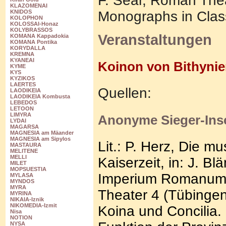
F. Sear, Roman Thea
KLAZOMENAI
Monographs in Class
KNIDOS
KOLOPHON
KOLOSSAI-Honaz
KOLYBRASSOS
Veranstaltungen
KOMANA Kappadokia
KOMANA Pontika
KORYDALLA
KREMNA
KYANEAI
Koinon von Bithynie
KYME
KYS
KYZIKOS
LAERTES
Quellen:
LAODIKEIA
LAODIKEIA Kombusta
LEBEDOS
LETOON
LIMYRA
Anonyme Sieger-Insc
LYDAI
MAGARSA
MAGNESIA am Mäander
MAGNESIA am Sipylos
Lit.: P. Herz, Die m
MASTAURA
MELITENE
MELLI
Kaiserzeit, in: J. B
MILET
MOPSUESTIA
Imperium Romanum.
MYLASA
MYNDOS
MYRA
Theater 4 (Tübinge
MYRINA
NIKAIA-Iznik
NIKOMEDIA-Izmit
Koina und Concilia
Nisa
NOTION
NYSA