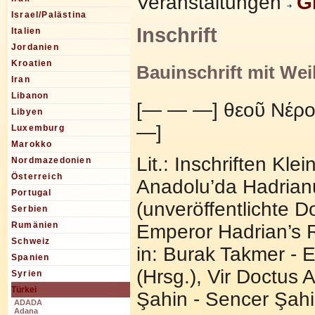
Veranstaltungen
G
Israel/Palästina
Inschrift
Italien
Jordanien
Kroatien
Bauinschrift mit Wei
Iran
Libanon
[— — —] θεοῦ Νέρο
Libyen
—]
Luxemburg
Marokko
Lit.: Inschriften Kle
Nordmazedonien
Österreich
Anadolu’da Hadrian
Portugal
(unveröffentlichte D
Serbien
Rumänien
Emperor Hadrian’s R
Schweiz
in: Burak Takmer - 
Spanien
(Hrsg.), Vir Doctus 
Syrien
Türkei
Şahin - Sencer Şahi
ADADA
Adana