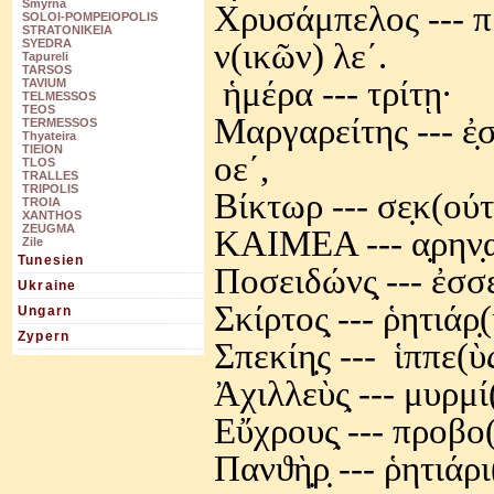
Smyrna
Χρυσάμπελος --- 
SOLOI-POMPEIOPOLIS
STRATONIKEIA
ν(ικῶν) λεʹ.
SYEDRA
Tapureli
TARSOS
ἡμέρα --- τρίτῃ·
TAVIUM
TELMESSOS
TEOS
Μαργαρείτης --- ἐ̣
TERMESSOS
Thyateira
TIEION
οεʹ,
TLOS
TRALLES
TRIPOLIS
Βίκτωρ --- σε̣κ(ού
TROIA
XANTHOS
ZEUGMA
ΚΑΙΜΕΑ --- α̣ρην̣
Zile
Tunesien
Ποσειδώνς̣ --- ἐσσ
Ukraine
Σκίρτος̣ --- ῥητιάρ̣
Ungarn
Zypern
Σπεκίη̣ς ---
ἱππε(ὺς
Ἀχιλλεὺς̣ --- μυρμί
Εὔχρους̣ --- προβο(
Πανϑὴ̣ρ̣ --- ῥητιάρι