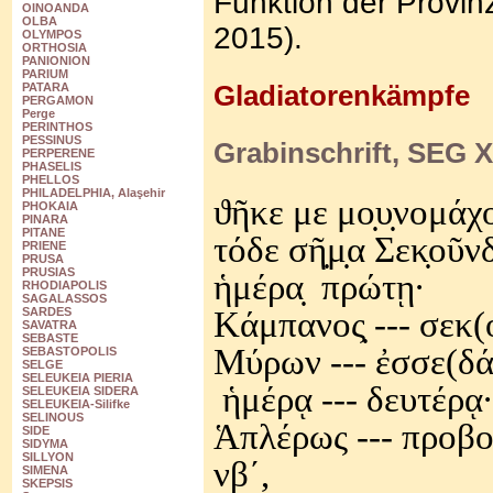
Funktion der Provin
OINOANDA
OLBA
2015).
OLYMPOS
ORTHOSIA
PANIONION
PARIUM
Gladiatorenkämpfe
PATARA
PERGAMON
Perge
PERINTHOS
PESSINUS
Grabinschrift, SEG X
PERPERENE
PHASELIS
PHELLOS
PHILADELPHIA, Alaşehir
ϑῆκε με μο̣υ̣νομάχο
PHOKAIA
PINARA
PITANE
τόδε σῆ̣μ̣α Σεκ̣οῦν
PRIENE
PRUSA
PRUSIAS
ἡμέρα̣
πρώτῃ·
RHODIAPOLIS
SAGALASSOS
Κάμπανος̣ --- σεκ(ο
SARDES
SAVATRA
SEBASTE
Μύρων --- ἐσσε(δάρ
SEBASTOPOLIS
SELGE
SELEUKEIA PIERIA
ἡμέρᾳ --- δευτέρᾳ·
SELEUKEIA SIDERA
SELEUKEIA-Silifke
SELINOUS
Ἁπλέρως --- προβο
SIDE
SIDYMA
SILLYON
νβʹ,
SIMENA
SKEPSIS