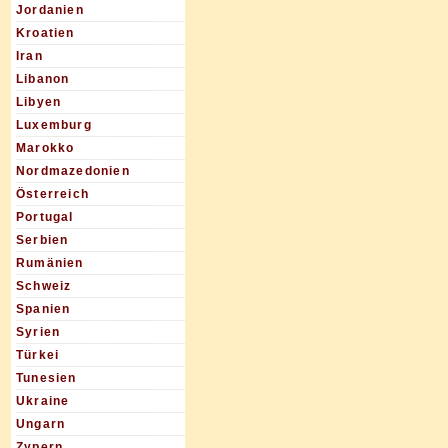
Jordanien
Kroatien
Iran
Libanon
Libyen
Luxemburg
Marokko
Nordmazedonien
Österreich
Portugal
Serbien
Rumänien
Schweiz
Spanien
Syrien
Türkei
Tunesien
Ukraine
Ungarn
Zypern