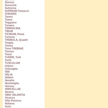
Suessa
Suessola
Sulmona
SUPINUM-Trasacco
SYBARIS
Tarent
Teano
Teggiano
Teramo
TERRACINA
TIBUR
TICINUM, Pavia
Tortona
TREBULA, Quadri
Treglia
Trento
Trevi-TREBIAE
Treviso
Triest
TUDER, Todi
Turin
TUSCULUM
Urbino
Urbisaglia
VEII
VELIA
Velletri
Venafro
Ventimiglia
Venosa
VERCELLAE
Verona
VIBO VALENTIA
Vicenza
Villa Potenza
Volterra
Vulci