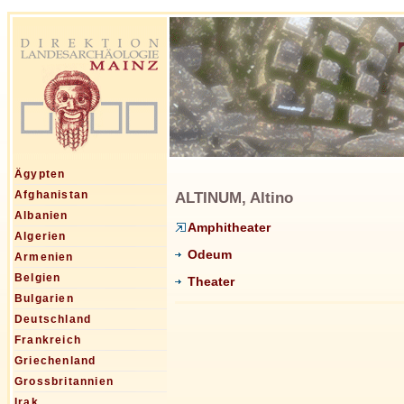
Ägypten
ALTINUM, Altino
Afghanistan
Albanien
Amphitheater
Algerien
Odeum
Armenien
Belgien
Theater
Bulgarien
Deutschland
Frankreich
Griechenland
Grossbritannien
Irak