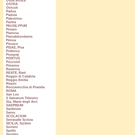
Ostia Antica
OSTRA
Otricoli
Padua
Padula
Palestrina
Parma
PAUSILYPUM
Pesaro
Pianosa
Pietrabbondante
Penna
Pioraco
PISAE, Pisa
Pollenzo
Pompeji
PORTUS
Pozzuoli
Priverno
Ravenna
REATE, Rieti
Reggio di Calabria
Reggio Emilia
Rimini
Roccavecchia di Pratella
ROMA
San Leo
S Salvatore Telesino
Sta. Maria degli Arci
SAEPINUM
Sardinien
Sarno
SCOLACIUM
Serravalle Scrivia
SICILIA, Sizilien
Sorrent
Spello
Spoleto