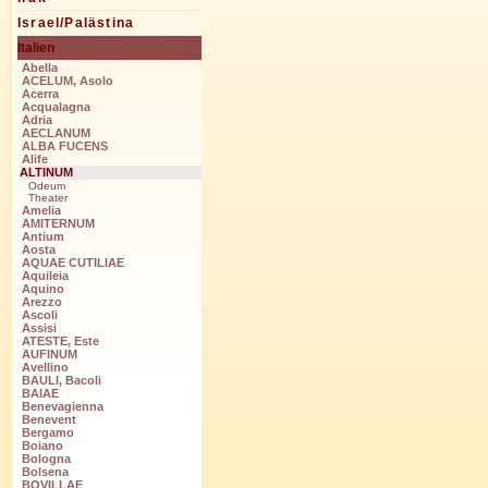
Israel/Palästina
Italien
Abella
ACELUM, Asolo
Acerra
Acqualagna
Adria
AECLANUM
ALBA FUCENS
Alife
ALTINUM
Odeum
Theater
Amelia
AMITERNUM
Antium
Aosta
AQUAE CUTILIAE
Aquileia
Aquino
Arezzo
Ascoli
Assisi
ATESTE, Este
AUFINUM
Avellino
BAULI, Bacoli
BAIAE
Benevagienna
Benevent
Bergamo
Boiano
Bologna
Bolsena
BOVILLAE