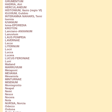
GRUMENTUM
HADRIA, Atri
HERCULANEUM
HISTONIUM, Vasto (regio VI)
IGUVIUM, Gubbio
INTERAMNA NAHARS, Terni
Isernia
IUVANUM
Ivrea-EPOREDIA
KROTON
Lanciano-ANXANUM
Lanuvium
LAUS POMPEIA
LAVERNAE
Lecce
LITERNUM
Locri
Lucca
Lucera
LUCUS FERONIAE
Luni
Mailand
MARRUVIUM
Metapont
MEVANIA
Mevaniola
MINTURNAE
MISENUM
Montegrotto
Neapel
Nemi
Nesce
Nocera
Nola
NURSIA, Norcia
Oderzo
Ordona