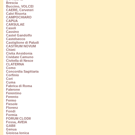
Brescia
Buccino, VOLCEI
CAERE, Cerveteri
Calvi Risorta
CAMPOCHIARO
CAPUA
CARSULAE
Casoli
Cassino
Castel Gandolfo
Castelsecco
Castiglione di Paludi
CASTRUM NOVUM
Chieti
Civita Ansidonia
Cividate Camuno
Civitella di Nesce
CLATERNA
Como
Concordia Sagittaria
Corfinio
Cori
Cuma
Fabrica di Roma
Falerone
Ferentino
Ferento
Fermo
Fiesole
Florenz
Fondi
Formia
FORUM CLODII
Fossa, AVEIA
GABII
Genua
Gioiosa Ionica