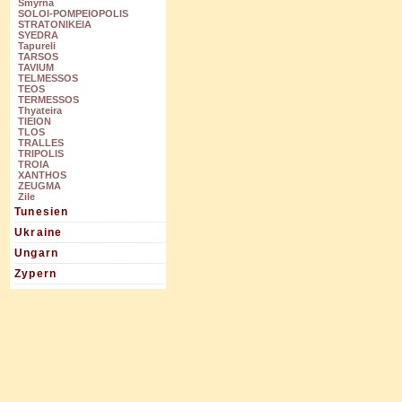
Smyrna
SOLOI-POMPEIOPOLIS
STRATONIKEIA
SYEDRA
Tapureli
TARSOS
TAVIUM
TELMESSOS
TEOS
TERMESSOS
Thyateira
TIEION
TLOS
TRALLES
TRIPOLIS
TROIA
XANTHOS
ZEUGMA
Zile
Tunesien
Ukraine
Ungarn
Zypern