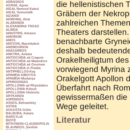
die hellenistischen 
ADRASSOS
AGRAE, Agras
AIGAI, Nemrud Kalesi
Gräbern der Nekropo
AIGAI, Yumurtalik
AIZANOI
AKMONIA, Ahat
zahlreichen Themen
ALABANDA
ALEXANDRIA TROAS
Theaters darstellen.
ALINDA
AMASTRIS, Amasra
AMORIUM
benachbarte Gryneio
AMOS
AMYZON, Mazinkalesi
ANEMOURION
deshalb bedeutende
ANAZARBOS
ANKYRA, Ankara
Orakelheiligtum des
ANTIOCHEIA ad Cragum
ANTIOCHEIA ad Maiandros
ANTIOCHEIA ad Orontem
vorwiegend Myrina z
ANTIOCHEIA in Pisidia
ANTIPHELLOS-Kaş
APAMEIA KIBOTOS
Orakelgott Apollon
APAMEIA-Mudanya
APHRODISIAS
Überfahrt nach Rom 
APOLLONIA ad Rhyndakos
APOLLONIA-Kılınçli
APOLLONIA-Uluborlu
gewissermaßen die 
ARYKANDA
ASPENDOS
ASSOS, Behramköy
Wege geleitet.
ASTRA
AUGUSTA-Gübe
BALBURA, Katara
BARGYLIA
Literatur
BIZIYE
BITHYNION-CLAUDIOPOLIS
BLAUNDOS, Sünlülü