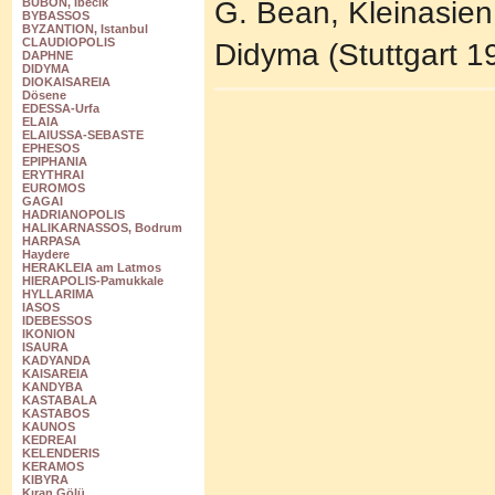
G. Bean, Kleinasien
BUBON, Ibecik
BYBASSOS
BYZANTION, Istanbul
CLAUDIOPOLIS
Didyma (Stuttgart 1
DAPHNE
DIDYMA
DIOKAISAREIA
Dösene
EDESSA-Urfa
ELAIA
ELAIUSSA-SEBASTE
EPHESOS
EPIPHANIA
ERYTHRAI
EUROMOS
GAGAI
HADRIANOPOLIS
HALIKARNASSOS, Bodrum
HARPASA
Haydere
HERAKLEIA am Latmos
HIERAPOLIS-Pamukkale
HYLLARIMA
IASOS
IDEBESSOS
IKONION
ISAURA
KADYANDA
KAISAREIA
KANDYBA
KASTABALA
KASTABOS
KAUNOS
KEDREAI
KELENDERIS
KERAMOS
KIBYRA
Kıran Gölü