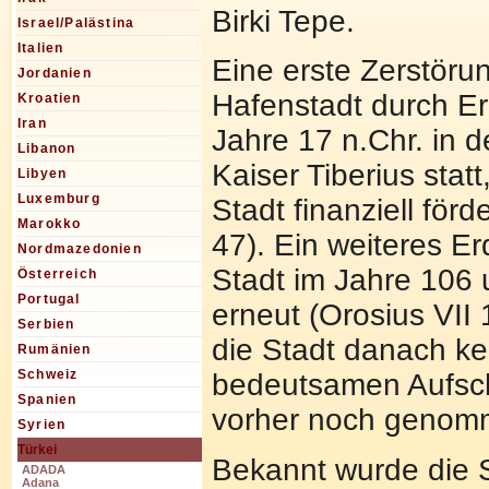
Birki Tepe.
Israel/Palästina
Italien
Eine erste Zerstöru
Jordanien
Hafenstadt durch E
Kroatien
Iran
Jahre 17 n.Chr. in 
Libanon
Kaiser Tiberius stat
Libyen
Luxemburg
Stadt finanziell förde
Marokko
47). Ein weiteres Er
Nordmazedonien
Stadt im Jahre 106 
Österreich
Portugal
erneut (Orosius VII
Serbien
die Stadt danach ke
Rumänien
Schweiz
bedeutsamen Aufsc
Spanien
vorher noch genom
Syrien
Türkei
Bekannt wurde die 
ADADA
Adana