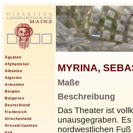
Ägypten
MYRINA, SEBAS
Afghanistan
Albanien
Algerien
Maße
Armenien
Belgien
Beschreibung
Bulgarien
Deutschland
Das Theater ist vo
Frankreich
unausgegraben. Es 
Griechenland
Grossbritannien
nordwestlichen Fuß 
Irak