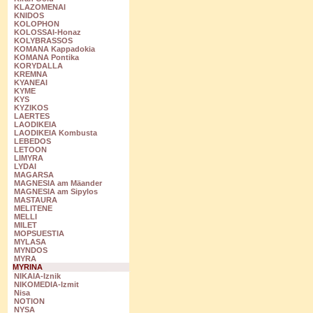
KLAZOMENAI
KNIDOS
KOLOPHON
KOLOSSAI-Honaz
KOLYBRASSOS
KOMANA Kappadokia
KOMANA Pontika
KORYDALLA
KREMNA
KYANEAI
KYME
KYS
KYZIKOS
LAERTES
LAODIKEIA
LAODIKEIA Kombusta
LEBEDOS
LETOON
LIMYRA
LYDAI
MAGARSA
MAGNESIA am Mäander
MAGNESIA am Sipylos
MASTAURA
MELITENE
MELLI
MILET
MOPSUESTIA
MYLASA
MYNDOS
MYRA
MYRINA
NIKAIA-Iznik
NIKOMEDIA-Izmit
Nisa
NOTION
NYSA