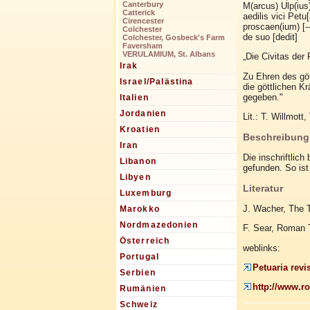
Canterbury
M(arcus) Ulp(ius)
Catterick
aedilis vici Petu[
Cirencester
proscaen(ium) [--
Colchester
de suo [dedit]
Colchester, Gosbeck's Farm
Faversham
VERULAMIUM, St. Albans
„Die Civitas der P
Irak
Zu Ehren des göt
Israel/Palästina
die göttlichen K
gegeben."
Italien
Jordanien
Lit.: T. Willmot
Kroatien
Beschreibung
Iran
Die inschriftlic
Libanon
gefunden. So ist
Libyen
Literatur
Luxemburg
J. Wacher, The 
Marokko
Nordmazedonien
F. Sear, Roman T
Österreich
weblinks:
Portugal
Petuaria revi
Serbien
http://www.ro
Rumänien
Schweiz