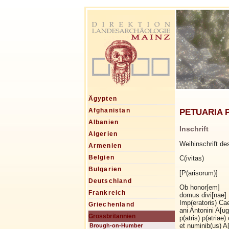
Ägypten
PETUARIA P
Afghanistan
Albanien
Inschrift
Algerien
Weihinschrift de
Armenien
Belgien
C(ivitas)
Bulgarien
[P(arisorum)]
Deutschland
Ob honor[em]
Frankreich
domus divi[nae]
Imp(eratoris) Caes
Griechenland
ani Antonini A[ug(
Grossbritannien
p(atris) p(atriae) 
et numinib(us) A
Brough-on-Humber