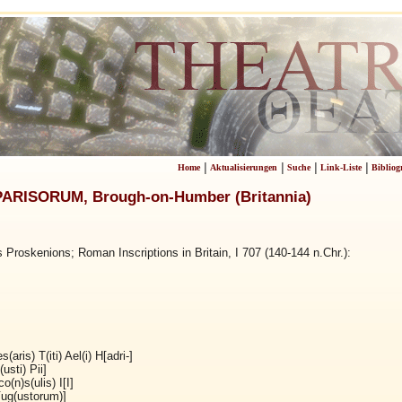
|
|
|
|
Home
Aktualisierungen
Suche
Link-Liste
Bibliog
ARISORUM, Brough-on-Humber (Britannia)
s Proskenions; Roman Inscriptions in Britain, I 707 (140-144 n.Chr.):
(aris) T(iti) Ael(i) H[adri-]
usti) Pii]
co(n)s(ulis) I[I]
[ug(ustorum)]