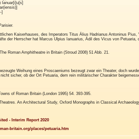
 Ianuar[i]u[s]
ar(iensis)]
-]
arisier.
tlichen Kaiserhauses, des Imperators Titus Älius Hadrianus Antoninus Pius, 
räfte der Herrscher hat Marcus Ulpius Ianuarius, Ädil des Vicus von Petuaria,
t, The Roman Amphitheatre in Britain (Stroud 2008) 51 Abb. 21.
h bezeugte Weihung eines Proscaeniums bezeugt zwar ein Theater, doch wurde d
 nicht sicher, ob der Ort Petuaria, dem rein militärischer Charakter beigemess
Towns of Roman Britain (London 1995) 54. 393-395.
heatres. An Architectural Study, Oxford Monographs in Classical Archaeolog
sited - Interim Report 2020
man-britain.org/places/petuaria.htm