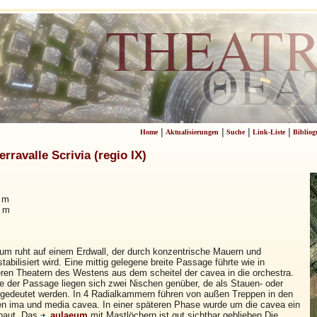
|
|
|
|
Home
Aktualisierungen
Suche
Link-Liste
Bibliog
ravalle Scrivia (regio IX)
 m
0 m
um ruht auf einem Erdwall, der durch konzentrische Mauern und
abilisiert wird. Eine mittig gelegene breite Passage führte wie in
ren Theatern des Westens aus dem scheitel der cavea in die orchestra.
 der Passage liegen sich zwei Nischen genüber, de als Stauen- oder
gedeutet werden. In 4 Radialkammern führen von außen Treppen in den
 ima und media cavea. In einer späteren Phase wurde um die cavea ein
baut. Das
aulaeum
mit Mastlöchern ist gut sichtbar geblieben.Die