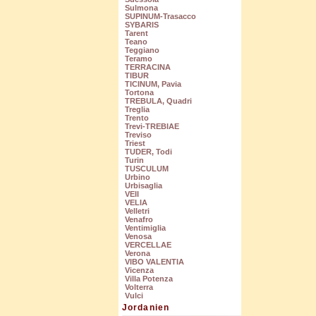
Sulmona
SUPINUM-Trasacco
SYBARIS
Tarent
Teano
Teggiano
Teramo
TERRACINA
TIBUR
TICINUM, Pavia
Tortona
TREBULA, Quadri
Treglia
Trento
Trevi-TREBIAE
Treviso
Triest
TUDER, Todi
Turin
TUSCULUM
Urbino
Urbisaglia
VEII
VELIA
Velletri
Venafro
Ventimiglia
Venosa
VERCELLAE
Verona
VIBO VALENTIA
Vicenza
Villa Potenza
Volterra
Vulci
Jordanien