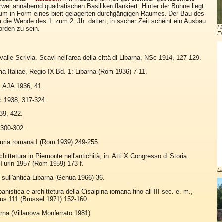
wei annähernd quadratischen Basiliken flankiert. Hinter der Bühne liegt
um in Form eines breit gelagerten durchgängigen Raumes. Der Bau des
 die Wende des 1. zum 2. Jh. datiert, in sscher Zeit scheint ein Ausbau
Li
rden zu sein.
Ea
valle Scrivia. Scavi nell'area della città di Libarna, NSc 1914, 127-129.
 Italiae, Regio IX Bd. 1: Libarna (Rom 1936) 7-11.
, AJA 1936, 41.
c 1938, 317-324.
/39, 422.
 300-302.
uria romana I (Rom 1939) 249-255.
chittetura in Piemonte nell'antichità, in: Atti X Congresso di Storia
, Turin 1957 (Rom 1959) 173 f.
Li
 sull'antica Libarna (Genua 1966) 36.
anistica e archittetura della Cisalpina romana fino all III sec. e. m.,
us 111 (Brüssel 1971) 152-160.
arna (Villanova Monferrato 1981)