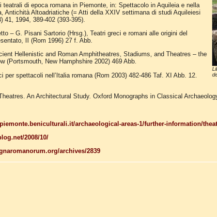
ci teatrali di epoca romana in Piemonte, in: Spettacolo in Aquileia e nella
 Antichità Altoadriatiche (= Atti della XXIV settimana di studi Aquileiesi
3) 41, 1994, 389-402 (393-395).
to – G. Pisani Sartorio (Hrsg.), Teatri greci e romani alle origini del
esentato, II (Rom 1996) 27 f. Abb.
ient Hellenistic and Roman Amphitheatres, Stadiums, and Theatres – the
ow (Portsmouth, New Hamphshire 2002) 469 Abb.
Li
ici per spettacoli nell’Italia romana (Rom 2003) 482-486 Taf. XI Abb. 12.
d
heatres. An Architectural Study. Oxford Monographs in Classical Archaeolog
.piemonte.beniculturali.it/archaeological-areas-1/further-information/theat
blog.net/2008/10/
ignaromanorum.org/archives/2839