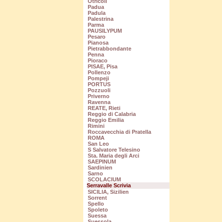
Otricoli
Padua
Padula
Palestrina
Parma
PAUSILYPUM
Pesaro
Pianosa
Pietrabbondante
Penna
Pioraco
PISAE, Pisa
Pollenzo
Pompeji
PORTUS
Pozzuoli
Priverno
Ravenna
REATE, Rieti
Reggio di Calabria
Reggio Emilia
Rimini
Roccavecchia di Pratella
ROMA
San Leo
S Salvatore Telesino
Sta. Maria degli Arci
SAEPINUM
Sardinien
Sarno
SCOLACIUM
Serravalle Scrivia
SICILIA, Sizilien
Sorrent
Spello
Spoleto
Suessa
Suessola