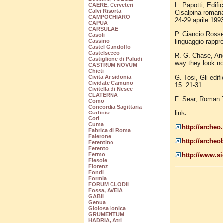
L. Papotti, Edifi
CAERE, Cerveteri
Calvi Risorta
Cisalpina romana,
CAMPOCHIARO
24-29 aprile 199
CAPUA
CARSULAE
P. Ciancio Rosset
Casoli
linguaggio rappr
Cassino
Castel Gandolfo
Castelsecco
R. G. Chase, Anc
Castiglione di Paludi
way they look n
CASTRUM NOVUM
Chieti
G. Tosi, Gli edif
Civita Ansidonia
Cividate Camuno
15. 21-31.
Civitella di Nesce
CLATERNA
F. Sear, Roman T
Como
Concordia Sagittaria
link:
Corfinio
Cori
Cuma
http://archeo
Fabrica di Roma
Falerone
http://archeo
Ferentino
Ferento
http://www.s
Fermo
Fiesole
Florenz
Fondi
Formia
FORUM CLODII
Fossa, AVEIA
GABII
Genua
Gioiosa Ionica
GRUMENTUM
HADRIA, Atri