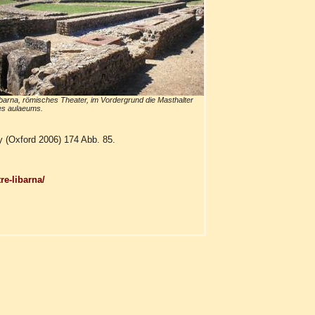
barna, römisches Theater, im Vordergrund die Masthalter
es aulaeums.
y (Oxford 2006) 174 Abb. 85.
re-libarna/