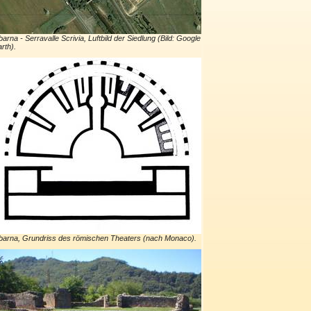
barna - Serravalle Scrivia, Luftbild der Siedlung (Bild: Google
rth).
barna, Grundriss des römischen Theaters (nach Monaco).