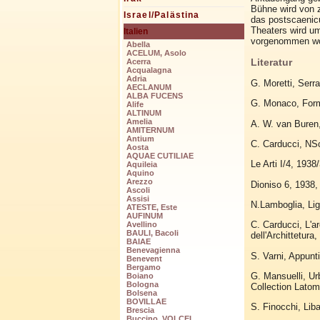
Bühne wird von z
Israel/Palästina
das postscaenic
Theaters wird um
Italien
vorgenommen wo
Abella
ACELUM, Asolo
Literatur
Acerra
Acqualagna
Adria
G. Moretti, Serra
AECLANUM
ALBA FUCENS
G. Monaco, Forma
Alife
ALTINUM
Amelia
A. W. van Buren
AMITERNUM
Antium
C. Carducci, NS
Aosta
AQUAE CUTILIAE
Le Arti I/4, 1938
Aquileia
Aquino
Arezzo
Dioniso 6, 1938,
Ascoli
Assisi
N.Lamboglia, Lig
ATESTE, Este
AUFINUM
C. Carducci, L'ar
Avellino
BAULI, Bacoli
dell'Archittetura
BAIAE
Benevagienna
S. Varni, Appunti
Benevent
Bergamo
G. Mansuelli, Urb
Boiano
Bologna
Collection Latom
Bolsena
BOVILLAE
S. Finocchi, Lib
Brescia
Buccino, VOLCEI