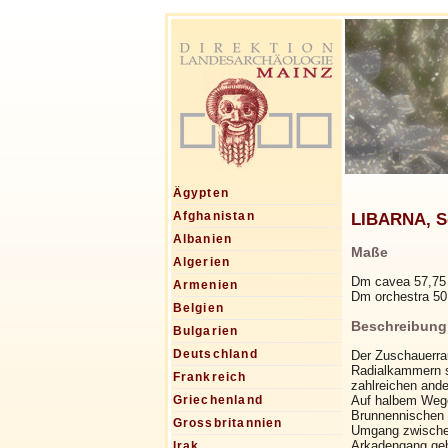
Ägypten
LIBARNA, Ser
Afghanistan
Albanien
Maße
Algerien
Dm cavea 57,75
Armenien
Dm orchestra 5
Belgien
Beschreibung
Bulgarien
Deutschland
Der Zuschauerra
Radialkammern st
Frankreich
zahlreichen ande
Auf halbem Wege
Griechenland
Brunnennischen 
Grossbritannien
Umgang zwischen
Arkadengang ge
Irak