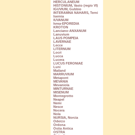
HERCULANEUM
HISTONIUM, Vasto (regio VI)
IGUVIUM, Gubbio
INTERAMNA NAHARS, Terni
Isernia
IUVANUM
Ivrea-EPOREDIA
KROTON
Lanciano-ANXANUM
Lanuvium
LAUS POMPEIA
LAVERNAE
Lecce
LITERNUM
Locri
Lucca
Lucera
LUCUS FERONIAE
Luni
Mailand
MARRUVIUM
Metapont
MEVANIA
Mevaniola
MINTURNAE
MISENUM
Montegrotto
Neapel
Nemi
Nesce
Nocera
Nola
NURSIA, Norcia
Oderzo
Ordona
Ostia Antica
OSTRA