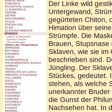
BUBON, Ibecik
Der Linke wild gesti
BYBASSOS
BYZANTION, Istanbul
Untergewand, Strüm
CLAUDIOPOLIS
DAPHNE
DIDYMA
gegürteten Chiton, 
DIOKAISAREIA
Dösene
EDESSA-Urfa
Himation über seine
ELAIA
ELAIUSSA-SEBASTE
Strümpfe. Die Mask
EPHESOS
Odeion im Artemision
Ephesos-Theater
Brauen, Stupsnase u
Veranstaltungen
Reflexe des Theaterlebens
EPIPHANIA
Sklaven, wie sie im 
ERYTHRAI
EUROMOS
GAGAI
beschrieben sind. D
HADRIANOPOLIS
HALIKARNASSOS, Bodrum
Jüngling. Der Sklav
HARPASA
Haydere
HERAKLEIA am Latmos
Stückes, gedeutet.
HIERAPOLIS-Pamukkale
HYLLARIMA
IASOS
stehen, als welche 
IDEBESSOS
IKONION
unerkannter Bruder
ISAURA
KADYANDA
KAISAREIA
die Gunst der Philu
KANDYBA
KASTABALA
KASTABOS
Nachsehen hat. In 
KAUNOS
KEDREAI