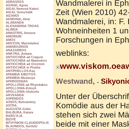
Wandmalerei in Ephe
ADRASSOS
AGRAE, Agras
AIGAI, Nemrud Kalesi
Zeit (Wien 2010) 4
AIGAI, Yumurtalik
AIZANOI
Wandmalerei, in: F.
AKMONIA, Ahat
ALABANDA
ALEXANDRIA TROAS
Wohneinheiten 1 un
ALINDA
AMASTRIS, Amasra
AMORIUM
Forschungen in Eph
AMOS
AMYZON, Mazinkalesi
ANEMOURION
ANAZARBOS
weblinks:
ANKYRA, Ankara
ANTIOCHEIA ad Cragum
ANTIOCHEIA ad Maiandros
www.viskom.oeaw
ANTIOCHEIA ad Orontem
ANTIOCHEIA in Pisidia
ANTIPHELLOS-Kaş
APAMEIA KIBOTOS
APAMEIA-Mudanya
Westwand,
Sikyoni
APHRODISIAS
APOLLONIA ad Rhyndakos
APOLLONIA-Kılınçli
APOLLONIA-Uluborlu
Unter der Überschrift
ARYKANDA
ASPENDOS
ASSOS, Behramköy
Komödie aus der H
ASTRA
AUGUSTA-Gübe
stehen sich zwei M
BALBURA, Katara
BARGYLIA
BIZIYE
beide mit einer Mas
BITHYNION-CLAUDIOPOLIS
BLAUNDOS, Sünlülü