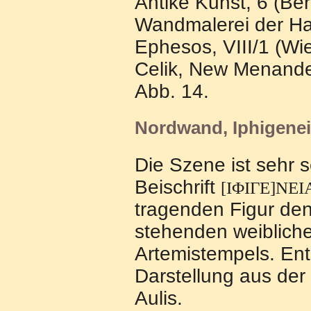
Antike Kunst, 6 (Ber
Wandmalerei der Ha
Ephesos, VIII/1 (Wi
Celik, New Menande
Abb. 14.
Nordwand, Iphigene
Die Szene ist sehr s
Beischrift
[ΙΦΙΓΕ]ΝΕΙ
tragenden Figur de
stehenden weibliche
Artemistempels. En
Darstellung aus der 
Aulis.