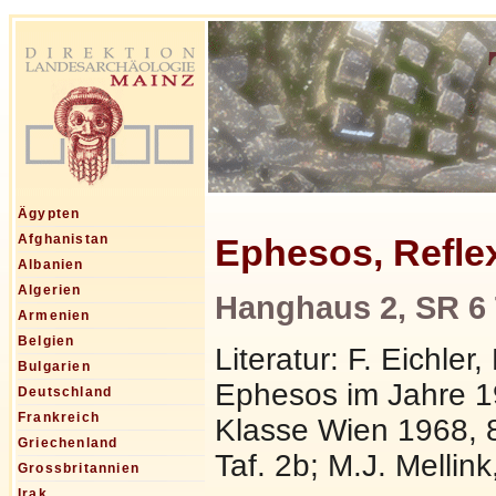
Ägypten
Ephesos, Refle
Afghanistan
Albanien
Algerien
Hanghaus 2, SR 6
Armenien
Belgien
Literatur: F. Eichle
Bulgarien
Ephesos im Jahre 1
Deutschland
Frankreich
Klasse Wien 1968, 86
Griechenland
Taf. 2b; M.J. Mellin
Grossbritannien
Irak