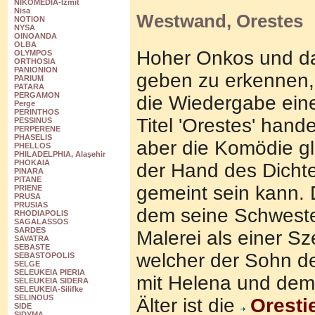
NIKOMEDIA-Izmit
Nisa
Westwand, Orestes
NOTION
NYSA
OINOANDA
OLBA
Hoher Onkos und d
OLYMPOS
ORTHOSIA
PANIONION
geben zu erkennen, 
PARIUM
PATARA
PERGAMON
die Wiedergabe ein
Perge
PERINTHOS
Titel 'Orestes' hande
PESSINUS
PERPERENE
PHASELIS
aber die Komödie gle
PHELLOS
PHILADELPHIA, Alaşehir
PHOKAIA
der Hand des Dicht
PINARA
PITANE
gemeint sein kann. 
PRIENE
PRUSA
PRUSIAS
dem seine Schwester
RHODIAPOLIS
SAGALASSOS
SARDES
Malerei als einer 
SAVATRA
SEBASTE
welcher der Sohn d
SEBASTOPOLIS
SELGE
SELEUKEIA PIERIA
mit Helena und dem 
SELEUKEIA SIDERA
SELEUKEIA-Silifke
SELINOUS
Älter ist die
Oresti
SIDE
SIDYMA