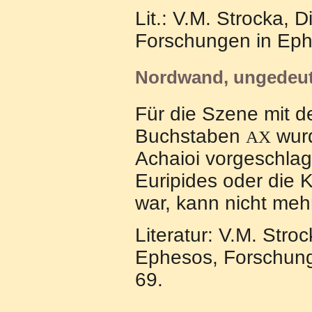
Lit.: V.M. Strocka,
Forschungen in Ephe
Nordwand, ungedeut
Für die Szene mit d
Buchstaben
wurd
ΑΧ
Achaioi vorgeschla
Euripides oder die 
war, kann nicht meh
Literatur: V.M. Str
Ephesos, Forschung
69.