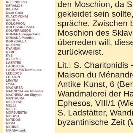
den Moschion, da St
KELENDERIS
KERAMOS
KIBYRA
gekleidet sein sollt
Kıran Gölü
KLAZOMENAI
KNIDOS
spräche. Zwischen be
KOLOPHON
KOLOSSAI-Honaz
Moschion des Sklav
KOLYBRASSOS
KOMANA Kappadokia
KOMANA Pontika
überreden will, dies
KORYDALLA
KREMNA
KYANEAI
zurückweist.
KYME
KYS
KYZIKOS
Lit.: S. Charitonidi
LAERTES
LAODIKEIA
LAODIKEIA Kombusta
Maison du Ménandre 
LEBEDOS
LETOON
LIMYRA
Antike Kunst, 6 (Ber
LYDAI
MAGARSA
Wandmalerei der Ha
MAGNESIA am Mäander
MAGNESIA am Sipylos
MASTAURA
Ephesos, VIII/1 (Wi
MELITENE
MELLI
MILET
S. Ladstätter, Wandm
MOPSUESTIA
MYLASA
byzantinische Zeit 
MYNDOS
MYRA
MYRINA
NIKAIA-Iznik