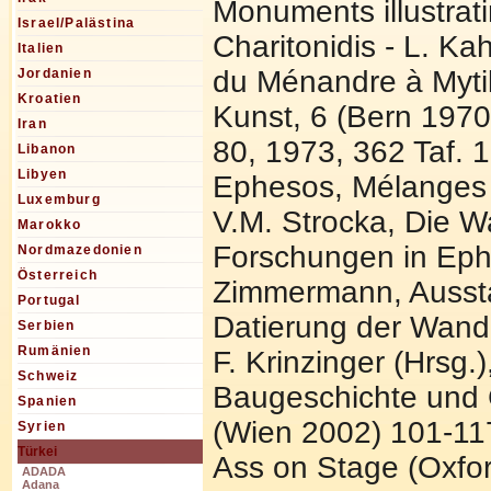
Monuments illustra
Israel/Palästina
Charitonidis - L. K
Italien
du Ménandre à Mytilè
Jordanien
Kroatien
Kunst, 6 (Bern 1970
Iran
80, 1973, 362 Taf. 
Libanon
Libyen
Ephesos, Mélanges M
Luxemburg
V.M. Strocka, Die 
Marokko
Forschungen in Ephe
Nordmazedonien
Österreich
Zimmermann, Ausst
Portugal
Datierung der Wand
Serbien
Rumänien
F. Krinzinger (Hrsg
Schweiz
Baugeschichte und 
Spanien
(Wien 2002) 101-11
Syrien
Türkei
Ass on Stage (Oxfor
ADADA
Adana