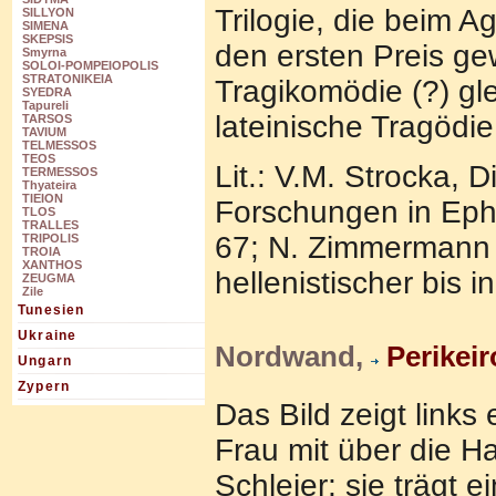
Trilogie, die beim 
SILLYON
SIMENA
SKEPSIS
den ersten Preis ge
Smyrna
SOLOI-POMPEIOPOLIS
STRATONIKEIA
Tragikomödie (?) gl
SYEDRA
Tapureli
lateinische Tragödie
TARSOS
TAVIUM
TELMESSOS
TEOS
Lit.: V.M. Strocka,
TERMESSOS
Thyateira
TIEION
Forschungen in Ephe
TLOS
TRALLES
67; N. Zimmermann 
TRIPOLIS
TROIA
XANTHOS
hellenistischer bis 
ZEUGMA
Zile
Tunesien
Ukraine
Nordwand,
Perikei
Ungarn
Zypern
Das Bild zeigt link
Frau mit über die 
Schleier; sie trägt 