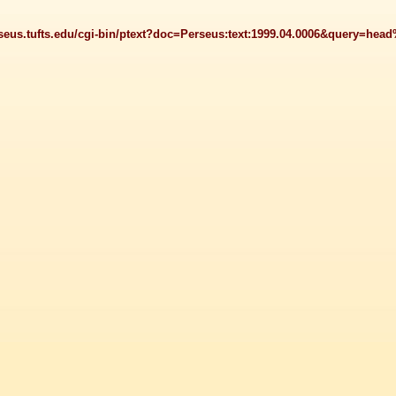
erseus.tufts.edu/cgi-bin/ptext?doc=Perseus:text:1999.04.0006&query=he