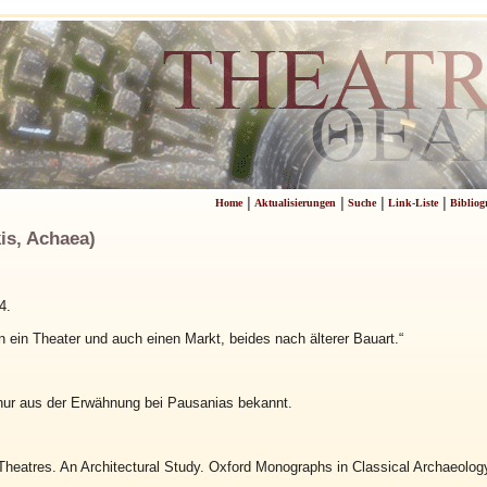
|
|
|
|
Home
Aktualisierungen
Suche
Link-Liste
Bibliog
s, Achaea)
4.
n ein Theater und auch einen Markt, beides nach älterer Bauart.“
 nur aus der Erwähnung bei Pausanias bekannt.
heatres. An Architectural Study. Oxford Monographs in Classical Archaeolog