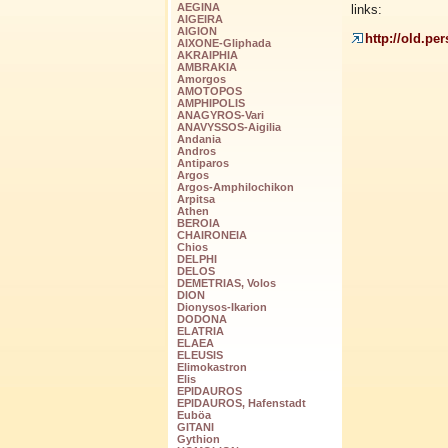
AEGINA
links:
AIGEIRA
AIGION
http://old.p
AIXONE-Gliphada
AKRAIPHIA
AMBRAKIA
Amorgos
AMOTOPOS
AMPHIPOLIS
ANAGYROS-Vari
ANAVYSSOS-Aigilia
Andania
Andros
Antiparos
Argos
Argos-Amphilochikon
Arpitsa
Athen
BEROIA
CHAIRONEIA
Chios
DELPHI
DELOS
DEMETRIAS, Volos
DION
Dionysos-Ikarion
DODONA
ELATRIA
ELAEA
ELEUSIS
Elimokastron
Elis
EPIDAUROS
EPIDAUROS, Hafenstadt
Euböa
GITANI
Gythion