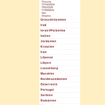
Thouria
TITHOREA
TROIZEN
TYPANEAI
Vari
Vergina
Grossbritannien
Irak
Israel/Palästina
Italien
Jordanien
Kroatien
Iran
Libanon
Libyen
Luxemburg
Marokko
Nordmazedonien
Österreich
Portugal
Serbien
Rumänien