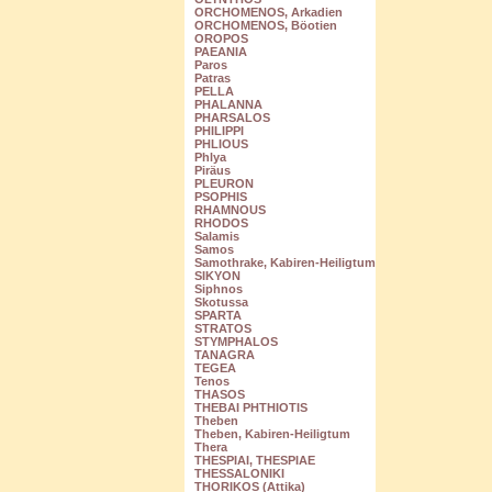
ORCHOMENOS, Arkadien
ORCHOMENOS, Böotien
OROPOS
PAEANIA
Paros
Patras
PELLA
PHALANNA
PHARSALOS
PHILIPPI
PHLIOUS
Phlya
Piräus
PLEURON
PSOPHIS
RHAMNOUS
RHODOS
Salamis
Samos
Samothrake, Kabiren-Heiligtum
SIKYON
Siphnos
Skotussa
SPARTA
STRATOS
STYMPHALOS
TANAGRA
TEGEA
Tenos
THASOS
THEBAI PHTHIOTIS
Theben
Theben, Kabiren-Heiligtum
Thera
THESPIAI, THESPIAE
THESSALONIKI
THORIKOS (Attika)