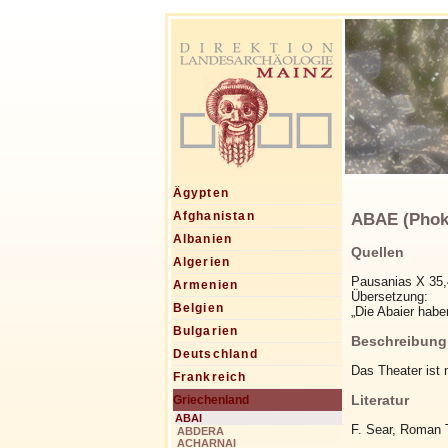
Ägypten
ABAE (Phoki
Afghanistan
Albanien
Quellen
Algerien
Pausanias X 35,
Armenien
Übersetzung:
Belgien
„Die Abaier habe
Bulgarien
Beschreibung
Deutschland
Das Theater ist
Frankreich
Literatur
Griechenland
ABAI
F. Sear, Roman T
ABDERA
ACHARNAI