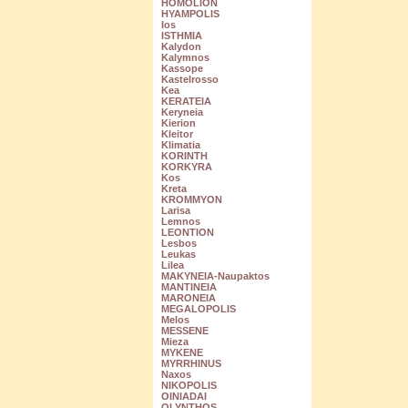
HOMOLION
HYAMPOLIS
Ios
ISTHMIA
Kalydon
Kalymnos
Kassope
Kastelrosso
Kea
KERATEIA
Keryneia
Kierion
Kleitor
Klimatia
KORINTH
KORKYRA
Kos
Kreta
KROMMYON
Larisa
Lemnos
LEONTION
Lesbos
Leukas
Lilea
MAKYNEIA-Naupaktos
MANTINEIA
MARONEIA
MEGALOPOLIS
Melos
MESSENE
Mieza
MYKENE
MYRRHINUS
Naxos
NIKOPOLIS
OINIADAI
OLYNTHOS