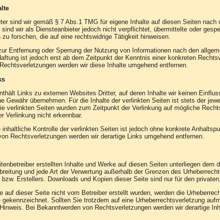
lte
ter sind wir gemäß § 7 Abs.1 TMG für eigene Inhalte auf diesen Seiten nach
sind wir als Diensteanbieter jedoch nicht verpflichtet, übermittelte oder ges
u forschen, die auf eine rechtswidrige Tätigkeit hinweisen.
zur Entfernung oder Sperrung der Nutzung von Informationen nach den allgem
aftung ist jedoch erst ab dem Zeitpunkt der Kenntnis einer konkreten Recht
Rechtsverletzungen werden wir diese Inhalte umgehend entfernen.
ks
thält Links zu externen Websites Dritter, auf deren Inhalte wir keinen Einflu
e Gewähr übernehmen. Für die Inhalte der verlinkten Seiten ist stets der jewei
Die verlinkten Seiten wurden zum Zeitpunkt der Verlinkung auf mögliche Recht
r Verlinkung nicht erkennbar.
inhaltliche Kontrolle der verlinkten Seiten ist jedoch ohne konkrete Anhaltsp
on Rechtsverletzungen werden wir derartige Links umgehend entfernen.
itenbetreiber erstellten Inhalte und Werke auf diesen Seiten unterliegen dem d
breitung und jede Art der Verwertung außerhalb der Grenzen des Urheberrecht
s bzw. Erstellers. Downloads und Kopien dieser Seite sind nur für den private
te auf dieser Seite nicht vom Betreiber erstellt wurden, werden die Urheberrec
he gekennzeichnet. Sollten Sie trotzdem auf eine Urheberrechtsverletzung auf
Hinweis. Bei Bekanntwerden von Rechtsverletzungen werden wir derartige In