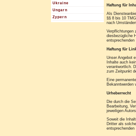
Ukraine
Haftung für Inha
Ungarn
Als Diensteanbie
Zypern
§§ 8 bis 10 TMG 
nach Umständen z
Verpflichtungen 
diesbezügliche H
entsprechenden 
Haftung für Lin
Unser Angebot en
Inhalte auch kein
verantwortlich. 
zum Zeitpunkt de
Eine permanente 
Bekanntwerden v
Urheberrecht
Die durch die Se
Bearbeitung, Ver
jeweiligen Autor
Soweit die Inhal
Dritter als solc
entsprechenden 