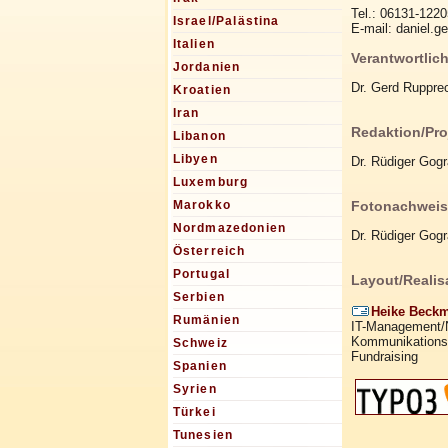
Tel.: 06131-1220
Israel/Palästina
E-mail: daniel.g
Italien
Verantwortlich
Jordanien
Dr. Gerd Ruppre
Kroatien
Iran
Redaktion/Pro
Libanon
Libyen
Dr. Rüdiger Gogr
Luxemburg
Fotonachweis
Marokko
Nordmazedonien
Dr. Rüdiger Gogr
Österreich
Portugal
Layout/Realis
Serbien
Heike Beckm
Rumänien
IT-Management/
Kommunikations
Schweiz
Fundraising
Spanien
Syrien
Türkei
Tunesien