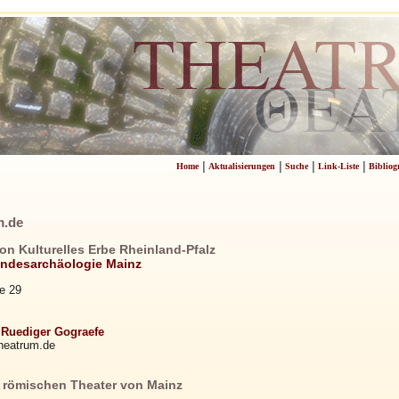
|
|
|
|
Home
Aktualisierungen
Suche
Link-Liste
Bibliog
m.de
on Kulturelles Erbe Rheinland-Pfalz
andesarchäologie Mainz
e 29
 Ruediger Gograefe
heatrum.de
 römischen Theater von Mainz