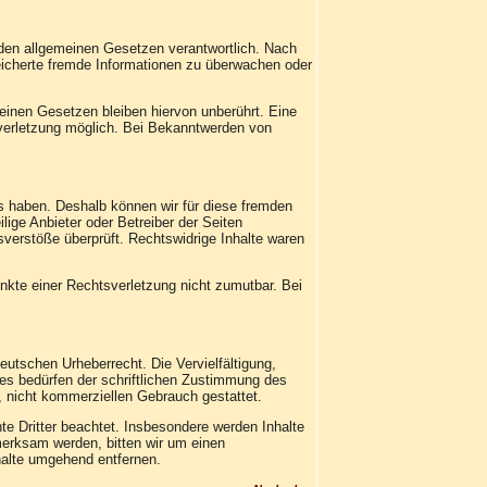
 den allgemeinen Gesetzen verantwortlich. Nach
peicherte fremde Informationen zu überwachen oder
einen Gesetzen bleiben hiervon unberührt. Eine
sverletzung möglich. Bei Bekanntwerden von
ss haben. Deshalb können wir für diese fremden
lige Anbieter oder Betreiber der Seiten
sverstöße überprüft. Rechtswidrige Inhalte waren
unkte einer Rechtsverletzung nicht zumutbar. Bei
eutschen Urheberrecht. Die Vervielfältigung,
es bedürfen der schriftlichen Zustimmung des
n, nicht kommerziellen Gebrauch gestattet.
hte Dritter beachtet. Insbesondere werden Inhalte
merksam werden, bitten wir um einen
halte umgehend entfernen.