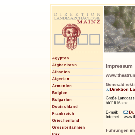
Ägypten
Impressum
Afghanistan
Albanien
www.theatru
Algerien
Generaldirekti
Armenien
Direktion L
Belgien
Große Langgass
Bulgarien
55116 Mainz
Deutschland
E-mail:
Dr.
Frankreich
Internet: www.t
Griechenland
Grossbritannien
Führungen im
Irak