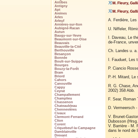
Antîbes
M. Fleury, Gall
Antigny
Apt
M. Fleury, Gall
Areines
Arles
A. Ferdière, Les
Arleuf
Arnières-sur-Iton
Aubigné-Racan
U. Niffeler, Röm
Autun
Baugy-sur-Yevre
I. Daveau, Le th
Beaumont-sur-Oise
de-France, unver
Beauvais
Beauville-la-Cité
Ch. Landes u. a.
Berthouville
Besançon
Bonnée
I. Fauduet, Les 
Boult-sur-Suippe
Bourges
P. Ciancio Rosset
Bouzy-la-Forêt
Bram
Briord
P.-H. Mitard, Le 
Cahors
Canouville
R. G. Chase, An
Cappy
2002) 358 Abb.
Ceyrat
Champallement
Champlieu
F. Sear, Roman T
Chassenon
Chateaubleau
D. Vermeersch - 
Chennevières
Civaux
V. Brunet-Gaston
Clermont-Ferrand
Clion
Dubosson (Hrsg.)
Corent
V. Barrière - M. 
Criquebeuf-la-Campagne
dans le nord de 
Damblainville
Drevant