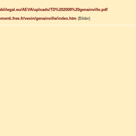
ublilegal.eu/AEVA/uploads/TD%202008%20genainville.pdf
lementi.free.fr/vexin/genainville/index.htm
(Bilder)