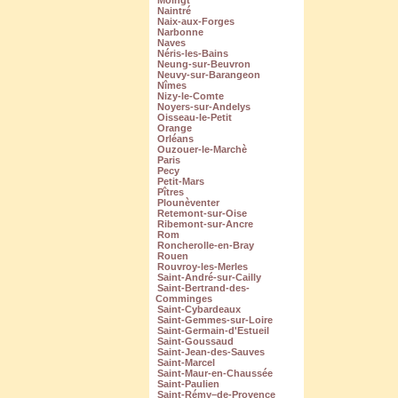
Moingt
Naintré
Naix-aux-Forges
Narbonne
Naves
Néris-les-Bains
Neung-sur-Beuvron
Neuvy-sur-Barangeon
Nîmes
Nizy-le-Comte
Noyers-sur-Andelys
Oisseau-le-Petit
Orange
Orléans
Ouzouer-le-Marchè
Paris
Pecy
Petit-Mars
Pîtres
Plounèventer
Retemont-sur-Oise
Ribemont-sur-Ancre
Rom
Roncherolle-en-Bray
Rouen
Rouvroy-les-Merles
Saint-André-sur-Cailly
Saint-Bertrand-des-
Comminges
Saint-Cybardeaux
Saint-Gemmes-sur-Loire
Saint-Germain-d'Estueil
Saint-Goussaud
Saint-Jean-des-Sauves
Saint-Marcel
Saint-Maur-en-Chaussée
Saint-Paulien
Saint-Rémy–de-Provence