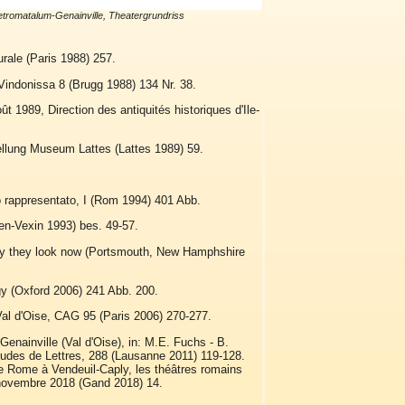
tromatalum-Genainville, Theatergrundriss
rale (Paris 1988) 257.
Vindonissa 8 (Brugg 1988) 134 Nr. 38.
 1989, Direction des antiquités historiques d'Ile-
ellung Museum Lattes (Lattes 1989) 59.
gio rappresentato, I (Rom 1994) 401 Abb.
-en-Vexin 1993) bes. 49-57.
ay they look now (Portsmouth, New Hamphshire
y (Oxford 2006) 241 Abb. 200.
Val d'Oise, CAG 95 (Paris 2006) 270-277.
enainville (Val d'Oise), in: M.E. Fuchs - B.
tudes de Lettres, 288 (Lausanne 2011) 119-128.
 de Rome à Vendeuil-Caply, les théâtres romains
5 novembre 2018 (Gand 2018) 14.