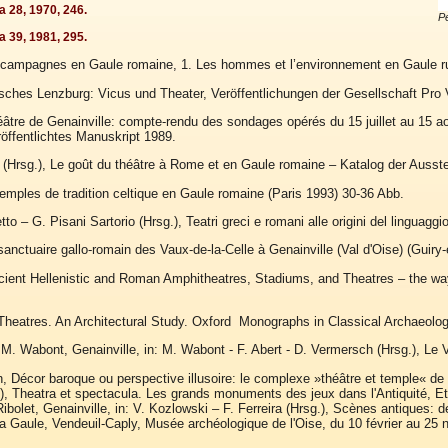
ia 28, 1970, 246.
Pe
ia 39, 1981, 295.
 campagnes en Gaule romaine, 1. Les hommes et l’environnement en Gaule ru
isches Lenzburg: Vicus und Theater, Veröffentlichungen der Gesellschaft Pro 
éâtre de Genainville: compte-rendu des sondages opérés du 15 juillet au 15 août
öffentlichtes Manuskript 1989.
 (Hrsg.), Le goût du théâtre à Rome et en Gaule romaine – Katalog der Ausst
temples de tradition celtique en Gaule romaine (Paris 1993) 30-36 Abb.
to – G. Pisani Sartorio (Hrsg.), Teatri greci e romani alle origini del linguag
sanctuaire gallo-romain des Vaux-de-la-Celle à Genainville (Val d'Oise) (Guiry
cient Hellenistic and Roman Amphitheatres, Stadiums, and Theatres – the w
heatres. An Architectural Study. Oxford Monographs in Classical Archaeolog
M. Wabont, Genainville, in: M. Wabont - F. Abert - D. Vermersch (Hrsg.), Le 
, Décor baroque ou perspective illusoire: le complexe »théâtre et temple« de G
, Theatra et spectacula. Les grands monuments des jeux dans l'Antiquité, E
Ribolet, Genainville, in: V. Kozlowski – F. Ferreira (Hrsg.), Scènes antiques:
la Gaule, Vendeuil-Caply, Musée archéologique de l'Oise, du 10 février au 2