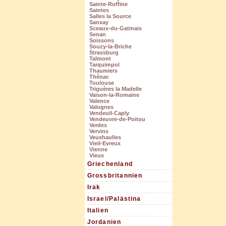
Sainte-Ruffine
Saintes
Salles la Source
Sanxay
Sceaux-du-Gatinais
Senan
Soissons
Souzy-la-Briche
Strassburg
Talmont
Tarquimpol
Thaumiers
Thénac
Toulouse
Triguères la Madelle
Vaison-la-Romaine
Valence
Valognes
Vendeuil-Caply
Vendeuvre-de-Poitou
Verdes
Vervins
Veuxhaulles
Vieil-Evreux
Vienne
Vieux
Griechenland
Grossbritannien
Irak
Israel/Palästina
Italien
Jordanien