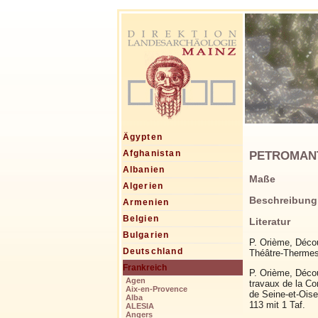
Ägypten
PETROMANTAL
Afghanistan
Albanien
Maße
Algerien
Beschreibung
Armenien
Belgien
Literatur
Bulgarien
P. Orième, Décou
Deutschland
Théâtre-Thermes
Frankreich
P. Orième, Décou
Agen
travaux de la Co
Aix-en-Provence
de Seine-et-Oise
Alba
113 mit 1 Taf.
ALESIA
Angers