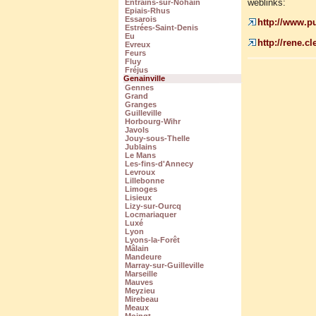
weblinks:
Entrains-sur-Nohain
Epiais-Rhus
Essarois
http://www.p
Estrées-Saint-Denis
Eu
http://rene.c
Evreux
Feurs
Fluy
Fréjus
Genainville
Gennes
Grand
Granges
Guilleville
Horbourg-Wihr
Javols
Jouy-sous-Thelle
Jublains
Le Mans
Les-fins-d'Annecy
Levroux
Lillebonne
Limoges
Lisieux
Lizy-sur-Ourcq
Locmariaquer
Luxé
Lyon
Lyons-la-Forêt
Mâlain
Mandeure
Marray-sur-Guilleville
Marseille
Mauves
Meyzieu
Mirebeau
Meaux