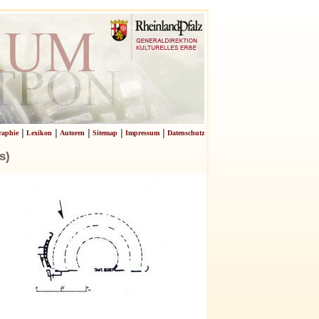
|
|
|
|
|
raphie
Lexikon
Autoren
Sitemap
Impressum
Datenschutz
s)