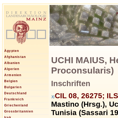
Ägypten
UCHI MAIUS, He
Afghanistan
Albanien
Proconsularis)
Algerien
Armenien
Inschriften
Belgien
Bulgarien
Deutschland
CIL 08, 26275; IL
Frankreich
Mastino (Hrsg.), Uc
Griechenland
Tunisia (Sassari 19
Grossbritannien
Irak