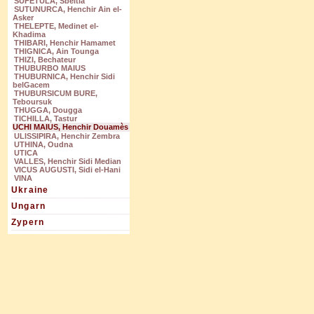
SUFETULA, Sbeitla
SUTUNURCA, Henchir Ain el-
Asker
THELEPTE, Medinet el-
Khadima
THIBARI, Henchir Hamamet
THIGNICA, Ain Tounga
THIZI, Bechateur
THUBURBO MAIUS
THUBURNICA, Henchir Sidi
belGacem
THUBURSICUM BURE,
Teboursuk
THUGGA, Dougga
TICHILLA, Tastur
UCHI MAIUS, Henchir Douamès
ULISSIPIRA, Henchir Zembra
UTHINA, Oudna
UTICA
VALLES, Henchir Sidi Median
VICUS AUGUSTI, Sidi el-Hani
VINA
Ukraine
Ungarn
Zypern