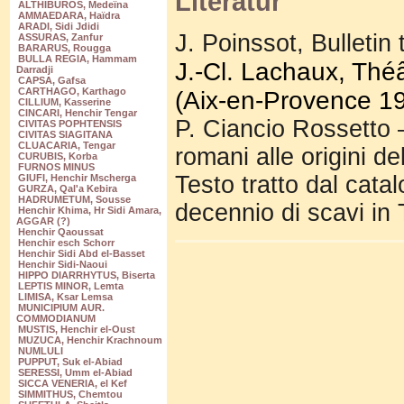
Literatur
ALTHIBUROS, Medeïna
AMMAEDARA, Haïdra
ARADI, Sidi Jdidi
J. Poinssot, Bulletin 
ASSURAS, Zanfur
BARARUS, Rougga
BULLA REGIA, Hammam
J.-Cl. Lachaux, Thé
Darradji
CAPSA, Gafsa
CARTHAGO, Karthago
(Aix-en-Provence 1
CILLIUM, Kasserine
CINCARI, Henchir Tengar
P. Ciancio Rossetto –
CIVITAS POPHTENSIS
CIVITAS SIAGITANA
CLUACARIA, Tengar
romani alle origini d
CURUBIS, Korba
FURNOS MINUS
Testo tratto dal cata
GIUFI, Henchir Mscherga
GURZA, Qal'a Kebira
HADRUMETUM, Sousse
decennio di scavi in 
Henchir Khima, Hr Sidi Amara,
AGGAR (?)
Henchir Qaoussat
Henchir esch Schorr
Henchir Sidi Abd el-Basset
Henchir Sidi-Naoui
HIPPO DIARRHYTUS, Biserta
LEPTIS MINOR, Lemta
LIMISA, Ksar Lemsa
MUNICIPIUM AUR.
COMMODIANUM
MUSTIS, Henchir el-Oust
MUZUCA, Henchir Krachnoum
NUMLULI
PUPPUT, Suk el-Abiad
SERESSI, Umm el-Abiad
SICCA VENERIA, el Kef
SIMMITHUS, Chemtou