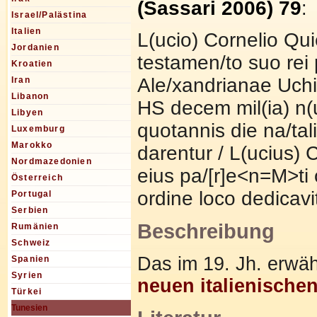
(Sassari 2006) 79
:
Israel/Palästina
Italien
L(ucio) Cornelio Qui
Jordanien
testamen/to suo rei
Kroatien
Ale/xandrianae Uchi
Iran
Libanon
HS decem mil(ia) n(
Libyen
quotannis die na/tali
Luxemburg
Marokko
darentur / L(ucius) C
Nordmazedonien
eius pa/[r]e<n=M>ti 
Österreich
ordine loco dedicavi
Portugal
Serbien
Beschreibung
Rumänien
Schweiz
Das im 19. Jh. erwäh
Spanien
Syrien
neuen italienisch
Türkei
Tunesien