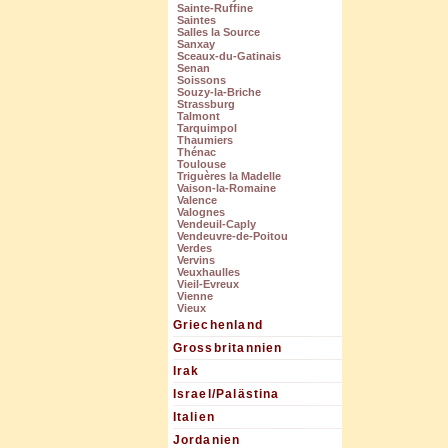
Sainte-Ruffine
Saintes
Salles la Source
Sanxay
Sceaux-du-Gatinais
Senan
Soissons
Souzy-la-Briche
Strassburg
Talmont
Tarquimpol
Thaumiers
Thénac
Toulouse
Triguères la Madelle
Vaison-la-Romaine
Valence
Valognes
Vendeuil-Caply
Vendeuvre-de-Poitou
Verdes
Vervins
Veuxhaulles
Vieil-Evreux
Vienne
Vieux
Griechenland
Grossbritannien
Irak
Israel/Palästina
Italien
Jordanien