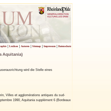
|
|
|
|
|
raphie
Lexikon
Autoren
Sitemap
Impressum
Datenschutz
Aquitania)
userausrichtung wird die Stelle eines
in, Villes et agglomérations antiques du sud-
eptembre 1990, Aquitania supplément 6 (Bordeaux