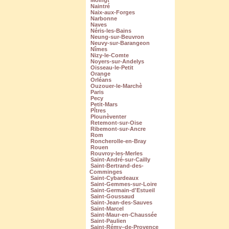
Moingt
Naintré
Naix-aux-Forges
Narbonne
Naves
Néris-les-Bains
Neung-sur-Beuvron
Neuvy-sur-Barangeon
Nîmes
Nizy-le-Comte
Noyers-sur-Andelys
Oisseau-le-Petit
Orange
Orléans
Ouzouer-le-Marchè
Paris
Pecy
Petit-Mars
Pîtres
Plounèventer
Retemont-sur-Oise
Ribemont-sur-Ancre
Rom
Roncherolle-en-Bray
Rouen
Rouvroy-les-Merles
Saint-André-sur-Cailly
Saint-Bertrand-des-
Comminges
Saint-Cybardeaux
Saint-Gemmes-sur-Loire
Saint-Germain-d'Estueil
Saint-Goussaud
Saint-Jean-des-Sauves
Saint-Marcel
Saint-Maur-en-Chaussée
Saint-Paulien
Saint-Rémy–de-Provence