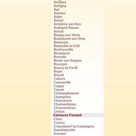
Antîbes
Antigny
Apt
Areines
Arles
Arleuf
Arnières-sur-Iton
Aubigné-Racan
Autun
Baugy-sur-Yevre
Beaumont-sur-Oise
Beauvais
Beauville-la-Cité
Berthouville
Besançon
Bonnée
Boult-sur-Suippe
Bourges
Bouzy-la-Forêt
Bram
Briord
Cahors
Canouville
Cappy
Ceyrat
Champallement
Champlieu
Chassenon
Chateaubleau
Chennevières
Civaux
Clermont-Ferrand
Clion
Corent
Criquebeuf-la-Campagne
Damblainville
Drevant