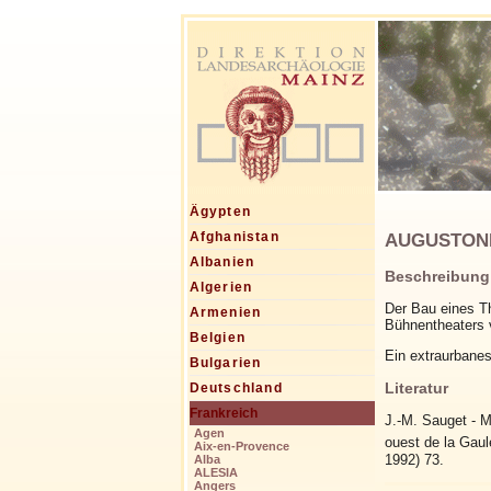
Ägypten
AUGUSTONEM
Afghanistan
Albanien
Beschreibung
Algerien
Der Bau eines The
Armenien
Bühnentheaters 
Belgien
Ein extraurbanes
Bulgarien
Literatur
Deutschland
Frankreich
J.-M. Sauget - M
Agen
ouest de la Gaule
Aix-en-Provence
1992) 73.
Alba
ALESIA
Angers