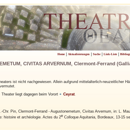
|
|
|
|
Home
Aktualisierungen
Suche
Link-Liste
Bibliog
ETUM, CIVITAS ARVERNUM, Clermont-Ferrand (Gallia 
aters ist nicht nachgewiesen. Allein aufgrund mittelalterlich-neuzeitlicher Hä
vermutet.
 Theater liegt dagegen beim Vorort
Ceyrat
.
.-Chr. Pin, Clermont-Ferrand - Augustonemetum, Civitas Arvernum, in: L. Maur
e
: histoire et archéologie. Actes du 2
Colloque Aquitania, Bordeaux, 13-15 s