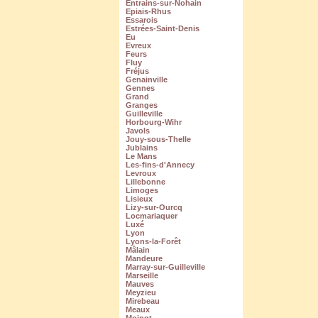
Entrains-sur-Nohain
Epiais-Rhus
Essarois
Estrées-Saint-Denis
Eu
Evreux
Feurs
Fluy
Fréjus
Genainville
Gennes
Grand
Granges
Guilleville
Horbourg-Wihr
Javols
Jouy-sous-Thelle
Jublains
Le Mans
Les-fins-d'Annecy
Levroux
Lillebonne
Limoges
Lisieux
Lizy-sur-Ourcq
Locmariaquer
Luxé
Lyon
Lyons-la-Forêt
Mâlain
Mandeure
Marray-sur-Guilleville
Marseille
Mauves
Meyzieu
Mirebeau
Meaux