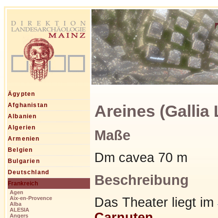
Ägypten
Areines (Gallia
Afghanistan
Albanien
Algerien
Maße
Armenien
Belgien
Dm cavea 70 m
Bulgarien
Deutschland
Beschreibung
Frankreich
Agen
Das Theater liegt im
Aix-en-Provence
Alba
ALESIA
Carnuten
.
Angers