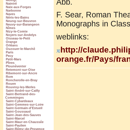
Abb.
Moingt
Naintré
Naix-aux-Forges
Narbonne
F. Sear, Roman Theat
Naves
Néris-les-Bains
Neung-sur-Beuvron
Monographs in Class
Neuvy-sur-Barangeon
Nîmes
Nizy-le-Comte
weblinks:
Noyers-sur-Andelys
Oisseau-le-Petit
Orange
Orléans
http://claude.phil
Ouzouer-le-Marchè
Paris
Pecy
orange.fr/Pays/fra
Petit-Mars
Pîtres
Plounèventer
Retemont-sur-Oise
Ribemont-sur-Ancre
Rom
Roncherolle-en-Bray
Rouen
Rouvroy-les-Merles
Saint-André-sur-Cailly
Saint-Bertrand-des-
Comminges
Saint-Cybardeaux
Saint-Gemmes-sur-Loire
Saint-Germain-d'Estueil
Saint-Goussaud
Saint-Jean-des-Sauves
Saint-Marcel
Saint-Maur-en-Chaussée
Saint-Paulien
Saint-Rémy–de-Provence