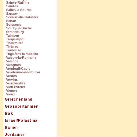
Sainte-Ruffine
Saintes
Salles la Source
Sanxay
Sceaux-du-Gatinais
Senan
Soissons
Souzy-la-Briche
Strassburg
Talmont
Tarquimpol
Thaumiers
Thénac
Toulouse
Triguères la Madelle
Vaison-la-Romaine
Valence
Valognes
Vendeuil-Caply
Vendeuvre-de-Poitou
Verdes
Vervins
Veuxhaulles
Vieil-Evreux
Vienne
Vieux
Griechenland
Grossbritannien
Irak
Israel/Palästina
Italien
Jordanien