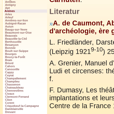
Antîbes
Antigny
Apt
Literatur
Areines
Arles
Arleuf
Arnières-sur-Iton
A. de Caumont, A
Aubigné-Racan
Autun
d'archéologie, ère 
Baugy-sur-Yevre
Beaumont-sur-Oise
Beauvais
Beauville-la-Cité
L. Friedländer, Dars
Berthouville
Besançon
9-10
Bonnée
(Leipzig 1921
) 2
Boult-sur-Suippe
Bourges
Bouzy-la-Forêt
Bram
A. Grenier, Manuel d’
Briord
Cahors
Ludi et circenses: th
Canouville
Cappy
Ceyrat
f.
Champallement
Champlieu
Chassenon
Chateaubleau
F. Dumasy, Les théât
Chennevières
Civaux
implantations et leur
Clermont-Ferrand
Clion
Corent
Centre de la France 
Criquebeuf-la-Campagne
Damblainville
Drevant