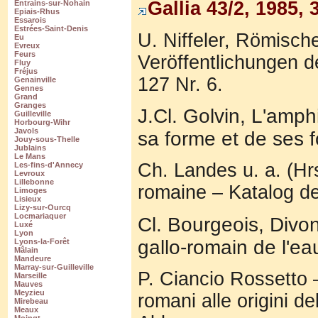
Gallia 43/2, 1985, 
Entrains-sur-Nohain
Epiais-Rhus
Essarois
Estrées-Saint-Denis
U. Niffeler, Römisch
Eu
Evreux
Feurs
Veröffentlichungen d
Fluy
Fréjus
127 Nr. 6.
Genainville
Gennes
Grand
Granges
J.Cl. Golvin, L'amph
Guilleville
Horbourg-Wihr
Javols
sa forme et de ses fo
Jouy-sous-Thelle
Jublains
Le Mans
Ch. Landes u. a. (Hr
Les-fins-d'Annecy
Levroux
Lillebonne
romaine – Katalog de
Limoges
Lisieux
Lizy-sur-Ourcq
Locmariaquer
Cl. Bourgeois, Divo
Luxé
Lyon
gallo-romain de l'ea
Lyons-la-Forêt
Mâlain
Mandeure
Marray-sur-Guilleville
P. Ciancio Rossetto –
Marseille
Mauves
Meyzieu
romani alle origini d
Mirebeau
Meaux