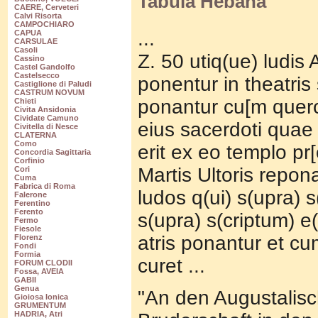
Tabula Hebana
CAERE, Cerveteri
Calvi Risorta
CAMPOCHIARO
...
CAPUA
CARSULAE
Casoli
Z. 50 utiq(ue) ludis
Cassino
Castel Gandolfo
Castelsecco
ponentur in theatris
Castiglione di Paludi
CASTRUM NOVUM
ponantur cu[m querc
Chieti
Civita Ansidonia
Cividate Camuno
eius sacerdoti quae
Civitella di Nesce
CLATERNA
Como
erit ex eo templo pr[
Concordia Sagittaria
Corfinio
Martis Ultoris repon
Cori
Cuma
Fabrica di Roma
ludos q(ui) s(upra) s(
Falerone
Ferentino
Ferento
s(upra) s(criptum) e(s
Fermo
Fiesole
atris ponantur et c
Florenz
Fondi
Formia
curet ...
FORUM CLODII
Fossa, AVEIA
GABII
Genua
"An den Augustalis
Gioiosa Ionica
GRUMENTUM
HADRIA, Atri