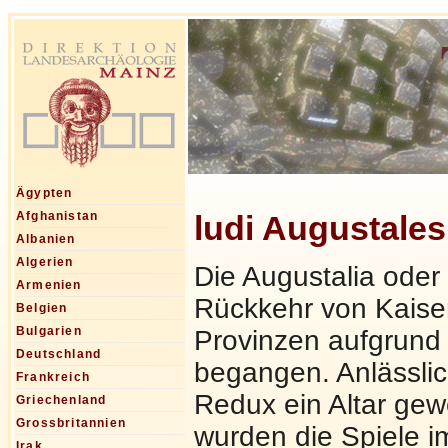
Ägypten
ludi Augustales
Afghanistan
Albanien
Algerien
Die Augustalia oder
Armenien
Rückkehr von Kais
Belgien
Bulgarien
Provinzen aufgrund 
Deutschland
begangen. Anlässlic
Frankreich
Redux ein Altar gew
Griechenland
Grossbritannien
wurden die Spiele i
Irak