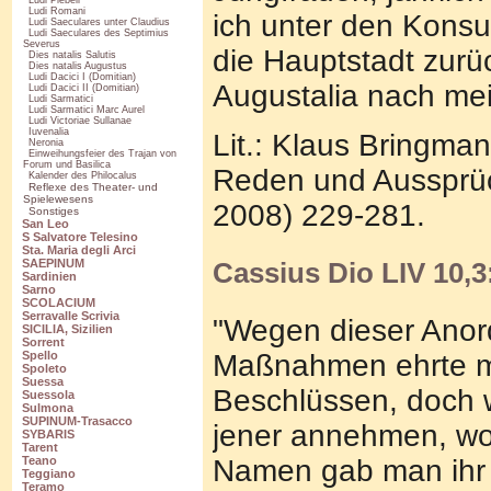
Ludi Plebeii
Ludi Romani
ich unter den Konsul
Ludi Saeculares unter Claudius
Ludi Saeculares des Septimius
Severus
die Hauptstadt zurü
Dies natalis Salutis
Dies natalis Augustus
Ludi Dacici I (Domitian)
Augustalia nach me
Ludi Dacici II (Domitian)
Ludi Sarmatici
Ludi Sarmatici Marc Aurel
Ludi Victoriae Sullanae
Iuvenalia
Lit.: Klaus Bringman
Neronia
Einweihungsfeier des Trajan von
Forum und Basilica
Reden und Aussprüc
Kalender des Philocalus
Reflexe des Theater- und
Spielewesens
2008) 229-281.
Sonstiges
San Leo
S Salvatore Telesino
Sta. Maria degli Arci
Cassius Dio LIV 10,3
SAEPINUM
Sardinien
Sarno
SCOLACIUM
Serravalle Scrivia
"Wegen dieser Anor
SICILIA, Sizilien
Sorrent
Maßnahmen ehrte ma
Spello
Spoleto
Suessa
Beschlüssen, doch 
Suessola
Sulmona
SUPINUM-Trasacco
jener annehmen, wo
SYBARIS
Tarent
Namen gab man ihr - 
Teano
Teggiano
Teramo