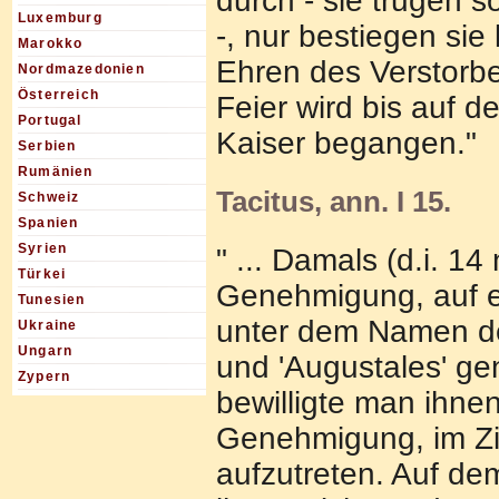
durch - sie trugen
Luxemburg
-, nur bestiegen sie
Marokko
Ehren des Verstorbe
Nordmazedonien
Österreich
Feier wird bis auf d
Portugal
Kaiser begangen."
Serbien
Rumänien
Tacitus, ann. I 15.
Schweiz
Spanien
Syrien
" ... Damals (d.i. 1
Türkei
Genehmigung, auf ei
Tunesien
unter dem Namen d
Ukraine
Ungarn
und 'Augustales' ge
Zypern
bewilligte man ihne
Genehmigung, im Zi
aufzutreten. Auf de