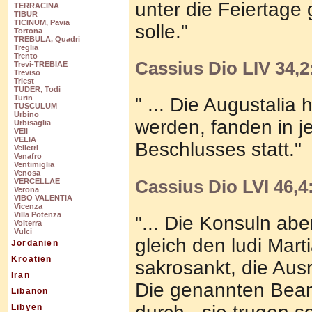
unter die Feiertage
TERRACINA
TIBUR
TICINUM, Pavia
solle."
Tortona
TREBULA, Quadri
Treglia
Trento
Cassius Dio LIV 34,2
Trevi-TREBIAE
Treviso
Triest
TUDER, Todi
Turin
" ... Die Augustalia
TUSCULUM
Urbino
werden, fanden in j
Urbisaglia
VEII
VELIA
Beschlusses statt."
Velletri
Venafro
Ventimiglia
Venosa
Cassius Dio LVI 46,4
VERCELLAE
Verona
VIBO VALENTIA
Vicenza
Villa Potenza
"... Die Konsuln ab
Volterra
Vulci
gleich den ludi Mart
Jordanien
Kroatien
sakrosankt, die Aus
Iran
Die genannten Beam
Libanon
Libyen