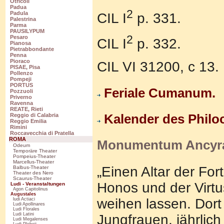
Otricoli
Padua
2
Padula
CIL I
p. 331.
Palestrina
Parma
PAUSILYPUM
2
Pesaro
CIL I
p. 332.
Pianosa
Pietrabbondante
Penna
Pioraco
CIL VI 31200, c 13.
PISAE, Pisa
Pollenzo
Pompeji
PORTUS
Feriale Cumanum.
Pozzuoli
Priverno
Ravenna
REATE, Rieti
Kalender des Philoc
Reggio di Calabria
Reggio Emilia
Rimini
Roccavecchia di Pratella
ROMA
Monumentum Ancyr
Odeum
Temporäre Theater
Pompeius-Theater
Marcellus-Theater
„Einen Altar der Fo
Balbus-Theater
Theater des Nero
Scaurus-Theater
Honos und der Virt
Ludi - Veranstaltungen
Agon Capitolinus
Augustales
weihen lassen. Dort
ludi Actiaci
Ludi Apollinares
Ludi Florales
Ludi Latini
Jungfrauen, jährlic
Ludi Megalenses