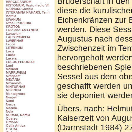
Bruderschaft in den 
HERCULANEUM
HISTONIUM, Vasto (regio VI)
diese die kurulisch
IGUVIUM, Gubbio
INTERAMNA NAHARS, Terni
Isernia
Eichenkränzen zur E
IUVANUM
Ivrea-EPOREDIA
werden. Diese Sesse
KROTON
Lanciano-ANXANUM
Lanuvium
Augustus nach desse
LAUS POMPEIA
LAVERNAE
Lecce
Zwischenzeit im Tem
LITERNUM
Locri
hervorgeholt werden
Lucca
Lucera
LUCUS FERONIAE
beschriebenen Spiele
Luni
Mailand
MARRUVIUM
Sessel aus dem obe
Metapont
MEVANIA
geschafft werden u
Mevaniola
MINTURNAE
MISENUM
sie deponiert werde
Montegrotto
Neapel
Nemi
Nesce
Übers. nach: Helmut 
Nocera
Nola
NURSIA, Norcia
Kaiserzeit von Augu
Oderzo
Ordona
(Darmstadt 1984) 27
Ostia Antica
OSTRA