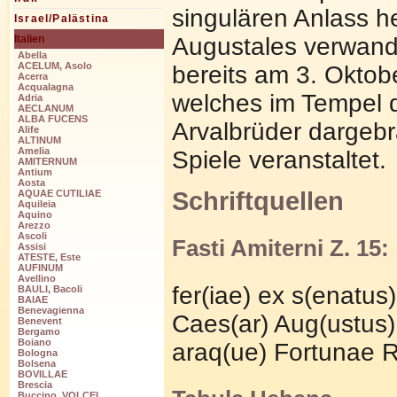
singulären Anlass h
Israel/Palästina
Augustales verwande
Italien
Abella
ACELUM, Asolo
bereits am 3. Oktob
Acerra
Acqualagna
welches im Tempel 
Adria
AECLANUM
ALBA FUCENS
Arvalbrüder dargeb
Alife
ALTINUM
Amelia
Spiele veranstaltet.
AMITERNUM
Antium
Aosta
Schriftquellen
AQUAE CUTILIAE
Aquileia
Aquino
Arezzo
Ascoli
Fasti Amiterni Z. 15:
Assisi
ATESTE, Este
AUFINUM
Avellino
fer(iae) ex s(enatus)
BAULI, Bacoli
BAIAE
Benevagienna
Caes(ar) Aug(ustus) 
Benevent
Bergamo
Boiano
araq(ue) Fortunae R
Bologna
Bolsena
BOVILLAE
Brescia
Buccino, VOLCEI